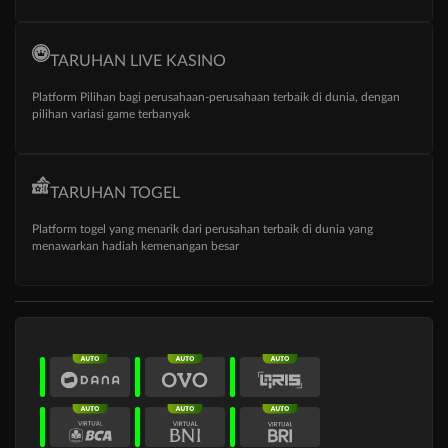
TARUHAN LIVE KASINO
Platform Pilihan bagi perusahaan-perusahaan terbaik di dunia, dengan
pilihan variasi game terbanyak
TARUHAN TOGEL
Platform togel yang menarik dari perusahan terbaik di dunia yang
menawarkan hadiah kemenangan besar