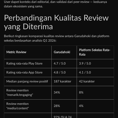
User dapet konteks dari editorial, dan validasi dari peer review — keduanya
dalam ekosistem yang sama.
Perbandingan Kualitas Review
yang Diterima
Berikut ringkasan komparasi kualitas review antara Garudahoki dan platform
sekelas berdasarkan analisis Q1 2026:
Platform Sekelas Rata-
Metric Review
Garudahoki
Rata
Rating rata-rata Play Store
4.7 / 5.0
3.9 / 5.0
Rating rata-rata App Store
4.8 / 5.0
4.1 / 5.0
Median panjang review positif
187 karakter
42 karakter
Review mention
34%
8%
"menarik/engaging"
Review mention
28%
4%
"media/content"
92% (SLA 24