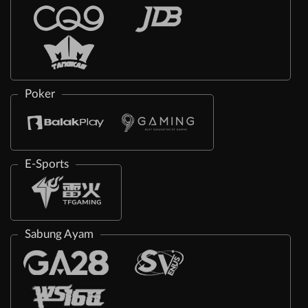
Poker
E-Sports
Sabung Ayam