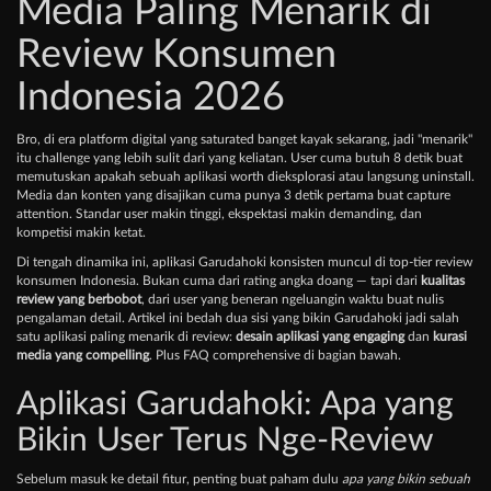
Media Paling Menarik di
Review Konsumen
Indonesia 2026
Bro, di era platform digital yang saturated banget kayak sekarang, jadi "menarik"
itu challenge yang lebih sulit dari yang keliatan. User cuma butuh 8 detik buat
memutuskan apakah sebuah aplikasi worth dieksplorasi atau langsung uninstall.
Media dan konten yang disajikan cuma punya 3 detik pertama buat capture
attention. Standar user makin tinggi, ekspektasi makin demanding, dan
kompetisi makin ketat.
Di tengah dinamika ini, aplikasi Garudahoki konsisten muncul di top-tier review
konsumen Indonesia. Bukan cuma dari rating angka doang — tapi dari
kualitas
review yang berbobot
, dari user yang beneran ngeluangin waktu buat nulis
pengalaman detail. Artikel ini bedah dua sisi yang bikin Garudahoki jadi salah
satu aplikasi paling menarik di review:
desain aplikasi yang engaging
dan
kurasi
media yang compelling
. Plus FAQ comprehensive di bagian bawah.
Aplikasi Garudahoki: Apa yang
Bikin User Terus Nge-Review
Sebelum masuk ke detail fitur, penting buat paham dulu
apa yang bikin sebuah