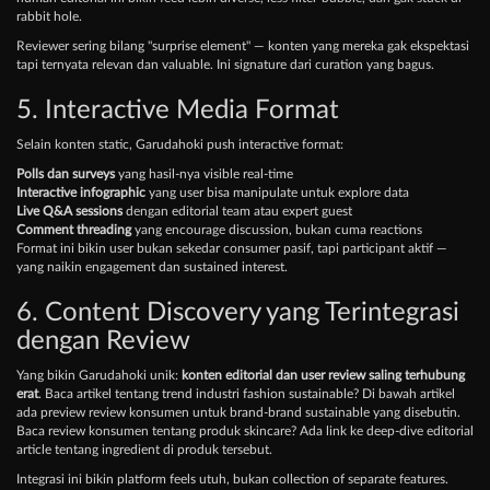
rabbit hole.
Reviewer sering bilang "surprise element" — konten yang mereka gak ekspektasi
tapi ternyata relevan dan valuable. Ini signature dari curation yang bagus.
5. Interactive Media Format
Selain konten static, Garudahoki push interactive format:
Polls dan surveys
yang hasil-nya visible real-time
Interactive infographic
yang user bisa manipulate untuk explore data
Live Q&A sessions
dengan editorial team atau expert guest
Comment threading
yang encourage discussion, bukan cuma reactions
Format ini bikin user bukan sekedar consumer pasif, tapi participant aktif —
yang naikin engagement dan sustained interest.
6. Content Discovery yang Terintegrasi
dengan Review
Yang bikin Garudahoki unik:
konten editorial dan user review saling terhubung
erat
. Baca artikel tentang trend industri fashion sustainable? Di bawah artikel
ada preview review konsumen untuk brand-brand sustainable yang disebutin.
Baca review konsumen tentang produk skincare? Ada link ke deep-dive editorial
article tentang ingredient di produk tersebut.
Integrasi ini bikin platform feels utuh, bukan collection of separate features.