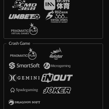
Crash Game