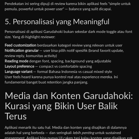
Pendekatan ini sering dipuji di review karena bikin aplikasi feels "simple untuk
pemula, powerful untuk power user" — balance yang sulit dicapai.
5. Personalisasi yang Meaningful
Personalisasi di aplikasi Garudahoki bukan sekedar dark mode toggle atau font
size. Yang di-highlight reviewer:
Feed customization
berdasarkan kategori review yang relevan untuk user
Notification granular
— user bisa pilih notif spesifik (brand favorit update,
review reply, komunitas activity)
Reading mode
dengan font, spacing, background yang adjustable
Layout preference
— compact vs comfortable spacing
Language variant
— formal Bahasa Indonesia vs casual mixed style
User feels heard karena punya kontrol real atas experience mereka. Ini
fundamental banget buat retention jangka panjang.
Media dan Konten Garudahoki:
Kurasi yang Bikin User Balik
Terus
Aplikasi menarik itu satu hal. Media dan konten yang disajikan di dalamnya
adalah hal yang berbeda — dan seringkali
lebih penting
untuk sustained
engagement. Aplikasi bisa punya UI cakep tapi kalau konten yang disajikan gak