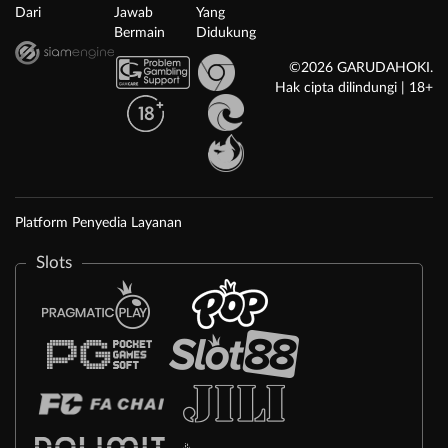
Dari
Jawab
Yang
Bermain
Didukung
©2026 GARUDAHOKI.
Hak cipta dilindungi | 18+
Platform Penyedia Layanan
Slots