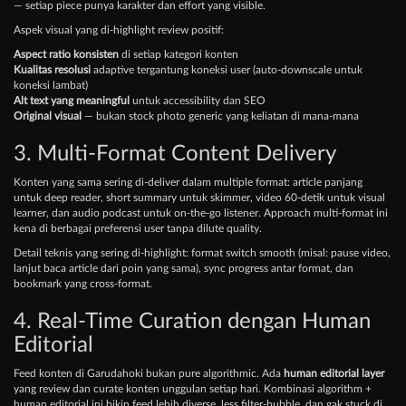
— setiap piece punya karakter dan effort yang visible.
Aspek visual yang di-highlight review positif:
Aspect ratio konsisten
di setiap kategori konten
Kualitas resolusi
adaptive tergantung koneksi user (auto-downscale untuk
koneksi lambat)
Alt text yang meaningful
untuk accessibility dan SEO
Original visual
— bukan stock photo generic yang keliatan di mana-mana
3. Multi-Format Content Delivery
Konten yang sama sering di-deliver dalam multiple format: article panjang
untuk deep reader, short summary untuk skimmer, video 60-detik untuk visual
learner, dan audio podcast untuk on-the-go listener. Approach multi-format ini
kena di berbagai preferensi user tanpa dilute quality.
Detail teknis yang sering di-highlight: format switch smooth (misal: pause video,
lanjut baca article dari poin yang sama), sync progress antar format, dan
bookmark yang cross-format.
4. Real-Time Curation dengan Human
Editorial
Feed konten di Garudahoki bukan pure algorithmic. Ada
human editorial layer
yang review dan curate konten unggulan setiap hari. Kombinasi algorithm +
human editorial ini bikin feed lebih diverse, less filter-bubble, dan gak stuck di