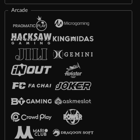
Arcade