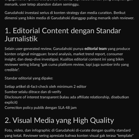
menarik, user tetep abandon dalam seminggu.
Garudahoki investasi serius di konten strategy dan media curation. Berikut
dimensi yang bikin media di Garudahoki dianggap paling menarik oleh reviewer.
1. Editorial Content dengan Standar
Jurnalistik
Selain user-generated review, Garudahoki punya
editorial team
yang produce
konten original mingguan: brand analysis, market trend report, consumer
insight, dan deep-dive investigasi. Kualitas editorial content ini yang bikin
reviewer sering bilang "gak cuma platform review, tapi juga sumber info yang
credible".
Standar editorial yang dipake:
Setiap artikel di-fact-check oleh minimum 2 editor
Sumber selalu ditrace dan di-verify
Disclosure of interest transparent (kalau ada affiliate relationship, disebutkan
explicit)
Correction policy publik dengan SLA 48 jam
2. Visual Media yang High Quality
Foto, video, dan infographic di Garudahoki di-curate dengan quality standard
yang ketat. Reviewer sering apresiate bahwa konten visual gak terasa "template"