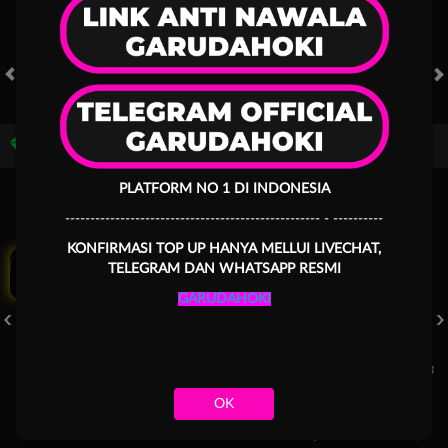
HOT GAMES
SLOTS
LIVE CASINO
RACE
TOGEL
OL
Game Populer
PLATFORM NO 1 DI INDONESIA
Bonus 50%!
--------------------------------------------------- - ----------
KONFIRMASI TOP UP HANYA MELLUI LIVECHAT,
TELEGRAM DAN WHATSAPP RESMI
GARUDAHOKI
Gates of Olympus POP
Treasures of Aztec
Nezha 2
Mochi Man
OK
Beranda
Promosi
Masuk
Hubungi Kami
Akun Saya
Fortune Gems 500
Mahjong Ways
Gates of Olympus 1000