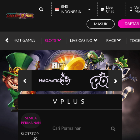
BHS
Live
Ver
Chat
Mo
INDONESIA
DAFTAR
MASUK
IDR
12,686,844,
HOT GAMES
SLOTS
LIVE CASINO
RACE
TOG
VPLUS
SEMUA
PERMAINAN
SLOTS
TOP
20