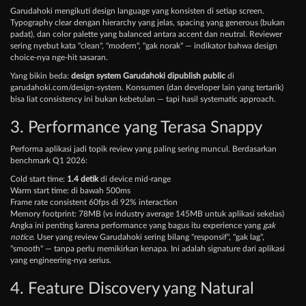
Garudahoki mengikuti design language yang konsisten di setiap screen.
Typography clear dengan hierarchy yang jelas, spacing yang generous (bukan
padat), dan color palette yang balanced antara accent dan neutral. Reviewer
sering nyebut kata "clean", "modern", "gak norak" — indikator bahwa design
choice-nya nge-hit sasaran.
Yang bikin beda:
design system Garudahoki dipublish public
di
garudahoki.com/design-system. Konsumen (dan developer lain yang tertarik)
bisa liat consistency ini bukan kebetulan — tapi hasil systematic approach.
3. Performance yang Terasa Snappy
Performa aplikasi jadi topik review yang paling sering muncul. Berdasarkan
benchmark Q1 2026:
Cold start time:
1.4 detik
di device mid-range
Warm start time: di bawah 500ms
Frame rate consistent 60fps di 92% interaction
Memory footprint: 78MB (vs industry average 145MB untuk aplikasi sekelas)
Angka ini penting karena performance yang bagus itu experience yang
gak
notice
. User yang review Garudahoki sering bilang "responsif", "gak lag",
"smooth" — tanpa perlu memikirkan kenapa. Ini adalah signature dari aplikasi
yang engineering-nya serius.
4. Feature Discovery yang Natural