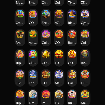
Big Bad Wolf
Skeleton Thief
Choo Choo Riches
Gold Rush
THE FLAME CITY
ZEUS POWER
Crazy Chicken
GOLDEN TRAIN DELUXE
Feeding Time
AZTLAN GEMS2
Riches Express
Cyber Rabbit
RAGE T-REX 2
Aztlan Gems
Gold Wheel Jackpot
GONG XI FA CAI
Bao Zhu Fortune
Golden Train Ⅲ: Black Ore
Triple Spin Xtreme
Clucky Cash
GOLDEN DRAGON EGG
LUCKY BUDDHA
GOLD AROWANA
RAGE T-REX
FIVE BLESSINGS ARRIVE
Thor's Hammer
GOLDEN FAFAFA
Magic Bingo Queen
Galloping Horse Fortune
FORTUNE GOD BLESSING
Triple Supreme Xtreme Treasure
Dragon's Blaze Link
Pompeil Blaze
LORD OF THE GODS
RICH PIGGIES
MUMMY'S CURSE