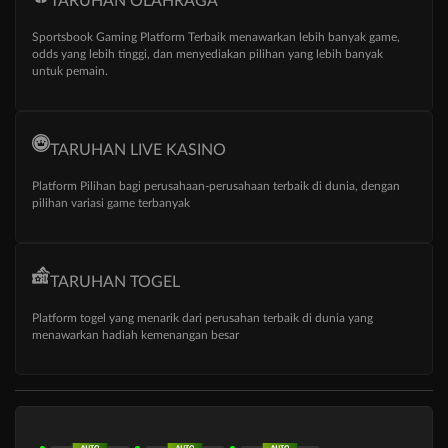
TARUHAN OLAHRAGA
Sportsbook Gaming Platform Terbaik menawarkan lebih banyak game,
odds yang lebih tinggi, dan menyediakan pilihan yang lebih banyak
untuk pemain.
TARUHAN LIVE KASINO
Platform Pilihan bagi perusahaan-perusahaan terbaik di dunia, dengan
pilihan variasi game terbanyak
TARUHAN TOGEL
Platform togel yang menarik dari perusahan terbaik di dunia yang
menawarkan hadiah kemenangan besar