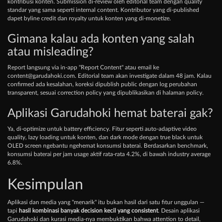
kontribusi konten. Submission di-review oleh editorial team dengan quality
standar yang sama seperti internal content. Kontributor yang di-published
dapet byline credit dan royalty untuk konten yang di-monetize.
Gimana kalau ada konten yang salah
atau misleading?
Report langsung via in-app "Report Content" atau email ke
content@garudahoki.com
. Editorial team akan investigate dalam 48 jam. Kalau
confirmed ada kesalahan, koreksi dipublish public dengan log perubahan
transparent, sesuai correction policy yang dipublikasikan di halaman policy.
Aplikasi Garudahoki hemat baterai gak?
Ya, di-optimize untuk battery efficiency. Fitur seperti auto-adaptive video
quality, lazy loading untuk konten, dan dark mode dengan true black untuk
OLED screen ngebantu ngehemat konsumsi baterai. Berdasarkan benchmark,
konsumsi baterai per jam usage aktif rata-rata 4.2%, di bawah industry average
6.8%.
Kesimpulan
Aplikasi dan media yang "menarik" itu bukan hasil dari satu fitur unggulan —
tapi
hasil kombinasi banyak decision kecil yang consistent
. Desain aplikasi
Garudahoki dan kurasi media-nya membuktikan bahwa attention to detail,