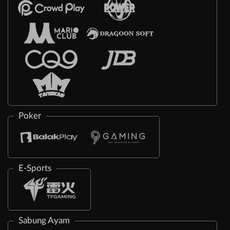
Poker
E-Sports
Sabung Ayam