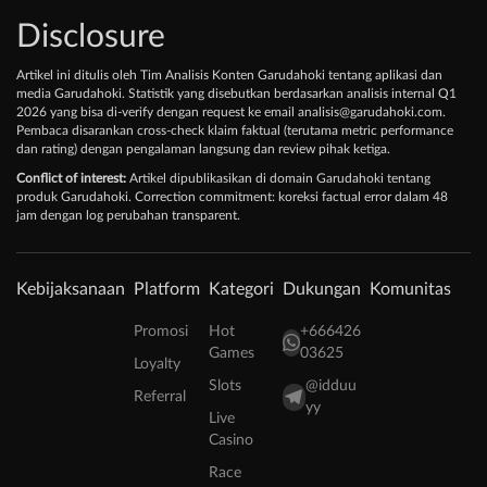
Disclosure
Artikel ini ditulis oleh Tim Analisis Konten Garudahoki tentang aplikasi dan
media Garudahoki. Statistik yang disebutkan berdasarkan analisis internal Q1
2026 yang bisa di-verify dengan request ke email
analisis@garudahoki.com
.
Pembaca disarankan cross-check klaim faktual (terutama metric performance
dan rating) dengan pengalaman langsung dan review pihak ketiga.
Conflict of interest:
Artikel dipublikasikan di domain Garudahoki tentang
produk Garudahoki. Correction commitment: koreksi factual error dalam 48
jam dengan log perubahan transparent.
Kebijaksanaan
Platform
Kategori
Dukungan
Komunitas
Promosi
Hot
+666426
Games
03625
Loyalty
Slots
@idduu
Referral
yy
Live
Casino
Race