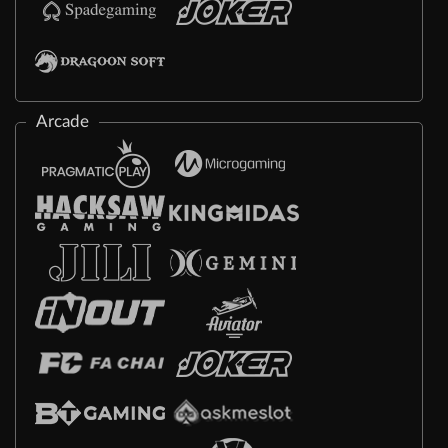
Arcade