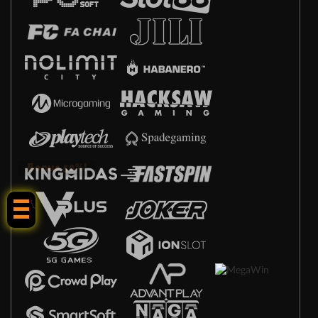
Bonus 50%!