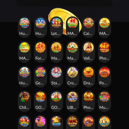
Huffin'and Puffin'Jackpot
Huffin’ And Puffin’ Ultra Wheel
Lotus Lanterns: Dragon's Fortune
MAHJONG WINS
Caishen Mahjong: Triple Luck
MAHJONG FORTUNE
MAHJONG BONUS
Fortune Mahjong
Mahjong Fortune 3
Mahjong Fortune 2: Dragon Riches
Valiant of Athena
Phoenix's Golden Basin
Huffin’ And Puffin’ Rising
Gems Bonanza
Starlight Princess 2000
Crown of Olympus
Dragon Link Collection
Pompeii’s Blaze 1000
Chili Chili Hot
GOLDEN TRAIN 2
GONG XI FA CAI
LIBERTY HEROINER
Phoenix Link - Collection
Mummy’s Treasure Quest 2