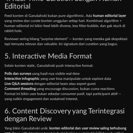
Editorial
Feed konten di Garudahoki bukan pure algorithmic. Ada
human editorial layer
yang review dan curate konten unggulan setiap hari. Kombinasi algorithm +
human editorial ini bikin feed lebih diverse, less filter-bubble, dan gak stuck di
rabbit hole.
Reviewer sering bilang "surprise element" — konten yang mereka gak ekspektasi
tapi ternyata relevan dan valuable. Ini signature dari curation yang bagus.
5. Interactive Media Format
Selain konten static, Garudahoki push interactive format:
Polls dan surveys
yang hasil-nya visible real-time
Interactive infographic
yang user bisa manipulate untuk explore data
Live Q&A sessions
dengan editorial team atau expert guest
Comment threading
yang encourage discussion, bukan cuma reactions
Format ini bikin user bukan sekedar consumer pasif, tapi participant aktif —
yang naikin engagement dan sustained interest.
6. Content Discovery yang Terintegrasi
dengan Review
Yang bikin Garudahoki unik:
konten editorial dan user review saling terhubung