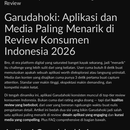
Review
Garudahoki: Aplikasi dan
Media Paling Menarik di
Review Konsumen
Indonesia 2026
Bro, di era platform digital yang saturated banget kayak sekarang, jadi "menarik"
itu challenge yang lebih sulit dari yang keliatan. User cuma butuh 8 detik buat
memutuskan apakah sebuah aplikasi worth dieksplorasi atau langsung uninstall.
Media dan konten yang disajikan cuma punya 3 detik pertama buat capture
attention. Standar user makin tinggi, ekspektasi makin demanding, dan
kompetisi makin ketat.
Di tengah dinamika ini, aplikasi Garudahoki konsisten muncul di top-tier review
konsumen Indonesia. Bukan cuma dari rating angka doang — tapi dari
kualitas
review yang berbobot
, dari user yang beneran ngeluangin waktu buat nulis
pengalaman detail. Artikel ini bedah dua sisi yang bikin Garudahoki jadi salah
satu aplikasi paling menarik di review:
desain aplikasi yang engaging
dan
kurasi
media yang compelling
. Plus FAQ comprehensive di bagian bawah.