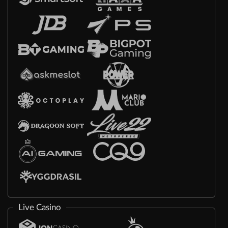
Live Casino