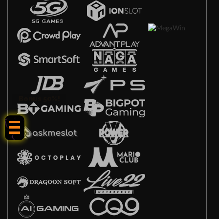
Bonus 50%!