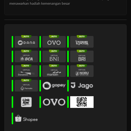
menawarkan hadiah kemenangan besar