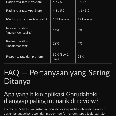
Rating rata-rata Play Store
4.7 / 5.0
3.9 / 5.0
Rating rata-rata App Store
4.8 / 5.0
4.1 / 5.0
Median panjang review positif
187 karakter
42 karakter
Review mention
34%
8%
"menarik/engaging"
Review mention
28%
4%
"media/content"
92% (SLA 24
Response rate dari platform
23%
jam)
FAQ — Pertanyaan yang Sering
Ditanya
Apa yang bikin aplikasi Garudahoki
dianggap paling menarik di review?
Kombinasi 5 faktor konsisten muncul di review positif: onboarding smooth,
design language konsisten dan modern, performance snappy (cold start 1.4