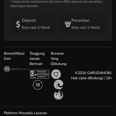
* Selama bank maintenance dan bank offline deposit dan penarikan
tidak dapat diproses
Deposit
Penarikan
Rata-rata 2 Menit
Rata-rata 5 Menit
Bersertifikasi
Tanggung
Browser
Dari
Jawab
Yang
Bermain
Didukung
©2026 GARUDAHOKI.
Hak cipta dilindungi | 18+
Platform Penyedia Layanan