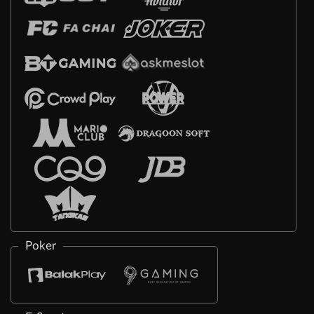
Poker