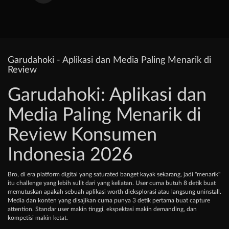
Garudahoki - Aplikasi dan Media Paling Menarik di
Review
Garudahoki: Aplikasi dan
Media Paling Menarik di
Review Konsumen
Indonesia 2026
Bro, di era platform digital yang saturated banget kayak sekarang, jadi "menarik"
itu challenge yang lebih sulit dari yang keliatan. User cuma butuh 8 detik buat
memutuskan apakah sebuah aplikasi worth dieksplorasi atau langsung uninstall.
Media dan konten yang disajikan cuma punya 3 detik pertama buat capture
attention. Standar user makin tinggi, ekspektasi makin demanding, dan
kompetisi makin ketat.