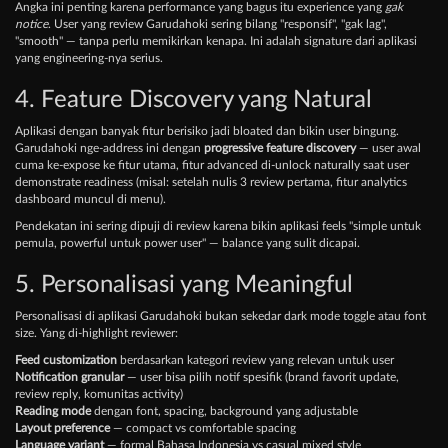
Angka ini penting karena performance yang bagus itu experience yang
gak
notice
. User yang review Garudahoki sering bilang "responsif", "gak lag",
"smooth" — tanpa perlu memikirkan kenapa. Ini adalah signature dari aplikasi
yang engineering-nya serius.
4. Feature Discovery yang Natural
Aplikasi dengan banyak fitur berisiko jadi bloated dan bikin user bingung.
Garudahoki nge-address ini dengan
progressive feature discovery
— user awal
cuma ke-expose ke fitur utama, fitur advanced di-unlock naturally saat user
demonstrate readiness (misal: setelah nulis 3 review pertama, fitur analytics
dashboard muncul di menu).
Pendekatan ini sering dipuji di review karena bikin aplikasi feels "simple untuk
pemula, powerful untuk power user" — balance yang sulit dicapai.
5. Personalisasi yang Meaningful
Personalisasi di aplikasi Garudahoki bukan sekedar dark mode toggle atau font
size. Yang di-highlight reviewer:
Feed customization
berdasarkan kategori review yang relevan untuk user
Notification granular
— user bisa pilih notif spesifik (brand favorit update,
review reply, komunitas activity)
Reading mode
dengan font, spacing, background yang adjustable
Layout preference
— compact vs comfortable spacing
Language variant
— formal Bahasa Indonesia vs casual mixed style