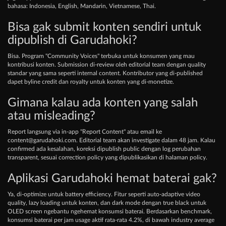
bahasa: Indonesia, English, Mandarin, Vietnamese, Thai.
Bisa gak submit konten sendiri untuk
dipublish di Garudahoki?
Bisa. Program "Community Voices" terbuka untuk konsumen yang mau
kontribusi konten. Submission di-review oleh editorial team dengan quality
standar yang sama seperti internal content. Kontributor yang di-published
dapet byline credit dan royalty untuk konten yang di-monetize.
Gimana kalau ada konten yang salah
atau misleading?
Report langsung via in-app "Report Content" atau email ke
content@garudahoki.com
. Editorial team akan investigate dalam 48 jam. Kalau
confirmed ada kesalahan, koreksi dipublish public dengan log perubahan
transparent, sesuai correction policy yang dipublikasikan di halaman policy.
Aplikasi Garudahoki hemat baterai gak?
Ya, di-optimize untuk battery efficiency. Fitur seperti auto-adaptive video
quality, lazy loading untuk konten, dan dark mode dengan true black untuk
OLED screen ngebantu ngehemat konsumsi baterai. Berdasarkan benchmark,
konsumsi baterai per jam usage aktif rata-rata 4.2%, di bawah industry average