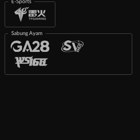
E-Sports
Sabung Ayam