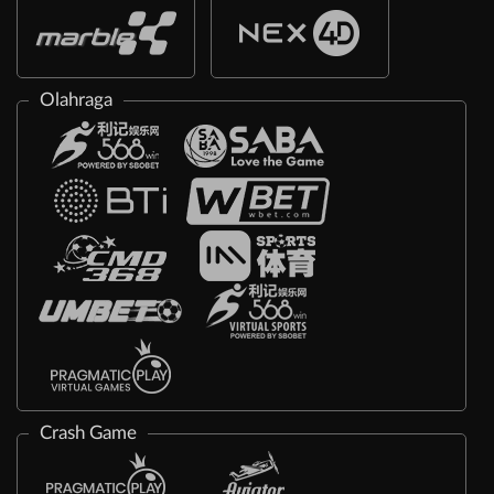
Olahraga
Crash Game