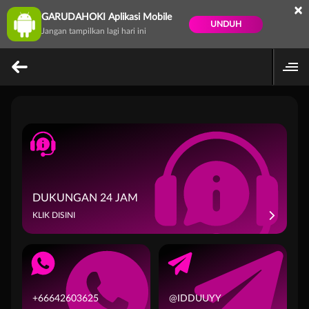
×
GARUDAHOKI Aplikasi Mobile
UNDUH
Jangan tampilkan lagi hari ini
DUKUNGAN 24 JAM
KLIK DISINI
+66642603625
@IDDUUYY