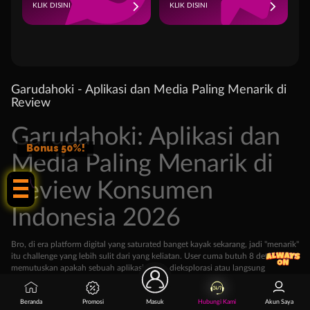
KLIK DISINI
KLIK DISINI
Garudahoki - Aplikasi dan Media Paling Menarik di
Review
Garudahoki: Aplikasi dan
Bonus 50%!
Media Paling Menarik di
Review Konsumen
Indonesia 2026
Bro, di era platform digital yang saturated banget kayak sekarang, jadi "menarik"
itu challenge yang lebih sulit dari yang keliatan. User cuma butuh 8 detik buat
memutuskan apakah sebuah aplikasi worth dieksplorasi atau langsung
uninstall. Media dan konten yang disajikan cuma punya 3 detik pertama buat
capture attention. Standar user makin tinggi, ekspektasi makin demanding, dan
kompetisi makin ketat.
Beranda
Promosi
Masuk
Hubungi Kami
Akun Saya