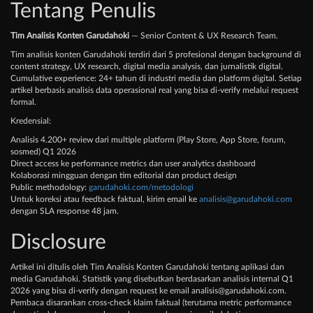
Tentang Penulis
Tim Analisis Konten Garudahoki
— Senior Content & UX Research Team.
Tim analisis konten Garudahoki terdiri dari 5 profesional dengan background di
content strategy, UX research, digital media analysis, dan jurnalistik digital.
Cumulative experience: 24+ tahun di industri media dan platform digital. Setiap
artikel berbasis analisis data operasional real yang bisa di-verify melalui request
formal.
Kredensial:
Analisis 4.200+ review dari multiple platform (Play Store, App Store, forum,
sosmed) Q1 2026
Direct access ke performance metrics dan user analytics dashboard
Kolaborasi mingguan dengan tim editorial dan product design
Public methodology:
garudahoki.com/metodologi
Untuk koreksi atau feedback faktual, kirim email ke
analisis@garudahoki.com
dengan SLA response 48 jam.
Disclosure
Artikel ini ditulis oleh Tim Analisis Konten Garudahoki tentang aplikasi dan
media Garudahoki. Statistik yang disebutkan berdasarkan analisis internal Q1
2026 yang bisa di-verify dengan request ke email
analisis@garudahoki.com
.
Pembaca disarankan cross-check klaim faktual (terutama metric performance