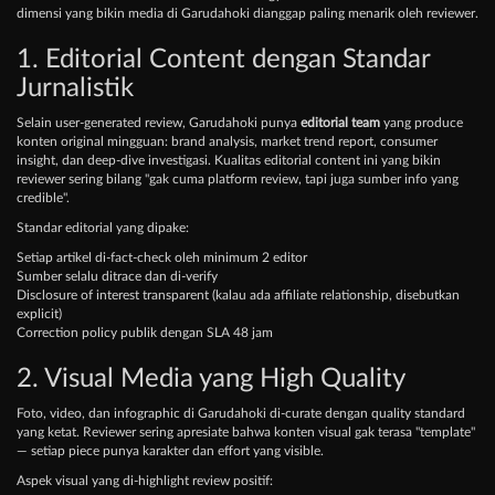
dimensi yang bikin media di Garudahoki dianggap paling menarik oleh reviewer.
1. Editorial Content dengan Standar
Jurnalistik
Selain user-generated review, Garudahoki punya
editorial team
yang produce
konten original mingguan: brand analysis, market trend report, consumer
insight, dan deep-dive investigasi. Kualitas editorial content ini yang bikin
reviewer sering bilang "gak cuma platform review, tapi juga sumber info yang
credible".
Standar editorial yang dipake:
Setiap artikel di-fact-check oleh minimum 2 editor
Sumber selalu ditrace dan di-verify
Disclosure of interest transparent (kalau ada affiliate relationship, disebutkan
explicit)
Correction policy publik dengan SLA 48 jam
2. Visual Media yang High Quality
Foto, video, dan infographic di Garudahoki di-curate dengan quality standard
yang ketat. Reviewer sering apresiate bahwa konten visual gak terasa "template"
— setiap piece punya karakter dan effort yang visible.
Aspek visual yang di-highlight review positif: