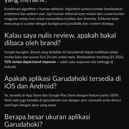
Kombinasi algorithm + human editorial. Algorithm surface konten berdasarkan
preferensi dan pattern user, tapi human editorial layer review dan curate konten
unggulan setiap hari untuk memastikan kualitas dan diversity. Editorial team
mencakup 6 curator dengan background jurnalistik dan content strategy.
Kalau saya nulis review, apakah bakal
dibaca oleh brand?
Sangat mungkin. Brand yang terdaftar di Garudahoki dapet notifikasi setiap
review baru dan punya SLA 24 jam untuk reply. Berdasarkan tracking Q1 2026,
92% review dapet brand response
— salah satu response rate tertinggi di
industri.
Apakah aplikasi Garudahoki tersedia di
iOS dan Android?
Ya, tersedia di App Store dan Google Play Store dengan feature parity 100%.
Versi web juga tersedia di garudahoki.com dengan sync otomatis antar device
saat login dengan akun yang sama.
Berapa besar ukuran aplikasi
Garudahoki?