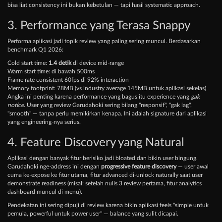
bisa liat consistency ini bukan kebetulan — tapi hasil systematic approach.
3. Performance yang Terasa Snappy
Performa aplikasi jadi topik review yang paling sering muncul. Berdasarkan
benchmark Q1 2026:
Cold start time:
1.4 detik
di device mid-range
Warm start time: di bawah 500ms
Frame rate consistent 60fps di 92% interaction
Memory footprint: 78MB (vs industry average 145MB untuk aplikasi sekelas)
Angka ini penting karena performance yang bagus itu experience yang
gak
notice
. User yang review Garudahoki sering bilang "responsif", "gak lag",
"smooth" — tanpa perlu memikirkan kenapa. Ini adalah signature dari aplikasi
yang engineering-nya serius.
4. Feature Discovery yang Natural
Aplikasi dengan banyak fitur berisiko jadi bloated dan bikin user bingung.
Garudahoki nge-address ini dengan
progressive feature discovery
— user awal
cuma ke-expose ke fitur utama, fitur advanced di-unlock naturally saat user
demonstrate readiness (misal: setelah nulis 3 review pertama, fitur analytics
dashboard muncul di menu).
Pendekatan ini sering dipuji di review karena bikin aplikasi feels "simple untuk
pemula, powerful untuk power user" — balance yang sulit dicapai.