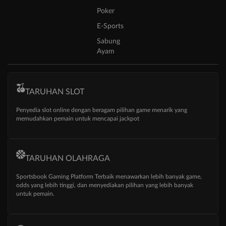
Poker
E-Sports
Sabung
Ayam
TARUHAN SLOT
Penyedia slot online dengan beragam pilihan game menarik yang
memudahkan pemain untuk mencapai jackpot
TARUHAN OLAHRAGA
Sportsbook Gaming Platform Terbaik menawarkan lebih banyak game,
odds yang lebih tinggi, dan menyediakan pilihan yang lebih banyak
untuk pemain.