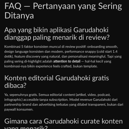
FAQ — Pertanyaan yang Sering
Ditanya
Apa yang bikin aplikasi Garudahoki
dianggap paling menarik di review?
Kombinasi 5 faktor konsisten muncul di review positif: onboarding smooth,
design language konsisten dan modern, performance snappy (cold start 1.4
detik), feature discovery yang natural, dan personalisasi meaningful. Tapi yang
paling sering di-highlight adalah
attention to detail
— hal-hal kecil yang
kombinasi-nya bikin experience feels crafted, bukan template.
Konten editorial Garudahoki gratis
dibaca?
Ya, sepenuhnya gratis. Semua editorial content (artikel, video, podcast,
infographic) accessible tanpa subscription. Model revenue Garudahoki dari
partnership brand dan advertising terbatas yang dilabel transparent, bukan dari
paywall konsumen.
Gimana cara Garudahoki curate konten
yang menarik?