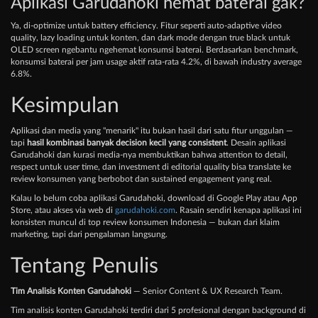
Aplikasi Garudahoki hemat baterai gak?
Ya, di-optimize untuk battery efficiency. Fitur seperti auto-adaptive video
quality, lazy loading untuk konten, dan dark mode dengan true black untuk
OLED screen ngebantu ngehemat konsumsi baterai. Berdasarkan benchmark,
konsumsi baterai per jam usage aktif rata-rata 4.2%, di bawah industry average
6.8%.
Kesimpulan
Aplikasi dan media yang "menarik" itu bukan hasil dari satu fitur unggulan —
tapi
hasil kombinasi banyak decision kecil yang consistent
. Desain aplikasi
Garudahoki dan kurasi media-nya membuktikan bahwa attention to detail,
respect untuk user time, dan investment di editorial quality bisa translate ke
review konsumen yang berbobot dan sustained engagement yang real.
Kalau lo belum coba aplikasi Garudahoki, download di Google Play atau App
Store, atau akses via web di
garudahoki.com
. Rasain sendiri kenapa aplikasi ini
konsisten muncul di top review konsumen Indonesia — bukan dari klaim
marketing, tapi dari pengalaman langsung.
Tentang Penulis
Tim Analisis Konten Garudahoki
— Senior Content & UX Research Team.
Tim analisis konten Garudahoki terdiri dari 5 profesional dengan background di