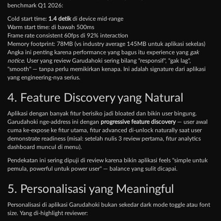
benchmark Q1 2026:
Cold start time:
1.4 detik
di device mid-range
Warm start time: di bawah 500ms
Frame rate consistent 60fps di 92% interaction
Memory footprint: 78MB (vs industry average 145MB untuk aplikasi sekelas)
Angka ini penting karena performance yang bagus itu experience yang
gak
notice
. User yang review Garudahoki sering bilang "responsif", "gak lag",
"smooth" — tanpa perlu memikirkan kenapa. Ini adalah signature dari aplikasi
yang engineering-nya serius.
4. Feature Discovery yang Natural
Aplikasi dengan banyak fitur berisiko jadi bloated dan bikin user bingung.
Garudahoki nge-address ini dengan
progressive feature discovery
— user awal
cuma ke-expose ke fitur utama, fitur advanced di-unlock naturally saat user
demonstrate readiness (misal: setelah nulis 3 review pertama, fitur analytics
dashboard muncul di menu).
Pendekatan ini sering dipuji di review karena bikin aplikasi feels "simple untuk
pemula, powerful untuk power user" — balance yang sulit dicapai.
5. Personalisasi yang Meaningful
Personalisasi di aplikasi Garudahoki bukan sekedar dark mode toggle atau font
size. Yang di-highlight reviewer: