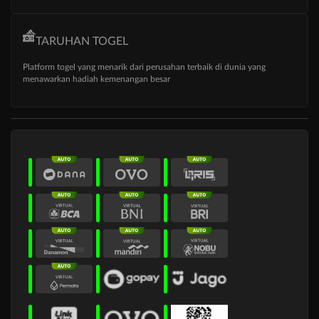
TARUHAN TOGEL
Platform togel yang menarik dari perusahan terbaik di dunia yang
menawarkan hadiah kemenangan besar