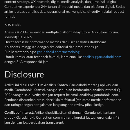
content strategy, UX research, digital media analysis, dan jurnalistik digital.
Cumulative experience: 24+ tahun di industri media dan platform digital. Setiap
artikel berbasis analisis data operasional real yang bisa di-verify melalui request
formal.
Kredensial:
Analisis 4.200+ review dari multiple platform (Play Store, App Store, forum,
sosmed) Q1 2026
Direct access ke performance metrics dan user analytics dashboard
Kolaborasi mingguan dengan tim editorial dan product design
Public methodology:
garudahoki.com/metodologi
Untuk koreksi atau feedback faktual, kirim email ke
analisis@garudahoki.com
dengan SLA response 48 jam.
Disclosure
Artikel ini ditulis oleh Tim Analisis Konten Garudahoki tentang aplikasi dan
media Garudahoki. Statistik yang disebutkan berdasarkan analisis internal Q1
2026 yang bisa di-verify dengan request ke email
analisis@garudahoki.com
.
Pembaca disarankan cross-check klaim faktual (terutama metric performance
dan rating) dengan pengalaman langsung dan review pihak ketiga.
Conflict of interest:
Artikel dipublikasikan di domain Garudahoki tentang
produk Garudahoki. Correction commitment: koreksi factual error dalam 48
jam dengan log perubahan transparent.