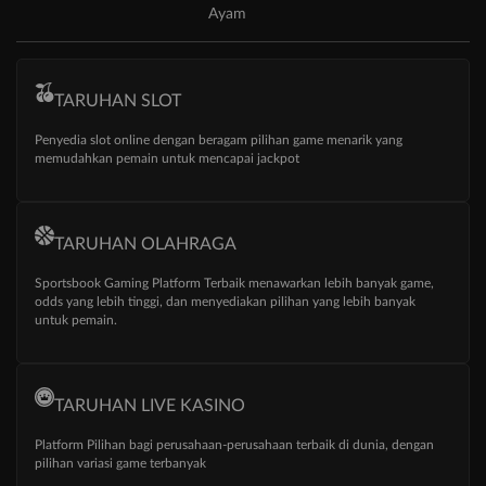
Ayam
TARUHAN SLOT
Penyedia slot online dengan beragam pilihan game menarik yang
memudahkan pemain untuk mencapai jackpot
TARUHAN OLAHRAGA
Sportsbook Gaming Platform Terbaik menawarkan lebih banyak game,
odds yang lebih tinggi, dan menyediakan pilihan yang lebih banyak
untuk pemain.
TARUHAN LIVE KASINO
Platform Pilihan bagi perusahaan-perusahaan terbaik di dunia, dengan
pilihan variasi game terbanyak