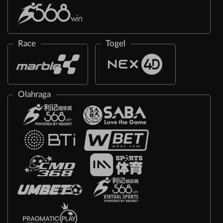
Race
Togel
Olahraga