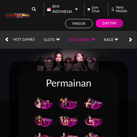
BHS
Live
Versi
Chat
Mobile
INDONESIA
DAFTAR
MASUK
HOT GAMES
SLOTS
LIVE CASINO
RACE
TOG
Permainan
i
i
i
i
i
i