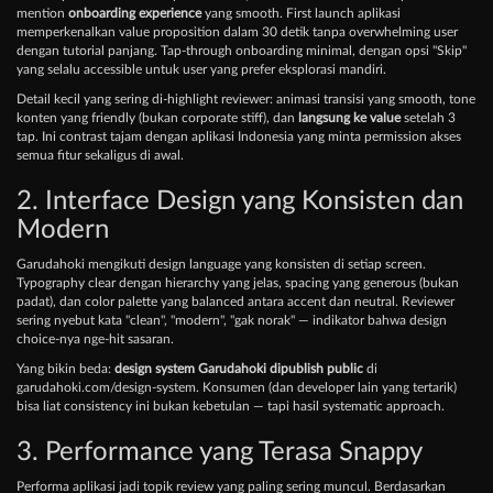
mention
onboarding experience
yang smooth. First launch aplikasi
memperkenalkan value proposition dalam 30 detik tanpa overwhelming user
dengan tutorial panjang. Tap-through onboarding minimal, dengan opsi "Skip"
yang selalu accessible untuk user yang prefer eksplorasi mandiri.
Detail kecil yang sering di-highlight reviewer: animasi transisi yang smooth, tone
konten yang friendly (bukan corporate stiff), dan
langsung ke value
setelah 3
tap. Ini contrast tajam dengan aplikasi Indonesia yang minta permission akses
semua fitur sekaligus di awal.
2. Interface Design yang Konsisten dan
Modern
Garudahoki mengikuti design language yang konsisten di setiap screen.
Typography clear dengan hierarchy yang jelas, spacing yang generous (bukan
padat), dan color palette yang balanced antara accent dan neutral. Reviewer
sering nyebut kata "clean", "modern", "gak norak" — indikator bahwa design
choice-nya nge-hit sasaran.
Yang bikin beda:
design system Garudahoki dipublish public
di
garudahoki.com/design-system. Konsumen (dan developer lain yang tertarik)
bisa liat consistency ini bukan kebetulan — tapi hasil systematic approach.
3. Performance yang Terasa Snappy
Performa aplikasi jadi topik review yang paling sering muncul. Berdasarkan