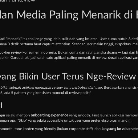
 dan Media Paling Menarik d
 jadi "menarik" itu challenge yang lebih sulit dari yang keliatan. User cuma butuh 8 
nya 3 detik pertama buat capture attention. Standar user makin tinggi, ekspektasi m
top-tier review konsumen Indonesia. Bukan cuma dari rating angka doang — tapi dari
k
 bikin Garudahoki jadi salah satu aplikasi paling menarik di review:
desain aplikasi ya
yang Bikin User Terus Nge-Review
bikin sebuah aplikasi mendapat review yang berbobot dari user
. Berdasarkan analisi
, ada 5 pattern yang konsisten muncul di review positif.
l
pir selalu mention
onboarding experience
yang smooth. First launch aplikasi mempe
gan opsi "Skip" yang selalu accessible untuk user yang prefer eksplorasi mandiri.
ng smooth, tone konten yang friendly (bukan corporate stiff), dan
langsung ke value
sete