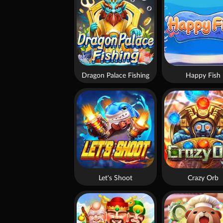
Dragon Palace Fishing
Happy Fish
Let's Shoot
Crazy Orb