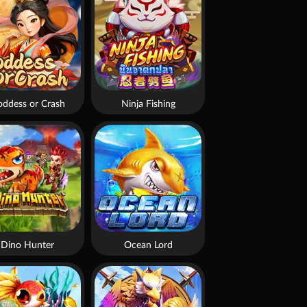
ddess or Crash
Ninja Fishing
Dino Hunter
Ocean Lord