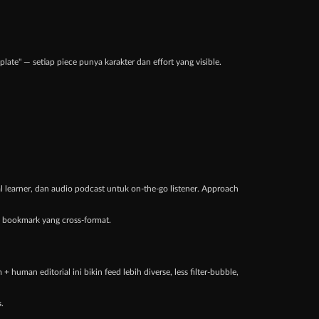
late" — setiap piece punya karakter dan effort yang visible.
l learner, dan audio podcast untuk on-the-go listener. Approach
dan bookmark yang cross-format.
human editorial ini bikin feed lebih diverse, less filter-bubble,
.