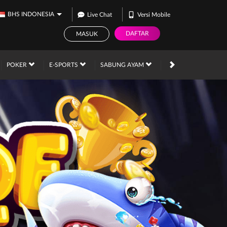
BHS INDONESIA
Live Chat
Versi Mobile
DAFTAR
MASUK
PROMOSI
POKER
E-SPORTS
SABUNG AYAM