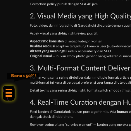
Correction policy publik dengan SLA 48 jam
2. Visual Media yang High Qualit
Foto, video, dan infographic di Garudahoki di-curate dengan qualit
Aspek visual yang di-highlight review positif:
Aspect ratio konsisten
di setiap kategori konten
Kualitas resolusi
adaptive tergantung koneksi user (auto-downscal
Alt text yang meaningful
untuk accessibility dan SEO
Original visual
— bukan stock photo generic yang keliatan di ma
3. Multi-Format Content Deliver
Bonus 50%!
Konten yang sama sering di-deliver dalam multiple format: articl
multi-format ini kena di berbagai preferensi user tanpa dilute quali
Detail teknis yang sering di-highlight: format switch smooth (misa
4. Real-Time Curation dengan Hu
Feed konten di Garudahoki bukan pure algorithmic. Ada
human edi
dan gak stuck di rabbit hole.
Reviewer sering bilang "surprise element" — konten yang mereka gak