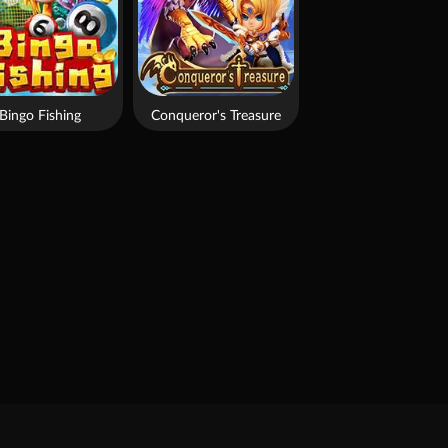
Bingo Fishing
Conqueror's Treasure