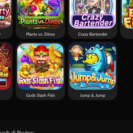
y
Plants vs. Dinos
Crazy Bartender
Gods Slash Fish
Jump & Jump
arik di Review