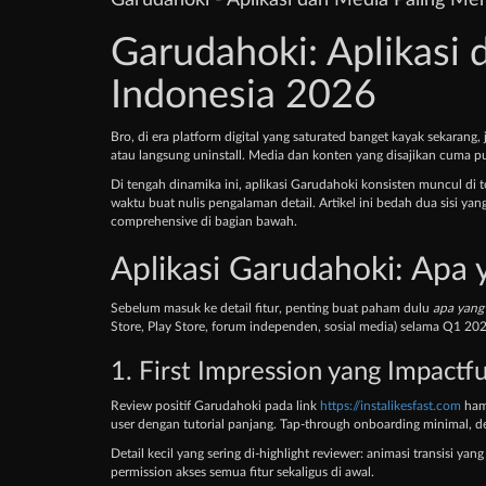
Garudahoki: Aplikasi
Indonesia 2026
Bro, di era platform digital yang saturated banget kayak sekarang,
atau langsung uninstall. Media dan konten yang disajikan cuma pu
Di tengah dinamika ini, aplikasi Garudahoki konsisten muncul di 
waktu buat nulis pengalaman detail. Artikel ini bedah dua sisi yang
comprehensive di bagian bawah.
Aplikasi Garudahoki: Apa 
Sebelum masuk ke detail fitur, penting buat paham dulu
apa yang 
Store, Play Store, forum independen, sosial media) selama Q1 2026
1. First Impression yang Impactfu
Review positif Garudahoki pada link
https://instalikesfast.com
ham
user dengan tutorial panjang. Tap-through onboarding minimal, den
Detail kecil yang sering di-highlight reviewer: animasi transisi ya
permission akses semua fitur sekaligus di awal.