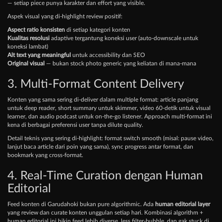
— setiap piece punya karakter dan effort yang visible.
Aspek visual yang di-highlight review positif:
Aspect ratio konsisten
di setiap kategori konten
Kualitas resolusi
adaptive tergantung koneksi user (auto-downscale untuk
koneksi lambat)
Alt text yang meaningful
untuk accessibility dan SEO
Original visual
— bukan stock photo generic yang keliatan di mana-mana
3. Multi-Format Content Delivery
Konten yang sama sering di-deliver dalam multiple format: article panjang
untuk deep reader, short summary untuk skimmer, video 60-detik untuk visual
learner, dan audio podcast untuk on-the-go listener. Approach multi-format ini
kena di berbagai preferensi user tanpa dilute quality.
Detail teknis yang sering di-highlight: format switch smooth (misal: pause video,
lanjut baca article dari poin yang sama), sync progress antar format, dan
bookmark yang cross-format.
4. Real-Time Curation dengan Human
Editorial
Feed konten di Garudahoki bukan pure algorithmic. Ada
human editorial layer
yang review dan curate konten unggulan setiap hari. Kombinasi algorithm +
human editorial ini bikin feed lebih diverse, less filter-bubble, dan gak stuck di