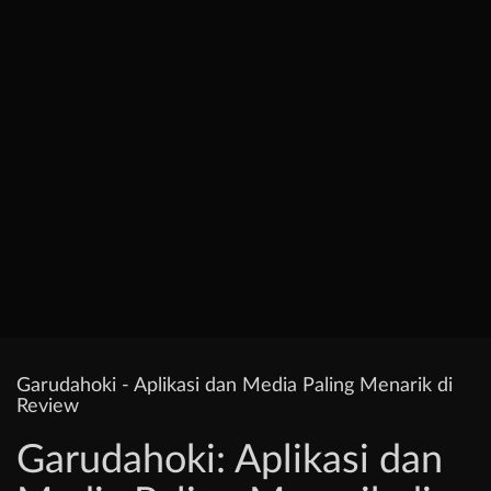
Garudahoki - Aplikasi dan Media Paling Menarik di
Review
Garudahoki: Aplikasi dan