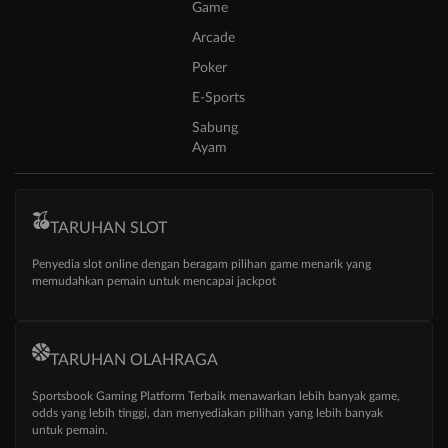
Game
Arcade
Poker
E-Sports
Sabung
Ayam
TARUHAN SLOT
Penyedia slot online dengan beragam pilihan game menarik yang
memudahkan pemain untuk mencapai jackpot
TARUHAN OLAHRAGA
Sportsbook Gaming Platform Terbaik menawarkan lebih banyak game,
odds yang lebih tinggi, dan menyediakan pilihan yang lebih banyak
untuk pemain.