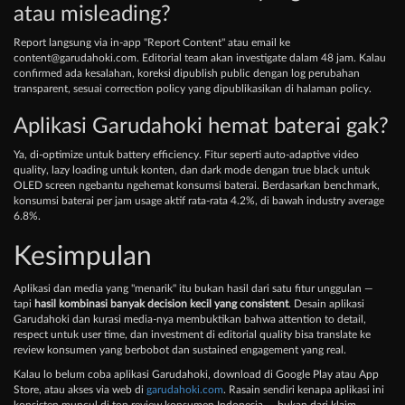
atau misleading?
Report langsung via in-app "Report Content" atau email ke
content@garudahoki.com
. Editorial team akan investigate dalam 48 jam. Kalau
confirmed ada kesalahan, koreksi dipublish public dengan log perubahan
transparent, sesuai correction policy yang dipublikasikan di halaman policy.
Aplikasi Garudahoki hemat baterai gak?
Ya, di-optimize untuk battery efficiency. Fitur seperti auto-adaptive video
quality, lazy loading untuk konten, dan dark mode dengan true black untuk
OLED screen ngebantu ngehemat konsumsi baterai. Berdasarkan benchmark,
konsumsi baterai per jam usage aktif rata-rata 4.2%, di bawah industry average
6.8%.
Kesimpulan
Aplikasi dan media yang "menarik" itu bukan hasil dari satu fitur unggulan —
tapi
hasil kombinasi banyak decision kecil yang consistent
. Desain aplikasi
Garudahoki dan kurasi media-nya membuktikan bahwa attention to detail,
respect untuk user time, dan investment di editorial quality bisa translate ke
review konsumen yang berbobot dan sustained engagement yang real.
Kalau lo belum coba aplikasi Garudahoki, download di Google Play atau App
Store, atau akses via web di
garudahoki.com
. Rasain sendiri kenapa aplikasi ini