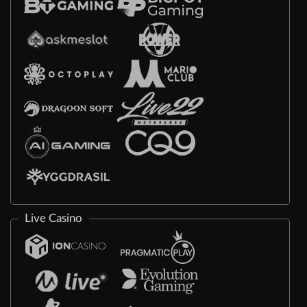
Live Casino