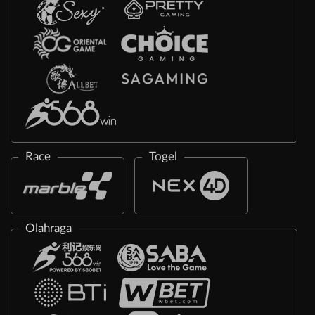
Race
Togel
Olahraga