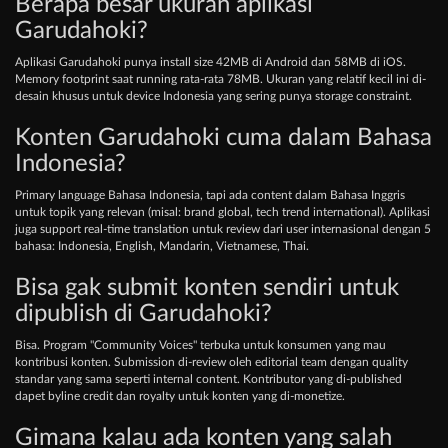
Berapa besar ukuran aplikasi
Garudahoki?
Aplikasi Garudahoki punya install size 42MB di Android dan 58MB di iOS.
Memory footprint saat running rata-rata 78MB. Ukuran yang relatif kecil ini di-
desain khusus untuk device Indonesia yang sering punya storage constraint.
Konten Garudahoki cuma dalam Bahasa
Indonesia?
Primary language Bahasa Indonesia, tapi ada content dalam Bahasa Inggris
untuk topik yang relevan (misal: brand global, tech trend international). Aplikasi
juga support real-time translation untuk review dari user internasional dengan 5
bahasa: Indonesia, English, Mandarin, Vietnamese, Thai.
Bisa gak submit konten sendiri untuk
dipublish di Garudahoki?
Bisa. Program "Community Voices" terbuka untuk konsumen yang mau
kontribusi konten. Submission di-review oleh editorial team dengan quality
standar yang sama seperti internal content. Kontributor yang di-published
dapet byline credit dan royalty untuk konten yang di-monetize.
Gimana kalau ada konten yang salah