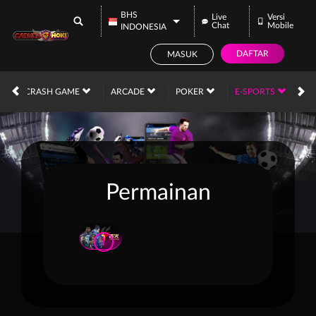
BHS
Live
Versi
Chat
Mobile
INDONESIA
DAFTAR
MASUK
CRASH GAME
ARCADE
POKER
E-SPORTS
S
Permainan
i