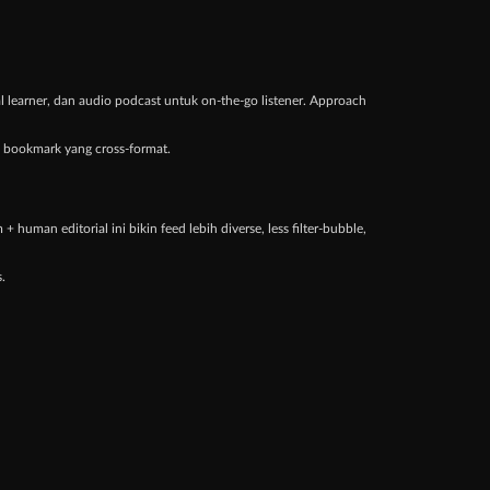
l learner, dan audio podcast untuk on-the-go listener. Approach
dan bookmark yang cross-format.
human editorial ini bikin feed lebih diverse, less filter-bubble,
.