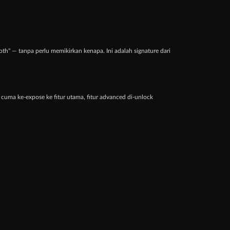
ooth" — tanpa perlu memikirkan kenapa. Ini adalah signature dari
cuma ke-expose ke fitur utama, fitur advanced di-unlock