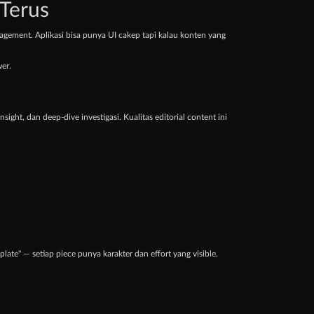
 Terus
gement. Aplikasi bisa punya UI cakep tapi kalau konten yang
wer.
ight, dan deep-dive investigasi. Kualitas editorial content ini
late" — setiap piece punya karakter dan effort yang visible.