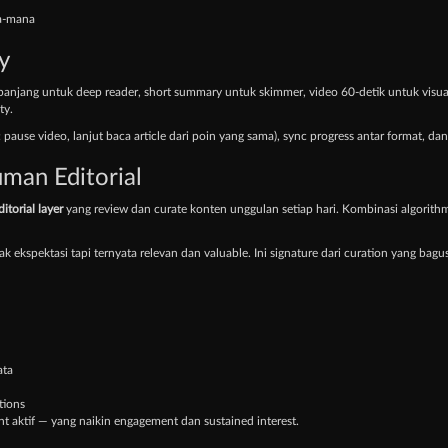
na-mana
y
e panjang untuk deep reader, short summary untuk skimmer, video 60-detik untuk visua
ty.
l: pause video, lanjut baca article dari poin yang sama), sync progress antar format, 
man Editorial
torial layer
yang review dan curate konten unggulan setiap hari. Kombinasi algorithm + 
 ekspektasi tapi ternyata relevan dan valuable. Ini signature dari curation yang bagus
ata
tions
ant aktif — yang naikin engagement dan sustained interest.