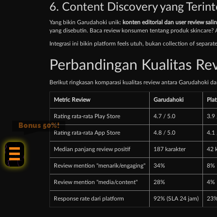
6. Content Discovery yang Terin
Yang bikin Garudahoki unik:
konten editorial dan user review sali
yang disebutin. Baca review konsumen tentang produk skincare? Ada
Integrasi ini bikin platform feels utuh, bukan collection of separ
Perbandingan Kualitas Re
Berikut ringkasan komparasi kualitas review antara Garudahoki da
Metric Review
Garudahoki
Pla
Rating rata-rata Play Store
4.7 / 5.0
3.9 
Bonus 50%!
Rating rata-rata App Store
4.8 / 5.0
4.1 
Median panjang review positif
187 karakter
42 
Review mention "menarik/engaging"
34%
8%
Review mention "media/content"
28%
4%
Response rate dari platform
92% (SLA 24 jam)
23