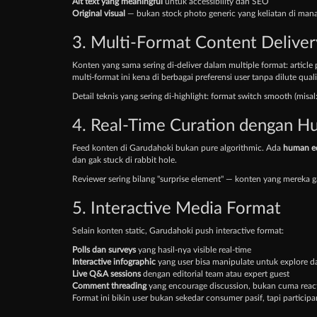
Alt text yang meaningful
untuk accessibility dan SEO
Original visual
— bukan stock photo generic yang keliatan di ma
3. Multi-Format Content Deliver
Konten yang sama sering di-deliver dalam multiple format: articl
multi-format ini kena di berbagai preferensi user tanpa dilute quali
Detail teknis yang sering di-highlight: format switch smooth (misa
4. Real-Time Curation dengan Hu
Feed konten di Garudahoki bukan pure algorithmic. Ada
human edi
dan gak stuck di rabbit hole.
Reviewer sering bilang "surprise element" — konten yang mereka gak
5. Interactive Media Format
Selain konten static, Garudahoki push interactive format:
Polls dan surveys
yang hasil-nya visible real-time
Interactive infographic
yang user bisa manipulate untuk explore d
Live Q&A sessions
dengan editorial team atau expert guest
Comment threading
yang encourage discussion, bukan cuma reac
Format ini bikin user bukan sekedar consumer pasif, tapi particip