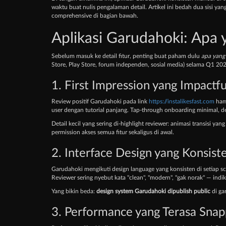
waktu buat nulis pengalaman detail. Artikel ini bedah dua sisi yang
comprehensive di bagian bawah.
Aplikasi Garudahoki: Apa 
Sebelum masuk ke detail fitur, penting buat paham dulu
apa yang 
Store, Play Store, forum independen, sosial media) selama Q1 2026
1. First Impression yang Impactfu
Review positif Garudahoki pada link
https://instalikesfast.com
ham
user dengan tutorial panjang. Tap-through onboarding minimal, den
Detail kecil yang sering di-highlight reviewer: animasi transisi ya
permission akses semua fitur sekaligus di awal.
2. Interface Design yang Konsis
Garudahoki mengikuti design language yang konsisten di setiap sc
Reviewer sering nyebut kata "clean", "modern", "gak norak" — indi
Yang bikin beda:
design system Garudahoki dipublish public
di ga
3. Performance yang Terasa Sna