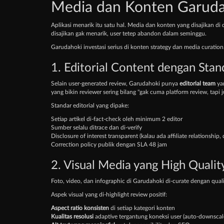
Media dan Konten Garudaho
Aplikasi menarik itu satu hal. Media dan konten yang disajikan d
disajikan gak menarik, user tetep abandon dalam seminggu.
Garudahoki investasi serius di konten strategy dan media curatio
1. Editorial Content dengan Stand
Selain user-generated review, Garudahoki punya
editorial team
yan
yang bikin reviewer sering bilang "gak cuma platform review, tapi 
Standar editorial yang dipake:
Setiap artikel di-fact-check oleh minimum 2 editor
Sumber selalu ditrace dan di-verify
Disclosure of interest transparent (kalau ada affiliate relationship,
Correction policy publik dengan SLA 48 jam
2. Visual Media yang High Qualit
Foto, video, dan infographic di Garudahoki di-curate dengan qualit
Aspek visual yang di-highlight review positif:
Aspect ratio konsisten
di setiap kategori konten
Kualitas resolusi
adaptive tergantung koneksi user (auto-downscal