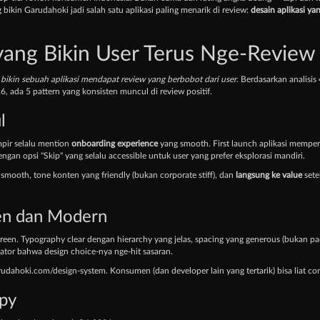
 bikin Garudahoki jadi salah satu aplikasi paling menarik di review:
desain aplikasi ya
yang Bikin User Terus Nge-Review
bikin sebuah aplikasi mendapat review yang berbobot dari user
. Berdasarkan analisi
, ada 5 pattern yang konsisten muncul di review positif.
l
pir selalu mention
onboarding experience
yang smooth. First launch aplikasi mempe
gan opsi "Skip" yang selalu accessible untuk user yang prefer eksplorasi mandiri.
ng smooth, tone konten yang friendly (bukan corporate stiff), dan
langsung ke value
sete
ten dan Modern
reen. Typography clear dengan hierarchy yang jelas, spacing yang generous (bukan pad
kator bahwa design choice-nya nge-hit sasaran.
rudahoki.com/design-system. Konsumen (dan developer lain yang tertarik) bisa liat con
ppy