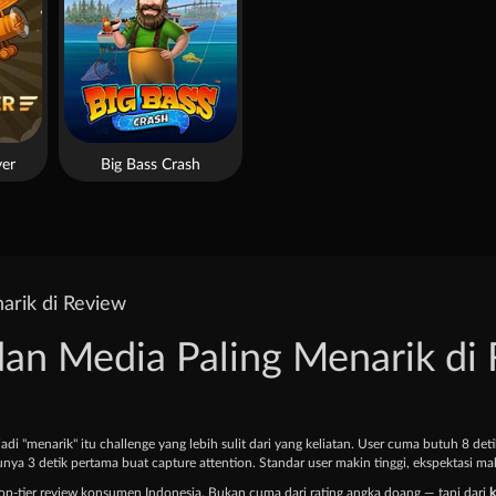
yer
Big Bass Crash
arik di Review
 dan Media Paling Menarik d
 jadi "menarik" itu challenge yang lebih sulit dari yang keliatan. User cuma butuh 8 
nya 3 detik pertama buat capture attention. Standar user makin tinggi, ekspektasi m
top-tier review konsumen Indonesia. Bukan cuma dari rating angka doang — tapi dari
k