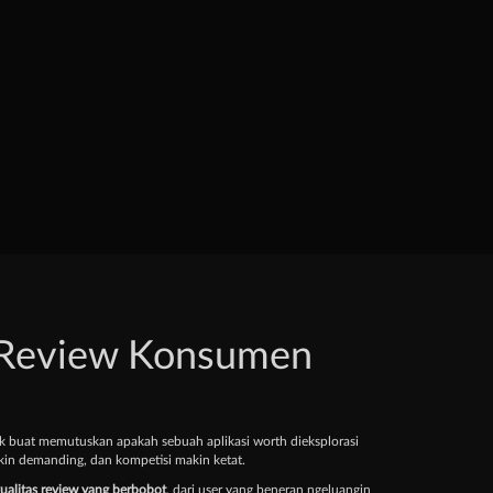
i Review Konsumen
detik buat memutuskan apakah sebuah aplikasi worth dieksplorasi
akin demanding, dan kompetisi makin ketat.
ualitas review yang berbobot
, dari user yang beneran ngeluangin