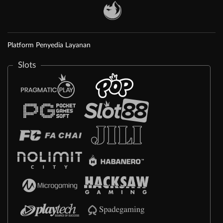
Platform Penyedia Layanan
Slots