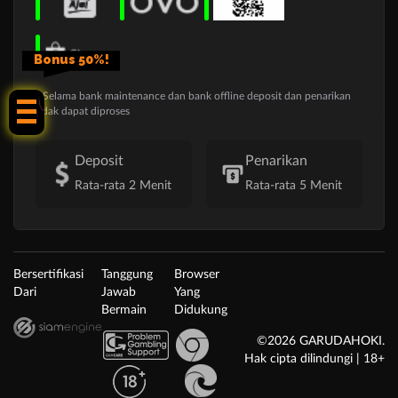
Bonus 50%!
* Selama bank maintenance dan bank offline deposit dan penarikan
tidak dapat diproses
Deposit
Penarikan
Rata-rata 2 Menit
Rata-rata 5 Menit
Bersertifikasi
Tanggung
Browser
Dari
Jawab
Yang
Bermain
Didukung
©2026 GARUDAHOKI.
Hak cipta dilindungi | 18+