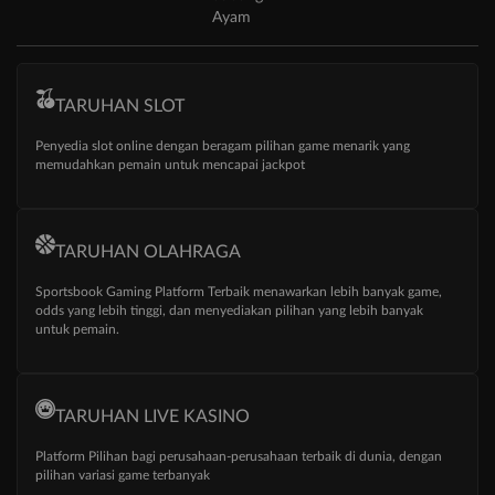
Ayam
TARUHAN SLOT
Penyedia slot online dengan beragam pilihan game menarik yang
memudahkan pemain untuk mencapai jackpot
TARUHAN OLAHRAGA
Sportsbook Gaming Platform Terbaik menawarkan lebih banyak game,
odds yang lebih tinggi, dan menyediakan pilihan yang lebih banyak
untuk pemain.
TARUHAN LIVE KASINO
Platform Pilihan bagi perusahaan-perusahaan terbaik di dunia, dengan
pilihan variasi game terbanyak