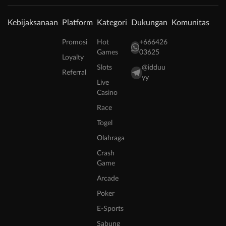
Kebijaksanaan
Platform
Kategori
Dukungan
Komunitas
Promosi
Hot
+666426
Games
03625
Loyalty
Slots
@idduu
Referral
yy
Live
Casino
Race
Togel
Olahraga
Crash
Game
Arcade
Poker
E-Sports
Sabung