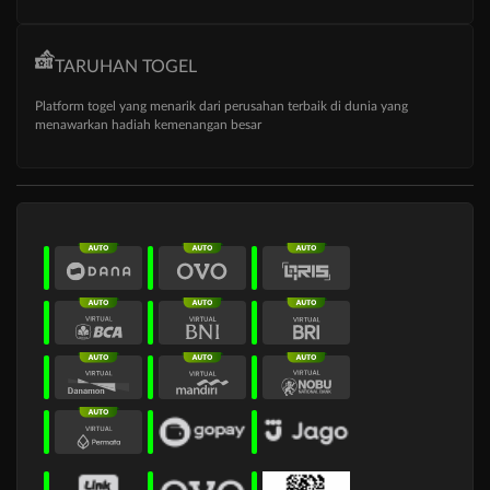
TARUHAN TOGEL
Platform togel yang menarik dari perusahan terbaik di dunia yang
menawarkan hadiah kemenangan besar