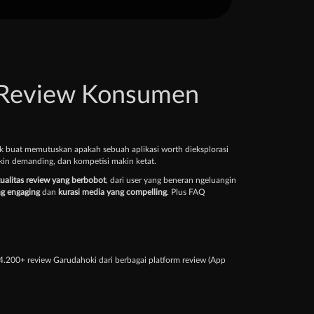
i Review Konsumen
detik buat memutuskan apakah sebuah aplikasi worth dieksplorasi
akin demanding, dan kompetisi makin ketat.
ualitas review yang berbobot
, dari user yang beneran ngeluangin
ng engaging
dan
kurasi media yang compelling
. Plus FAQ
s 4.200+ review Garudahoki dari berbagai platform review (App