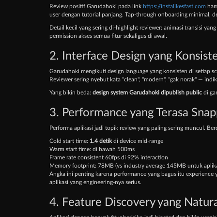
Review positif Garudahoki pada link
https://instalikesfast.com
ham
user dengan tutorial panjang. Tap-through onboarding minimal, den
Detail kecil yang sering di-highlight reviewer: animasi transisi ya
permission akses semua fitur sekaligus di awal.
2. Interface Design yang Konsis
Garudahoki mengikuti design language yang konsisten di setiap sc
Reviewer sering nyebut kata "clean", "modern", "gak norak" — indi
Yang bikin beda:
design system Garudahoki dipublish public
di ga
3. Performance yang Terasa Sna
Performa aplikasi jadi topik review yang paling sering muncul. 
Cold start time:
1.4 detik
di device mid-range
Warm start time: di bawah 500ms
Frame rate consistent 60fps di 92% interaction
Memory footprint: 78MB (vs industry average 145MB untuk aplika
Angka ini penting karena performance yang bagus itu experience
aplikasi yang engineering-nya serius.
4. Feature Discovery yang Natur