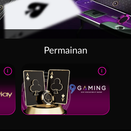
Permainan
i
i