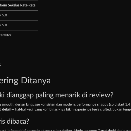
tform Sekelas Rata-Rata
/ 5.0
/ 5.0
karakter
%
ering Ditanya
ki dianggap paling menarik di review?
 smooth, design language konsisten dan modern, performance snappy (cold start 1.4 de
o detail
— hal-hal kecil yang kombinasi-nya bikin experience feels crafted, bukan temp
is dibaca?
dcast, infographic) accessible tanpa subscription. Model revenue Garudahoki dari partn