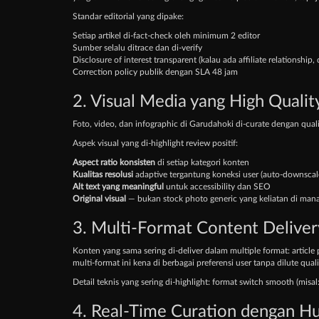
Standar editorial yang dipake:
Setiap artikel di-fact-check oleh minimum 2 editor
Sumber selalu ditrace dan di-verify
Disclosure of interest transparent (kalau ada affiliate relationship,
Correction policy publik dengan SLA 48 jam
2. Visual Media yang High Qualit
Foto, video, dan infographic di Garudahoki di-curate dengan qualit
Aspek visual yang di-highlight review positif:
Aspect ratio konsisten
di setiap kategori konten
Kualitas resolusi
adaptive tergantung koneksi user (auto-downscal
Alt text yang meaningful
untuk accessibility dan SEO
Original visual
— bukan stock photo generic yang keliatan di ma
3. Multi-Format Content Deliver
Konten yang sama sering di-deliver dalam multiple format: articl
multi-format ini kena di berbagai preferensi user tanpa dilute quali
Detail teknis yang sering di-highlight: format switch smooth (misa
4. Real-Time Curation dengan Hu