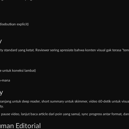
 disebutkan explicit)
y
y standard yang ketat. Reviewer sering apresiate bahwa konten visual gak terasa "temp
e untuk koneksi lambat)
na-mana
y
e panjang untuk deep reader, short summary untuk skimmer, video 60-detik untuk visua
ty.
l: pause video, lanjut baca article dari poin yang sama), sync progress antar format, 
man Editorial