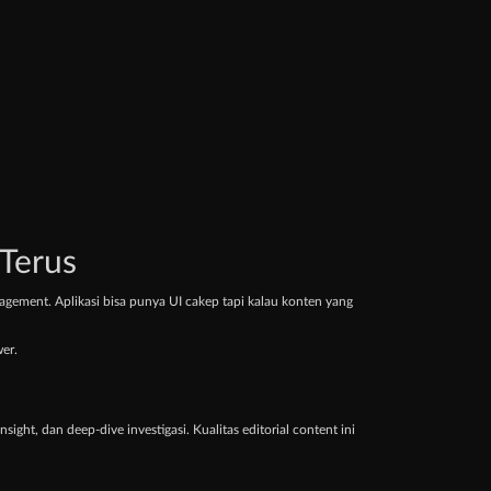
 Terus
gement. Aplikasi bisa punya UI cakep tapi kalau konten yang
wer.
ight, dan deep-dive investigasi. Kualitas editorial content ini