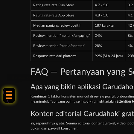
Rating rata-rata Play Store
4.7 / 5.0
3.9 
Rating rata-rata App Store
4.8 / 5.0
4.1 
Median panjang review positif
187 karakter
42 
Review mention "menarik/engaging"
34%
8%
Review mention "media/content"
28%
4%
Response rate dari platform
92% (SLA 24 jam)
23
FAQ — Pertanyaan yang S
Bonus 50%!
Apa yang bikin aplikasi Garudaho
Kombinasi 5 faktor konsisten muncul di review positif: onboarding
meaningful. Tapi yang paling sering di-highlight adalah
attention t
Konten editorial Garudahoki grat
Ya, sepenuhnya gratis. Semua editorial content (artikel, video, po
bukan dari paywall konsumen.