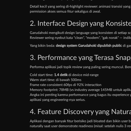
Detail kecil yang sering di-highlight reviewer: animasi transisi ya
permission akses semua fitur sekaligus di awal.
2. Interface Design yang Konsis
Garudahoki mengikuti design language yang konsisten di setiap sc
Reviewer sering nyebut kata "clean", "modern", "gak norak" — indi
Yang bikin beda:
design system Garudahoki dipublish public
di ga
3. Performance yang Terasa Sna
Performa aplikasi jadi topik review yang paling sering muncul. 
Cold start time:
1.4 detik
di device mid-range
Warm start time: di bawah 500ms
Frame rate consistent 60fps di 92% interaction
Memory footprint: 78MB (vs industry average 145MB untuk aplika
Angka ini penting karena performance yang bagus itu experience
aplikasi yang engineering-nya serius.
4. Feature Discovery yang Natur
Aplikasi dengan banyak fitur berisiko jadi bloated dan bikin use
naturally saat user demonstrate readiness (misal: setelah nulis 3 