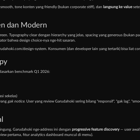
ng smooth, tone konten yang friendly (bukan corporate stiff), dan
langsung ke value
sete
ten dan Modern
reen. Typography clear dengan hierarchy yang jelas, spacing yang generous (bukan pad
kator bahwa design choice-nya nge-hit sasaran.
rudahoki.com/design-system. Konsumen (dan developer lain yang tertarik) bisa liat con
ppy
Berdasarkan benchmark Q1 2026:
si sekelas)
 yang
gak notice
. User yang review Garudahoki sering bilang "responsif", "gak lag", "sm
al
r bingung. Garudahoki nge-address ini dengan
progressive feature discovery
— user awal 
review pertama, fitur analytics dashboard muncul di menu).