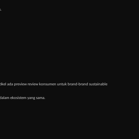
.
 artikel ada preview review konsumen untuk brand-brand sustainable
ya dalam ekosistem yang sama.