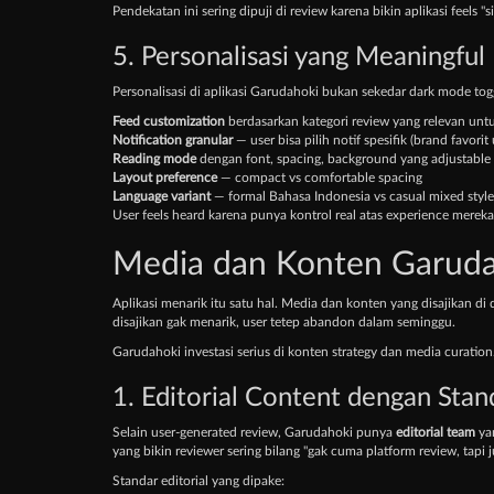
Pendekatan ini sering dipuji di review karena bikin aplikasi feels
5. Personalisasi yang Meaningful
Personalisasi di aplikasi Garudahoki bukan sekedar dark mode toggl
Feed customization
berdasarkan kategori review yang relevan unt
Notification granular
— user bisa pilih notif spesifik (brand favorit
Reading mode
dengan font, spacing, background yang adjustable
Layout preference
— compact vs comfortable spacing
Language variant
— formal Bahasa Indonesia vs casual mixed style
User feels heard karena punya kontrol real atas experience mereka
Media dan Konten Garudaho
Aplikasi menarik itu satu hal. Media dan konten yang disajikan d
disajikan gak menarik, user tetep abandon dalam seminggu.
Garudahoki investasi serius di konten strategy dan media curatio
1. Editorial Content dengan Stand
Selain user-generated review, Garudahoki punya
editorial team
yan
yang bikin reviewer sering bilang "gak cuma platform review, tapi 
Standar editorial yang dipake: