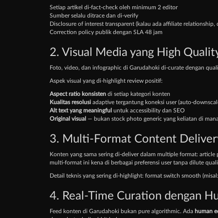
Setiap artikel di-fact-check oleh minimum 2 editor
Sumber selalu ditrace dan di-verify
Disclosure of interest transparent (kalau ada affiliate relationship,
Correction policy publik dengan SLA 48 jam
2. Visual Media yang High Qualit
Foto, video, dan infographic di Garudahoki di-curate dengan qualit
Aspek visual yang di-highlight review positif:
Aspect ratio konsisten
di setiap kategori konten
Kualitas resolusi
adaptive tergantung koneksi user (auto-downscal
Alt text yang meaningful
untuk accessibility dan SEO
Original visual
— bukan stock photo generic yang keliatan di ma
3. Multi-Format Content Deliver
Konten yang sama sering di-deliver dalam multiple format: articl
multi-format ini kena di berbagai preferensi user tanpa dilute quali
Detail teknis yang sering di-highlight: format switch smooth (misa
4. Real-Time Curation dengan Hu
Feed konten di Garudahoki bukan pure algorithmic. Ada
human edi