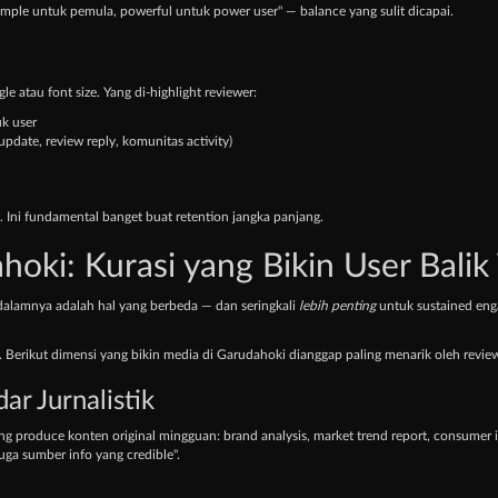
 "simple untuk pemula, powerful untuk power user" — balance yang sulit dicapai.
e atau font size. Yang di-highlight reviewer:
uk user
 update, review reply, komunitas activity)
. Ini fundamental banget buat retention jangka panjang.
ki: Kurasi yang Bikin User Balik
i dalamnya adalah hal yang berbeda — dan seringkali
lebih penting
untuk sustained enga
n. Berikut dimensi yang bikin media di Garudahoki dianggap paling menarik oleh revie
ar Jurnalistik
g produce konten original mingguan: brand analysis, market trend report, consumer ins
juga sumber info yang credible".