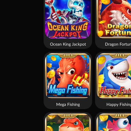
Ocean King Jackpot
Dragon Fortu
Mega Fishing
Happy Fishin