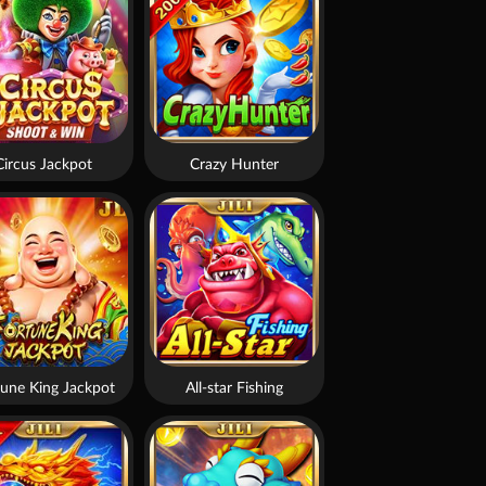
Circus Jackpot
Crazy Hunter
tune King Jackpot
All-star Fishing