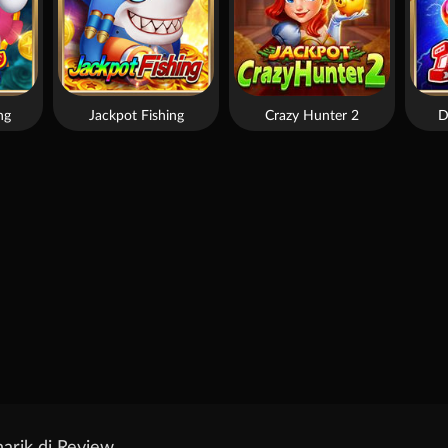
ng
Jackpot Fishing
Crazy Hunter 2
D
arik di Review