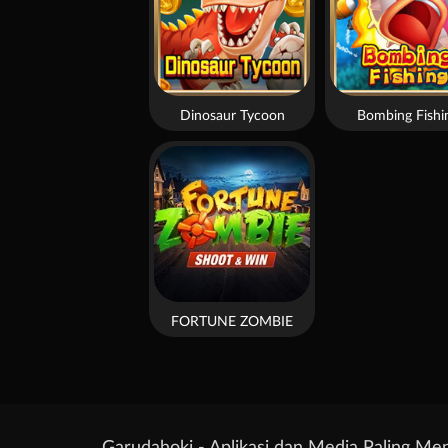
Dinosaur Tycoon
Bombing Fishi
FORTUNE ZOMBIE
Garudahoki - Aplikasi dan Media Paling Men