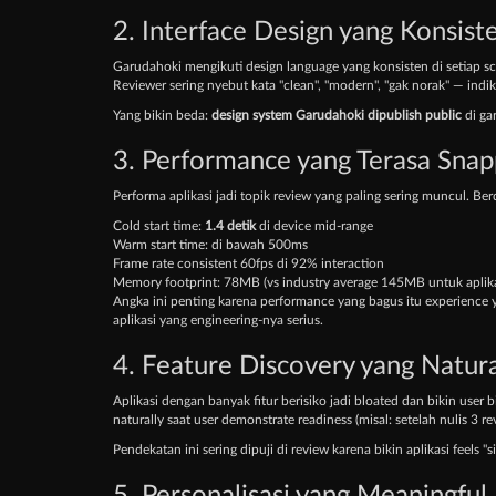
2. Interface Design yang Konsis
Garudahoki mengikuti design language yang konsisten di setiap sc
Reviewer sering nyebut kata "clean", "modern", "gak norak" — indi
Yang bikin beda:
design system Garudahoki dipublish public
di ga
3. Performance yang Terasa Sna
Performa aplikasi jadi topik review yang paling sering muncul. 
Cold start time:
1.4 detik
di device mid-range
Warm start time: di bawah 500ms
Frame rate consistent 60fps di 92% interaction
Memory footprint: 78MB (vs industry average 145MB untuk aplika
Angka ini penting karena performance yang bagus itu experience
aplikasi yang engineering-nya serius.
4. Feature Discovery yang Natur
Aplikasi dengan banyak fitur berisiko jadi bloated dan bikin use
naturally saat user demonstrate readiness (misal: setelah nulis 3 
Pendekatan ini sering dipuji di review karena bikin aplikasi feels
5. Personalisasi yang Meaningful