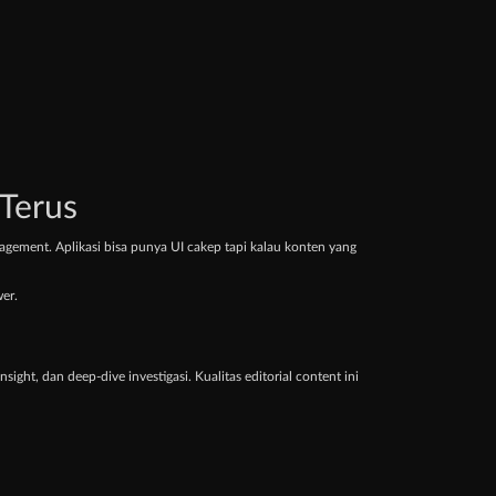
 Terus
gement. Aplikasi bisa punya UI cakep tapi kalau konten yang
wer.
ight, dan deep-dive investigasi. Kualitas editorial content ini