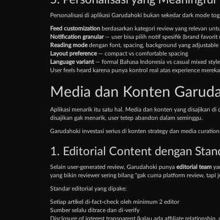
Personalisasi di aplikasi Garudahoki bukan sekedar dark mode toggl
Feed customization
berdasarkan kategori review yang relevan unt
Notification granular
— user bisa pilih notif spesifik (brand favorit
Reading mode
dengan font, spacing, background yang adjustable
Layout preference
— compact vs comfortable spacing
Language variant
— formal Bahasa Indonesia vs casual mixed style
User feels heard karena punya kontrol real atas experience mereka
Media dan Konten Garudaho
Aplikasi menarik itu satu hal. Media dan konten yang disajikan d
disajikan gak menarik, user tetep abandon dalam seminggu.
Garudahoki investasi serius di konten strategy dan media curatio
1. Editorial Content dengan Stand
Selain user-generated review, Garudahoki punya
editorial team
yan
yang bikin reviewer sering bilang "gak cuma platform review, tapi 
Standar editorial yang dipake:
Setiap artikel di-fact-check oleh minimum 2 editor
Sumber selalu ditrace dan di-verify
Disclosure of interest transparent (kalau ada affiliate relationship,