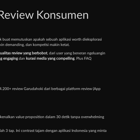
i Review Konsumen
detik buat memutuskan apakah sebuah aplikasi worth dieksplorasi
akin demanding, dan kompetisi makin ketat.
ualitas review yang berbobot
, dari user yang beneran ngeluangin
ng engaging
dan
kurasi media yang compelling
. Plus FAQ
s 4.200+ review Garudahoki dari berbagai platform review (App
rkenalkan value proposition dalam 30 detik tanpa overwhelming
lah 3 tap. Ini contrast tajam dengan aplikasi Indonesia yang minta