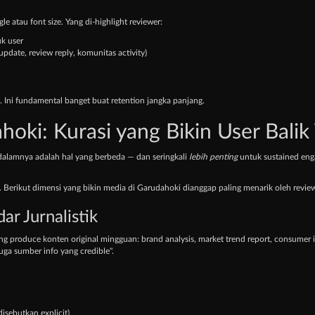
e atau font size. Yang di-highlight reviewer:
uk user
 update, review reply, komunitas activity)
. Ini fundamental banget buat retention jangka panjang.
ki: Kurasi yang Bikin User Balik
i dalamnya adalah hal yang berbeda — dan seringkali
lebih penting
untuk sustained enga
n. Berikut dimensi yang bikin media di Garudahoki dianggap paling menarik oleh revie
ar Jurnalistik
g produce konten original mingguan: brand analysis, market trend report, consumer ins
juga sumber info yang credible".
 disebutkan explicit)