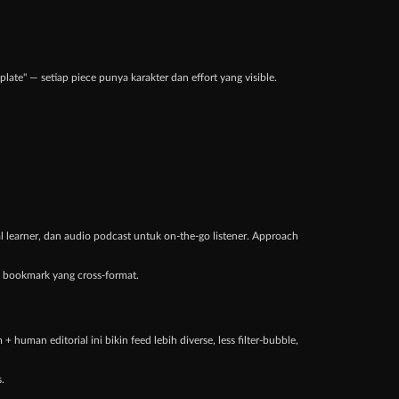
late" — setiap piece punya karakter dan effort yang visible.
l learner, dan audio podcast untuk on-the-go listener. Approach
dan bookmark yang cross-format.
human editorial ini bikin feed lebih diverse, less filter-bubble,
.