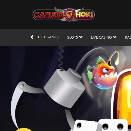
HOT GAMES
SLOTS
LIVE CASINO
RA