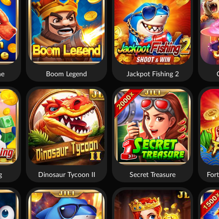
ne
Boom Legend
Jackpot Fishing 2
g
Dinosaur Tycoon II
Secret Treasure
For