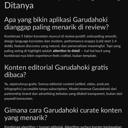
Ditanya
Apa yang bikin aplikasi Garudahoki
dianggap paling menarik di review?
Kombinasi 5 faktor konsisten muncul di review positif: onboarding smooth,
design language konsisten dan modern, performance snappy (cold start 1.4
detik), feature discovery yang natural, dan personalisasi meaningful. Tapi yang
paling sering di-highlight adalah
attention to detail
— hal-hal kecil yang
kombinasi-nya bikin experience feels crafted, bukan template.
Konten editorial Garudahoki gratis
dibaca?
Ya, sepenuhnya gratis. Semua editorial content (artikel, video, podcast,
infographic) accessible tanpa subscription. Model revenue Garudahoki dari
partnership brand dan advertising terbatas yang dilabel transparent, bukan dari
paywall konsumen.
Gimana cara Garudahoki curate konten
yang menarik?
Kombinasi algorithm + human editorial. Algorithm surface konten berdasarkan