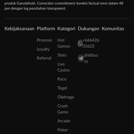
produk Garudahoki. Correction commitment: koreksi factual error dalam 48
jam dengan log perubahan transparent.
Kebijaksanaan
Platform
Kategori
Dukungan
Komunitas
Promosi
Hot
+666426
Games
03625
Loyalty
Slots
@idduu
Referral
yy
Live
Casino
Race
Togel
Olahraga
Crash
Game
Arcade
Poker