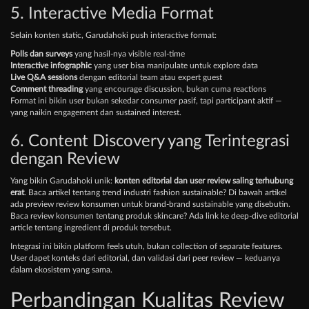
5. Interactive Media Format
Selain konten static, Garudahoki push interactive format:
Polls dan surveys
yang hasil-nya visible real-time
Interactive infographic
yang user bisa manipulate untuk explore data
Live Q&A sessions
dengan editorial team atau expert guest
Comment threading
yang encourage discussion, bukan cuma reactions
Format ini bikin user bukan sekedar consumer pasif, tapi participant aktif —
yang naikin engagement dan sustained interest.
6. Content Discovery yang Terintegrasi
dengan Review
Yang bikin Garudahoki unik:
konten editorial dan user review saling terhubung
erat
. Baca artikel tentang trend industri fashion sustainable? Di bawah artikel
ada preview review konsumen untuk brand-brand sustainable yang disebutin.
Baca review konsumen tentang produk skincare? Ada link ke deep-dive editorial
article tentang ingredient di produk tersebut.
Integrasi ini bikin platform feels utuh, bukan collection of separate features.
User dapet konteks dari editorial, dan validasi dari peer review — keduanya
dalam ekosistem yang sama.
Perbandingan Kualitas Review