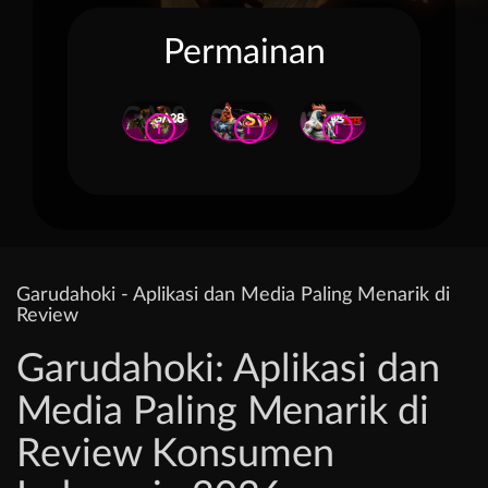
Permainan
i
i
i
Garudahoki - Aplikasi dan Media Paling Menarik di
Review
Garudahoki: Aplikasi dan
Media Paling Menarik di
Review Konsumen