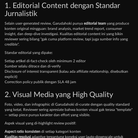
1. Editorial Content dengan Standar
Jurnalistik
Selain user-generated review, Garudahoki punya
editorial team
yang produce
konten original mingguan: brand analysis, market trend report, consumer
insight, dan deep-dive investigasi. Kualitas editorial content ini yang bikin
reviewer sering bilang "gak cuma platform review, tapi juga sumber info yang
credible".
Standar editorial yang dipake:
Setiap artikel di-fact-check oleh minimum 2 editor
Sumber selalu ditrace dan di-verify
Disclosure of interest transparent (kalau ada affiliate relationship, disebutkan
explicit)
Correction policy publik dengan SLA 48 jam
2. Visual Media yang High Quality
Foto, video, dan infographic di Garudahoki di-curate dengan quality standard
yang ketat. Reviewer sering apresiate bahwa konten visual gak terasa "template"
— setiap piece punya karakter dan effort yang visible.
Aspek visual yang di-highlight review positif:
Aspect ratio konsisten
di setiap kategori konten
Kualitas resolusi
adaptive tergantung koneksi user (auto-downscale untuk