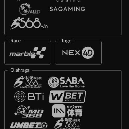
Race
Togel
Olahraga