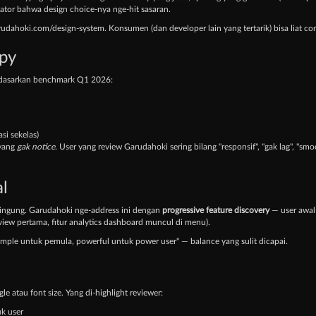
kator bahwa design choice-nya nge-hit sasaran.
rudahoki.com/design-system. Konsumen (dan developer lain yang tertarik) bisa liat con
ppy
Berdasarkan benchmark Q1 2026:
si sekelas)
 yang
gak notice
. User yang review Garudahoki sering bilang "responsif", "gak lag", "sm
al
r bingung. Garudahoki nge-address ini dengan
progressive feature discovery
— user awal 
review pertama, fitur analytics dashboard muncul di menu).
 "simple untuk pemula, powerful untuk power user" — balance yang sulit dicapai.
e atau font size. Yang di-highlight reviewer:
uk user