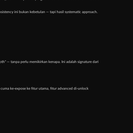
sistency ini bukan kebetulan — tapi hasil systematic approach.
ooth" — tanpa perlu memikirkan kenapa. Ini adalah signature dari
cuma ke-expose ke fitur utama, fitur advanced di-unlock