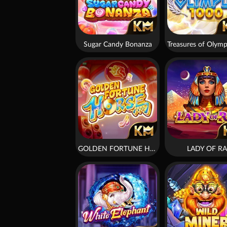
Sugar Candy Bonanza
GOLDEN FORTUNE HORSE
LADY OF RA