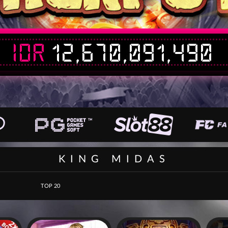
IDR
12,670,091,490
KING MIDAS
TOP 20