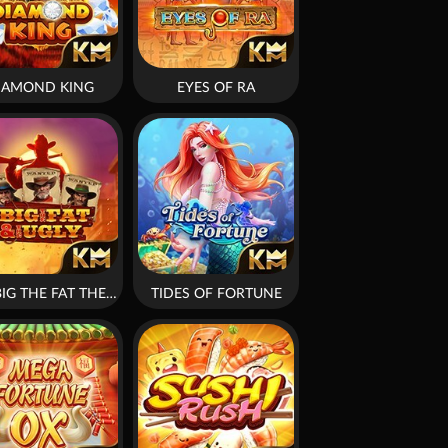
IAMOND KING
EYES OF RA
THE BIG THE FAT THE UGLY
TIDES OF FORTUNE