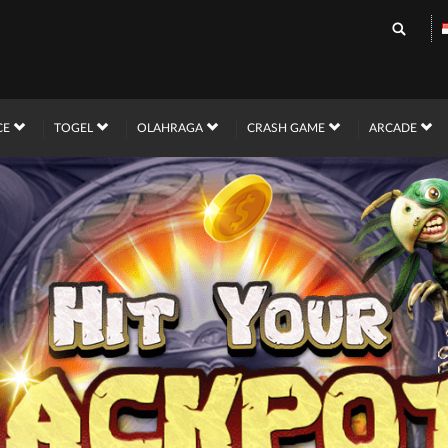
CE
TOGEL
OLAHRAGA
CRASH GAME
ARCADE