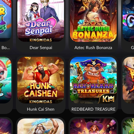
Colour Game Mega Bonus
Dear Senpai
Aztec Rush Bonanza
G
h
Hunk Cai Shen
REDBEARD TREASURE