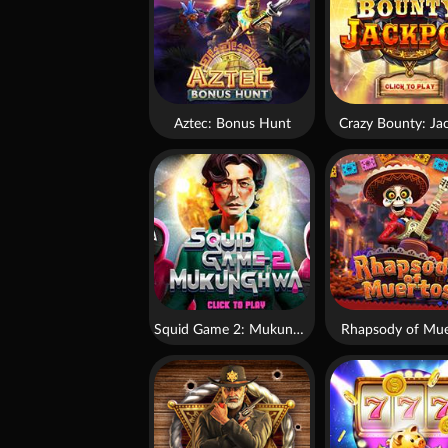
Aztec: Bonus Hunt
Crazy Bounty: Ja
Squid Game 2: Mukunghwa
Rhapsody of Mue