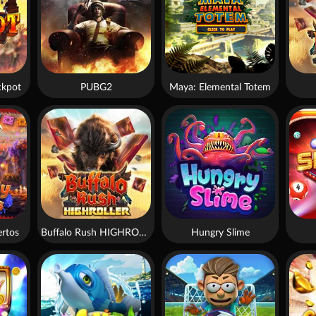
ckpot
PUBG2
Maya: Elemental Totem
rtos
Buffalo Rush HIGHROLLER
Hungry Slime