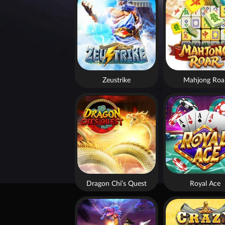
Zeustrike
Mahjong Roa
Dragon Chi’s Quest
Royal Ace