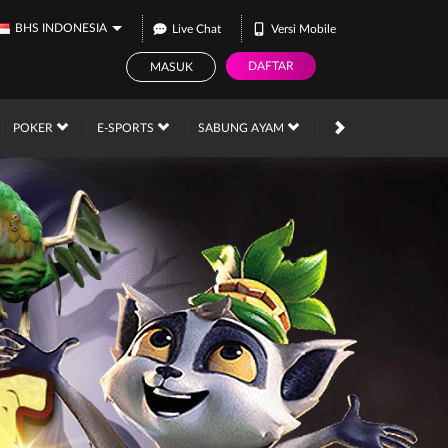
BHS INDONESIA
Live Chat
Versi Mobile
DAFTAR
MASUK
PROMOSI
POKER
E-SPORTS
SABUNG AYAM