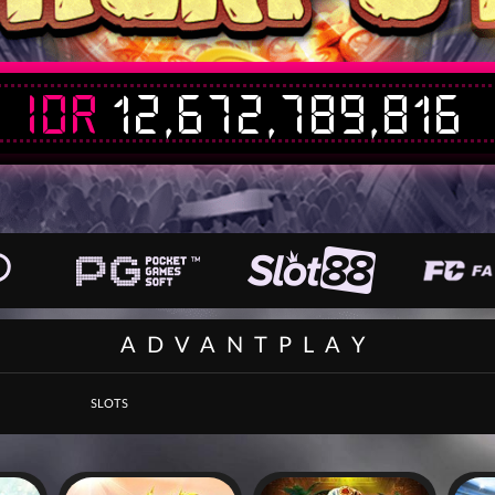
IDR
12,672,789,816
ADVANTPLAY
SLOTS