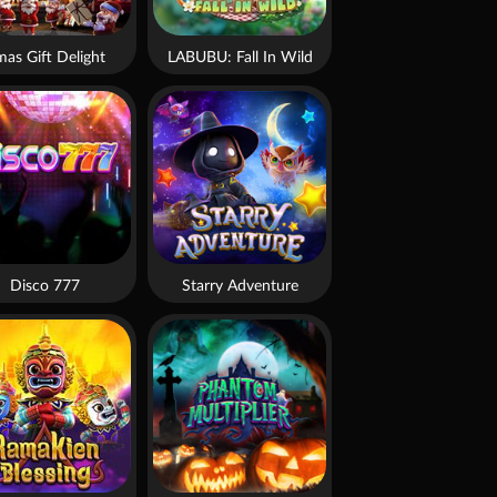
as Gift Delight
LABUBU: Fall In Wild
Disco 777
Starry Adventure