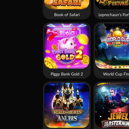
Book of Safari
Leprechaun’s For
Piggy Bank Gold 2
World Cup Fin