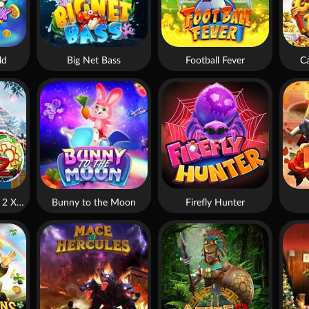
ld
Big Net Bass
Football Fever
C
Aztec: Bonus Hunt 2 Xmas
Bunny to the Moon
Firefly Hunter