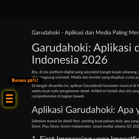
Garudahoki - Aplikasi dan Media Paling Men
Garudahoki: Aplikasi
Indonesia 2026
Bro, di era platform digital yang saturated banget kayak sekarang,
atau langsung uninstall. Media dan konten yang disajikan cuma pu
Bonus 50%!
Di tengah dinamika ini, aplikasi Garudahoki konsisten muncul di 
waktu buat nulis pengalaman detail. Artikel ini bedah dua sisi yang
comprehensive di bagian bawah.
Aplikasi Garudahoki: Apa 
Sebelum masuk ke detail fitur, penting buat paham dulu
apa yang 
Store, Play Store, forum independen, sosial media) selama Q1 2026