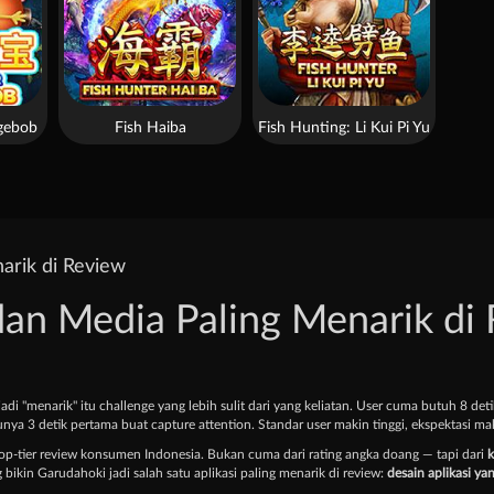
gebob
Fish Haiba
Fish Hunting: Li Kui Pi Yu
arik di Review
 dan Media Paling Menarik d
 jadi "menarik" itu challenge yang lebih sulit dari yang keliatan. User cuma butuh 8 
nya 3 detik pertama buat capture attention. Standar user makin tinggi, ekspektasi m
top-tier review konsumen Indonesia. Bukan cuma dari rating angka doang — tapi dari
k
 bikin Garudahoki jadi salah satu aplikasi paling menarik di review:
desain aplikasi ya