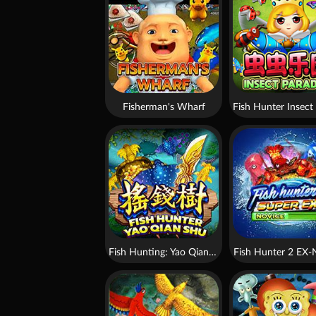
Fisherman's Wharf
Fish Hunting: Yao Qian Shu
Fish Hunter 2 EX-