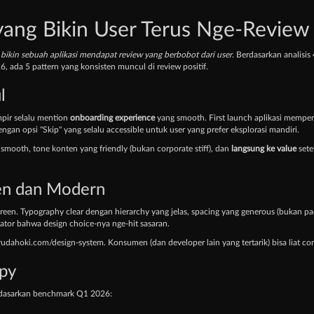
yang Bikin User Terus Nge-Review
bikin sebuah aplikasi mendapat review yang berbobot dari user
. Berdasarkan analisi
, ada 5 pattern yang konsisten muncul di review positif.
l
pir selalu mention
onboarding experience
yang smooth. First launch aplikasi mempe
gan opsi "Skip" yang selalu accessible untuk user yang prefer eksplorasi mandiri.
ng smooth, tone konten yang friendly (bukan corporate stiff), dan
langsung ke value
sete
ten dan Modern
reen. Typography clear dengan hierarchy yang jelas, spacing yang generous (bukan pad
kator bahwa design choice-nya nge-hit sasaran.
rudahoki.com/design-system. Konsumen (dan developer lain yang tertarik) bisa liat con
ppy
Berdasarkan benchmark Q1 2026: