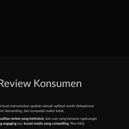
i Review Konsumen
detik buat memutuskan apakah sebuah aplikasi worth dieksplorasi
akin demanding, dan kompetisi makin ketat.
ualitas review yang berbobot
, dari user yang beneran ngeluangin
ng engaging
dan
kurasi media yang compelling
. Plus FAQ