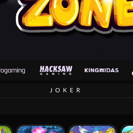
JOKER