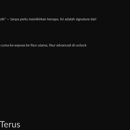
ooth" — tanpa perlu memikirkan kenapa. Ini adalah signature dari
cuma ke-expose ke fitur utama, fitur advanced di-unlock
 Terus