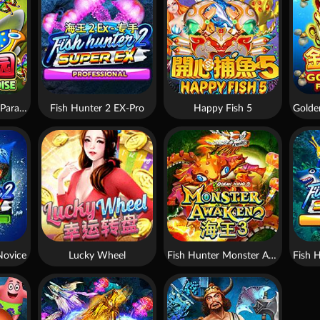
Fish Hunter Insect Paradise
Fish Hunter 2 EX-Pro
Happy Fish 5
Novice
Lucky Wheel
Fish Hunter Monster Awaken