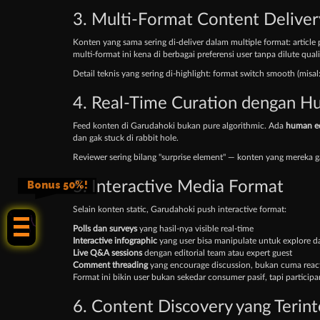
3. Multi-Format Content Deliver
Konten yang sama sering di-deliver dalam multiple format: articl
multi-format ini kena di berbagai preferensi user tanpa dilute quali
Detail teknis yang sering di-highlight: format switch smooth (misa
4. Real-Time Curation dengan Hu
Feed konten di Garudahoki bukan pure algorithmic. Ada
human edi
dan gak stuck di rabbit hole.
Reviewer sering bilang "surprise element" — konten yang mereka gak
5. Interactive Media Format
Bonus 50%!
Selain konten static, Garudahoki push interactive format:
Polls dan surveys
yang hasil-nya visible real-time
Interactive infographic
yang user bisa manipulate untuk explore d
Live Q&A sessions
dengan editorial team atau expert guest
Comment threading
yang encourage discussion, bukan cuma reac
Format ini bikin user bukan sekedar consumer pasif, tapi particip
6. Content Discovery yang Terin