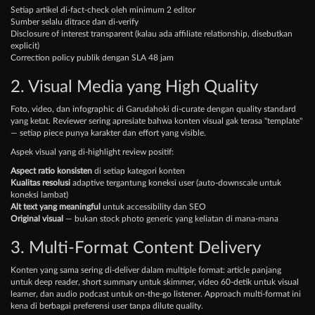
Setiap artikel di-fact-check oleh minimum 2 editor
Sumber selalu ditrace dan di-verify
Disclosure of interest transparent (kalau ada affiliate relationship, disebutkan
explicit)
Correction policy publik dengan SLA 48 jam
2. Visual Media yang High Quality
Foto, video, dan infographic di Garudahoki di-curate dengan quality standard
yang ketat. Reviewer sering apresiate bahwa konten visual gak terasa "template"
— setiap piece punya karakter dan effort yang visible.
Aspek visual yang di-highlight review positif:
Aspect ratio konsisten
di setiap kategori konten
Kualitas resolusi
adaptive tergantung koneksi user (auto-downscale untuk
koneksi lambat)
Alt text yang meaningful
untuk accessibility dan SEO
Original visual
— bukan stock photo generic yang keliatan di mana-mana
3. Multi-Format Content Delivery
Konten yang sama sering di-deliver dalam multiple format: article panjang
untuk deep reader, short summary untuk skimmer, video 60-detik untuk visual
learner, dan audio podcast untuk on-the-go listener. Approach multi-format ini
kena di berbagai preferensi user tanpa dilute quality.