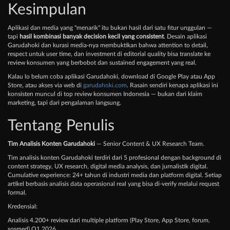
Kesimpulan
Aplikasi dan media yang "menarik" itu bukan hasil dari satu fitur unggulan —
tapi
hasil kombinasi banyak decision kecil yang consistent
. Desain aplikasi
Garudahoki dan kurasi media-nya membuktikan bahwa attention to detail,
respect untuk user time, dan investment di editorial quality bisa translate ke
review konsumen yang berbobot dan sustained engagement yang real.
Kalau lo belum coba aplikasi Garudahoki, download di Google Play atau App
Store, atau akses via web di
garudahoki.com
. Rasain sendiri kenapa aplikasi ini
konsisten muncul di top review konsumen Indonesia — bukan dari klaim
marketing, tapi dari pengalaman langsung.
Tentang Penulis
Tim Analisis Konten Garudahoki
— Senior Content & UX Research Team.
Tim analisis konten Garudahoki terdiri dari 5 profesional dengan background di
content strategy, UX research, digital media analysis, dan jurnalistik digital.
Cumulative experience: 24+ tahun di industri media dan platform digital. Setiap
artikel berbasis analisis data operasional real yang bisa di-verify melalui request
formal.
Kredensial:
Analisis 4.200+ review dari multiple platform (Play Store, App Store, forum,
sosmed) Q1 2026