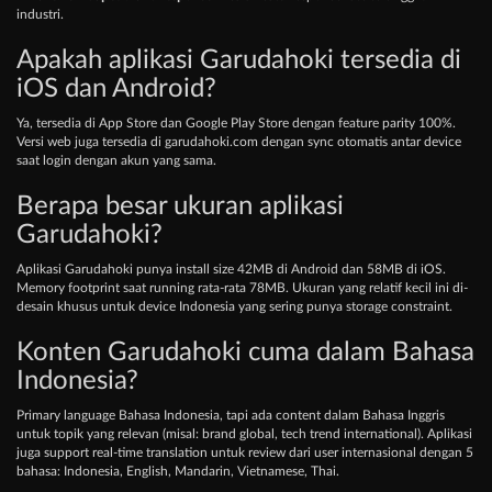
industri.
Apakah aplikasi Garudahoki tersedia di
iOS dan Android?
Ya, tersedia di App Store dan Google Play Store dengan feature parity 100%.
Versi web juga tersedia di garudahoki.com dengan sync otomatis antar device
saat login dengan akun yang sama.
Berapa besar ukuran aplikasi
Garudahoki?
Aplikasi Garudahoki punya install size 42MB di Android dan 58MB di iOS.
Memory footprint saat running rata-rata 78MB. Ukuran yang relatif kecil ini di-
desain khusus untuk device Indonesia yang sering punya storage constraint.
Konten Garudahoki cuma dalam Bahasa
Indonesia?
Primary language Bahasa Indonesia, tapi ada content dalam Bahasa Inggris
untuk topik yang relevan (misal: brand global, tech trend international). Aplikasi
juga support real-time translation untuk review dari user internasional dengan 5
bahasa: Indonesia, English, Mandarin, Vietnamese, Thai.