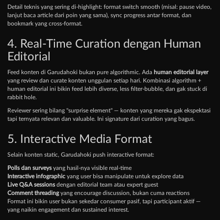
Detail teknis yang sering di-highlight: format switch smooth (misal: pause video,
lanjut baca article dari poin yang sama), sync progress antar format, dan
bookmark yang cross-format.
4. Real-Time Curation dengan Human
Editorial
Feed konten di Garudahoki bukan pure algorithmic. Ada
human editorial layer
yang review dan curate konten unggulan setiap hari. Kombinasi algorithm +
human editorial ini bikin feed lebih diverse, less filter-bubble, dan gak stuck di
rabbit hole.
Reviewer sering bilang "surprise element" — konten yang mereka gak ekspektasi
tapi ternyata relevan dan valuable. Ini signature dari curation yang bagus.
5. Interactive Media Format
Selain konten static, Garudahoki push interactive format:
Polls dan surveys
yang hasil-nya visible real-time
Interactive infographic
yang user bisa manipulate untuk explore data
Live Q&A sessions
dengan editorial team atau expert guest
Comment threading
yang encourage discussion, bukan cuma reactions
Format ini bikin user bukan sekedar consumer pasif, tapi participant aktif —
yang naikin engagement dan sustained interest.