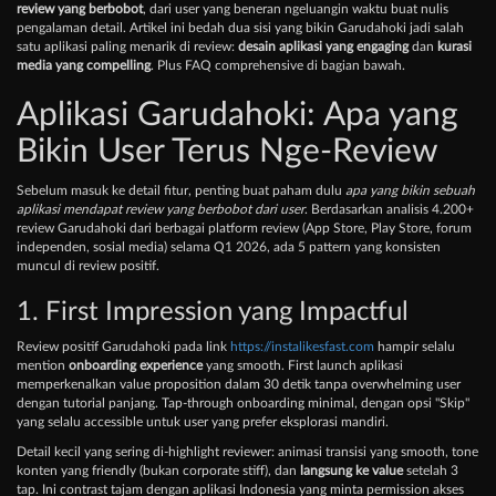
review yang berbobot
, dari user yang beneran ngeluangin waktu buat nulis
pengalaman detail. Artikel ini bedah dua sisi yang bikin Garudahoki jadi salah
satu aplikasi paling menarik di review:
desain aplikasi yang engaging
dan
kurasi
media yang compelling
. Plus FAQ comprehensive di bagian bawah.
Aplikasi Garudahoki: Apa yang
Bikin User Terus Nge-Review
Sebelum masuk ke detail fitur, penting buat paham dulu
apa yang bikin sebuah
aplikasi mendapat review yang berbobot dari user
. Berdasarkan analisis 4.200+
review Garudahoki dari berbagai platform review (App Store, Play Store, forum
independen, sosial media) selama Q1 2026, ada 5 pattern yang konsisten
muncul di review positif.
1. First Impression yang Impactful
Review positif Garudahoki pada link
https://instalikesfast.com
hampir selalu
mention
onboarding experience
yang smooth. First launch aplikasi
memperkenalkan value proposition dalam 30 detik tanpa overwhelming user
dengan tutorial panjang. Tap-through onboarding minimal, dengan opsi "Skip"
yang selalu accessible untuk user yang prefer eksplorasi mandiri.
Detail kecil yang sering di-highlight reviewer: animasi transisi yang smooth, tone
konten yang friendly (bukan corporate stiff), dan
langsung ke value
setelah 3
tap. Ini contrast tajam dengan aplikasi Indonesia yang minta permission akses