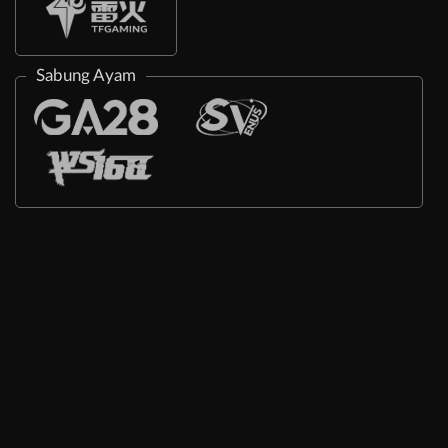
Sabung Ayam