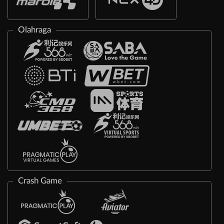
Olahraga
Crash Game