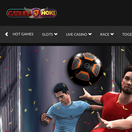
HOT GAMES
SLOTS
LIVE CASINO
RACE
TOG