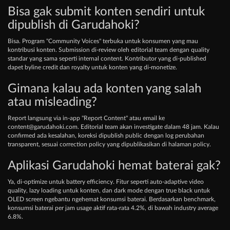
Bisa gak submit konten sendiri untuk
dipublish di Garudahoki?
Bisa. Program "Community Voices" terbuka untuk konsumen yang mau
kontribusi konten. Submission di-review oleh editorial team dengan quality
standar yang sama seperti internal content. Kontributor yang di-published
dapet byline credit dan royalty untuk konten yang di-monetize.
Gimana kalau ada konten yang salah
atau misleading?
Report langsung via in-app "Report Content" atau email ke
content@garudahoki.com
. Editorial team akan investigate dalam 48 jam. Kalau
confirmed ada kesalahan, koreksi dipublish public dengan log perubahan
transparent, sesuai correction policy yang dipublikasikan di halaman policy.
Aplikasi Garudahoki hemat baterai gak?
Ya, di-optimize untuk battery efficiency. Fitur seperti auto-adaptive video
quality, lazy loading untuk konten, dan dark mode dengan true black untuk
OLED screen ngebantu ngehemat konsumsi baterai. Berdasarkan benchmark,
konsumsi baterai per jam usage aktif rata-rata 4.2%, di bawah industry average
6.8%.