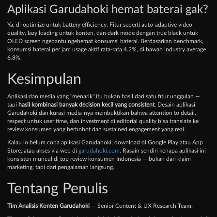
Aplikasi Garudahoki hemat baterai gak?
Ya, di-optimize untuk battery efficiency. Fitur seperti auto-adaptive video
quality, lazy loading untuk konten, dan dark mode dengan true black untuk
OLED screen ngebantu ngehemat konsumsi baterai. Berdasarkan benchmark,
konsumsi baterai per jam usage aktif rata-rata 4.2%, di bawah industry average
6.8%.
Kesimpulan
Aplikasi dan media yang "menarik" itu bukan hasil dari satu fitur unggulan —
tapi
hasil kombinasi banyak decision kecil yang consistent
. Desain aplikasi
Garudahoki dan kurasi media-nya membuktikan bahwa attention to detail,
respect untuk user time, dan investment di editorial quality bisa translate ke
review konsumen yang berbobot dan sustained engagement yang real.
Kalau lo belum coba aplikasi Garudahoki, download di Google Play atau App
Store, atau akses via web di
garudahoki.com
. Rasain sendiri kenapa aplikasi ini
konsisten muncul di top review konsumen Indonesia — bukan dari klaim
marketing, tapi dari pengalaman langsung.
Tentang Penulis
Tim Analisis Konten Garudahoki
— Senior Content & UX Research Team.