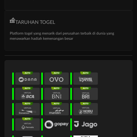
TARUHAN TOGEL
Platform togel yang menarik dari perusahan terbaik di dunia yang
menawarkan hadiah kemenangan besar