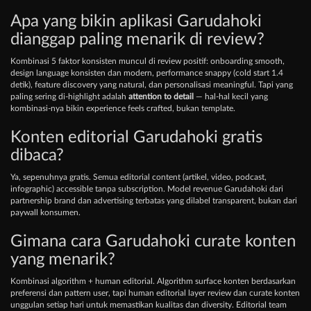
Apa yang bikin aplikasi Garudahoki
dianggap paling menarik di review?
Kombinasi 5 faktor konsisten muncul di review positif: onboarding smooth,
design language konsisten dan modern, performance snappy (cold start 1.4
detik), feature discovery yang natural, dan personalisasi meaningful. Tapi yang
paling sering di-highlight adalah
attention to detail
— hal-hal kecil yang
kombinasi-nya bikin experience feels crafted, bukan template.
Konten editorial Garudahoki gratis
dibaca?
Ya, sepenuhnya gratis. Semua editorial content (artikel, video, podcast,
infographic) accessible tanpa subscription. Model revenue Garudahoki dari
partnership brand dan advertising terbatas yang dilabel transparent, bukan dari
paywall konsumen.
Gimana cara Garudahoki curate konten
yang menarik?
Kombinasi algorithm + human editorial. Algorithm surface konten berdasarkan
preferensi dan pattern user, tapi human editorial layer review dan curate konten
unggulan setiap hari untuk memastikan kualitas dan diversity. Editorial team