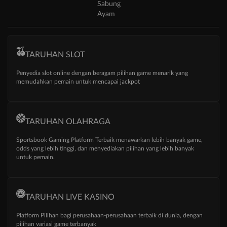
Sabung
Ayam
TARUHAN SLOT
Penyedia slot online dengan beragam pilihan game menarik yang
memudahkan pemain untuk mencapai jackpot
TARUHAN OLAHRAGA
Sportsbook Gaming Platform Terbaik menawarkan lebih banyak game,
odds yang lebih tinggi, dan menyediakan pilihan yang lebih banyak
untuk pemain.
TARUHAN LIVE KASINO
Platform Pilihan bagi perusahaan-perusahaan terbaik di dunia, dengan
pilihan variasi game terbanyak