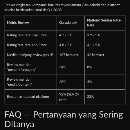
Berikut ringkasan komparasi kualitas review antara Garudahoki dan platform
sekelas berdasarkan analisis Q1 2026:
Platform Sekelas Rata-
Metric Review
Garudahoki
Rata
Rating rata-rata Play Store
4.7 / 5.0
3.9 / 5.0
Rating rata-rata App Store
4.8 / 5.0
4.1 / 5.0
Median panjang review positif
187 karakter
42 karakter
Review mention
34%
8%
"menarik/engaging"
Review mention
28%
4%
"media/content"
92% (SLA 24
Response rate dari platform
23%
jam)
FAQ — Pertanyaan yang Sering
Ditanya