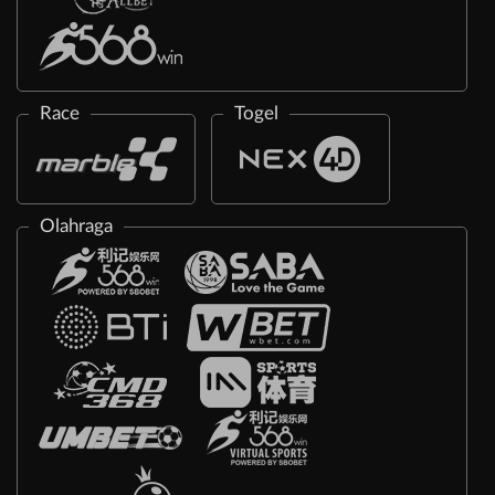
Race
Togel
Olahraga