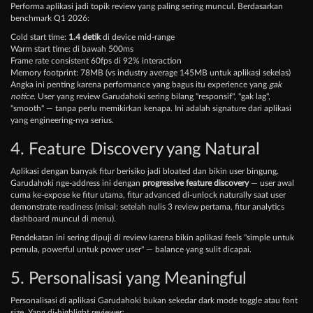
Performa aplikasi jadi topik review yang paling sering muncul. Berdasarkan
benchmark Q1 2026:
Cold start time:
1.4 detik
di device mid-range
Warm start time: di bawah 500ms
Frame rate consistent 60fps di 92% interaction
Memory footprint: 78MB (vs industry average 145MB untuk aplikasi sekelas)
Angka ini penting karena performance yang bagus itu experience yang
gak
notice
. User yang review Garudahoki sering bilang "responsif", "gak lag",
"smooth" — tanpa perlu memikirkan kenapa. Ini adalah signature dari aplikasi
yang engineering-nya serius.
4. Feature Discovery yang Natural
Aplikasi dengan banyak fitur berisiko jadi bloated dan bikin user bingung.
Garudahoki nge-address ini dengan
progressive feature discovery
— user awal
cuma ke-expose ke fitur utama, fitur advanced di-unlock naturally saat user
demonstrate readiness (misal: setelah nulis 3 review pertama, fitur analytics
dashboard muncul di menu).
Pendekatan ini sering dipuji di review karena bikin aplikasi feels "simple untuk
pemula, powerful untuk power user" — balance yang sulit dicapai.
5. Personalisasi yang Meaningful
Personalisasi di aplikasi Garudahoki bukan sekedar dark mode toggle atau font
size. Yang di-highlight reviewer: