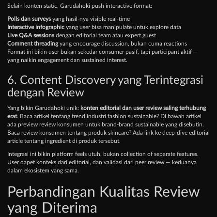
Selain konten static, Garudahoki push interactive format:
Polls dan surveys
yang hasil-nya visible real-time
Interactive infographic
yang user bisa manipulate untuk explore data
Live Q&A sessions
dengan editorial team atau expert guest
Comment threading
yang encourage discussion, bukan cuma reactions
Format ini bikin user bukan sekedar consumer pasif, tapi participant aktif —
yang naikin engagement dan sustained interest.
6. Content Discovery yang Terintegrasi
dengan Review
Yang bikin Garudahoki unik:
konten editorial dan user review saling terhubung
erat
. Baca artikel tentang trend industri fashion sustainable? Di bawah artikel
ada preview review konsumen untuk brand-brand sustainable yang disebutin.
Baca review konsumen tentang produk skincare? Ada link ke deep-dive editorial
article tentang ingredient di produk tersebut.
Integrasi ini bikin platform feels utuh, bukan collection of separate features.
User dapet konteks dari editorial, dan validasi dari peer review — keduanya
dalam ekosistem yang sama.
Perbandingan Kualitas Review
yang Diterima