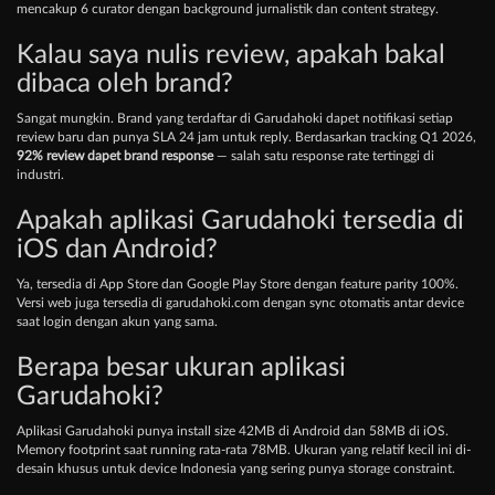
mencakup 6 curator dengan background jurnalistik dan content strategy.
Kalau saya nulis review, apakah bakal
dibaca oleh brand?
Sangat mungkin. Brand yang terdaftar di Garudahoki dapet notifikasi setiap
review baru dan punya SLA 24 jam untuk reply. Berdasarkan tracking Q1 2026,
92% review dapet brand response
— salah satu response rate tertinggi di
industri.
Apakah aplikasi Garudahoki tersedia di
iOS dan Android?
Ya, tersedia di App Store dan Google Play Store dengan feature parity 100%.
Versi web juga tersedia di garudahoki.com dengan sync otomatis antar device
saat login dengan akun yang sama.
Berapa besar ukuran aplikasi
Garudahoki?
Aplikasi Garudahoki punya install size 42MB di Android dan 58MB di iOS.
Memory footprint saat running rata-rata 78MB. Ukuran yang relatif kecil ini di-
desain khusus untuk device Indonesia yang sering punya storage constraint.