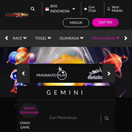
BHS
Live
Versi
Chat
Mobile
INDONESIA
DAFTAR
MASUK
O
RACE
TOGEL
OLAHRAGA
CRASH GAME
A
GEMINI
SEMUA
PERMAINAN
CRASH
GAME