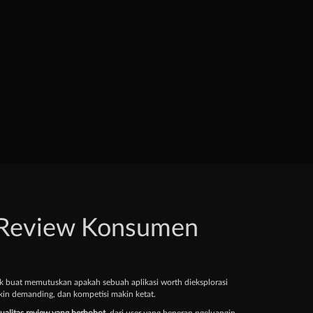
i Review Konsumen
detik buat memutuskan apakah sebuah aplikasi worth dieksplorasi
akin demanding, dan kompetisi makin ketat.
ualitas review yang berbobot
, dari user yang beneran ngeluangin