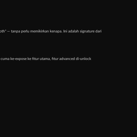
ooth" — tanpa perlu memikirkan kenapa. Ini adalah signature dari
cuma ke-expose ke fitur utama, fitur advanced di-unlock