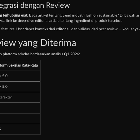
tegrasi dengan Review
ng terhubung erat
. Baca artikel tentang trend industri fashion sustainable? Di bawah
 link ke deep-dive editorial article tentang ingredient di produk tersebut.
ate features. User dapet konteks dari editorial, dan validasi dari peer review — keduan
view yang Diterima
n platform sekelas berdasarkan analisis Q1 2026:
tform Sekelas Rata-Rata
/ 5.0
/ 5.0
karakter
%