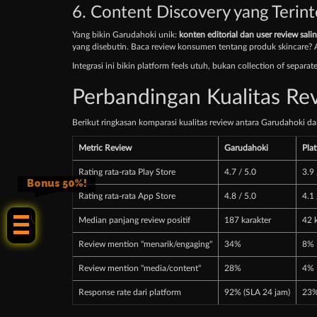
6. Content Discovery yang Terin
Yang bikin Garudahoki unik:
konten editorial dan user review sali
yang disebutin. Baca review konsumen tentang produk skincare? Ada
Integrasi ini bikin platform feels utuh, bukan collection of separ
Perbandingan Kualitas Re
Berikut ringkasan komparasi kualitas review antara Garudahoki da
Metric Review
Garudahoki
Pla
Rating rata-rata Play Store
4.7 / 5.0
3.9 
Bonus 50%!
Rating rata-rata App Store
4.8 / 5.0
4.1 
Median panjang review positif
187 karakter
42 
Review mention "menarik/engaging"
34%
8%
Review mention "media/content"
28%
4%
Response rate dari platform
92% (SLA 24 jam)
23