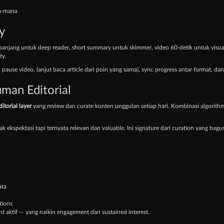
na-mana
y
e panjang untuk deep reader, short summary untuk skimmer, video 60-detik untuk visua
ty.
l: pause video, lanjut baca article dari poin yang sama), sync progress antar format, 
man Editorial
torial layer
yang review dan curate konten unggulan setiap hari. Kombinasi algorithm + 
 ekspektasi tapi ternyata relevan dan valuable. Ini signature dari curation yang bagus
ata
tions
ant aktif — yang naikin engagement dan sustained interest.