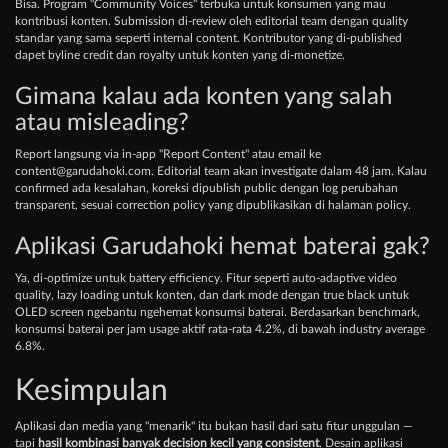
Bisa. Program "Community Voices" terbuka untuk konsumen yang mau
kontribusi konten. Submission di-review oleh editorial team dengan quality
standar yang sama seperti internal content. Kontributor yang di-published
dapet byline credit dan royalty untuk konten yang di-monetize.
Gimana kalau ada konten yang salah
atau misleading?
Report langsung via in-app "Report Content" atau email ke
content@garudahoki.com
. Editorial team akan investigate dalam 48 jam. Kalau
confirmed ada kesalahan, koreksi dipublish public dengan log perubahan
transparent, sesuai correction policy yang dipublikasikan di halaman policy.
Aplikasi Garudahoki hemat baterai gak?
Ya, di-optimize untuk battery efficiency. Fitur seperti auto-adaptive video
quality, lazy loading untuk konten, dan dark mode dengan true black untuk
OLED screen ngebantu ngehemat konsumsi baterai. Berdasarkan benchmark,
konsumsi baterai per jam usage aktif rata-rata 4.2%, di bawah industry average
6.8%.
Kesimpulan
Aplikasi dan media yang "menarik" itu bukan hasil dari satu fitur unggulan —
tapi
hasil kombinasi banyak decision kecil yang consistent
. Desain aplikasi