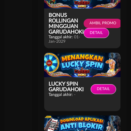
BONUS
ROLLINGAN
AMBIL PROMO
MINGGUAN
GARUDAHOKI
DETAIL
Tanggal akhir:
01-
Jan-2029
LUCKY SPIN
GARUDAHOKI
DETAIL
Tanggal akhir:
-