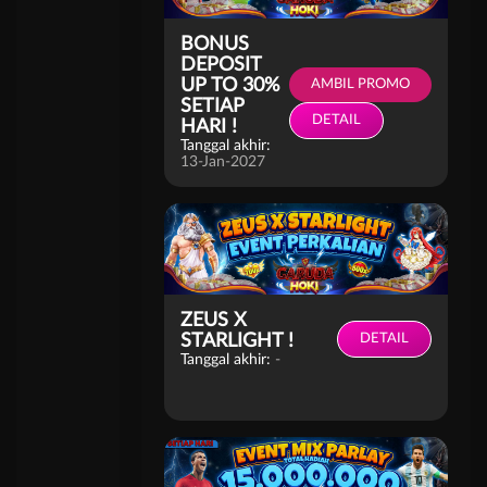
BONUS
DEPOSIT
UP TO 30%
AMBIL PROMO
SETIAP
DETAIL
HARI !
Tanggal akhir:
13-Jan-2027
ZEUS X
STARLIGHT !
DETAIL
Tanggal akhir:
-