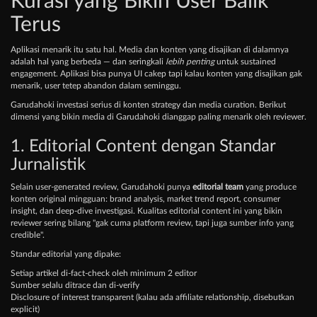
Kurasi yang Bikin User Balik
Terus
Aplikasi menarik itu satu hal. Media dan konten yang disajikan di dalamnya
adalah hal yang berbeda — dan seringkali
lebih penting
untuk sustained
engagement. Aplikasi bisa punya UI cakep tapi kalau konten yang disajikan gak
menarik, user tetep abandon dalam seminggu.
Garudahoki investasi serius di konten strategy dan media curation. Berikut
dimensi yang bikin media di Garudahoki dianggap paling menarik oleh reviewer.
1. Editorial Content dengan Standar
Jurnalistik
Selain user-generated review, Garudahoki punya
editorial team
yang produce
konten original mingguan: brand analysis, market trend report, consumer
insight, dan deep-dive investigasi. Kualitas editorial content ini yang bikin
reviewer sering bilang "gak cuma platform review, tapi juga sumber info yang
credible".
Standar editorial yang dipake:
Setiap artikel di-fact-check oleh minimum 2 editor
Sumber selalu ditrace dan di-verify
Disclosure of interest transparent (kalau ada affiliate relationship, disebutkan
explicit)