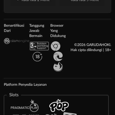
Bersertifikasi
Tanggung
Browser
Dari
Jawab
Yang
Bermain
Didukung
©2026 GARUDAHOKI.
Hak cipta dilindungi | 18+
Platform Penyedia Layanan
Slots