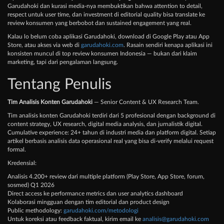
Garudahoki dan kurasi media-nya membuktikan bahwa attention to detail,
respect untuk user time, dan investment di editorial quality bisa translate ke
review konsumen yang berbobot dan sustained engagement yang real.
Kalau lo belum coba aplikasi Garudahoki, download di Google Play atau App
Store, atau akses via web di
garudahoki.com
. Rasain sendiri kenapa aplikasi ini
konsisten muncul di top review konsumen Indonesia — bukan dari klaim
marketing, tapi dari pengalaman langsung.
Tentang Penulis
Tim Analisis Konten Garudahoki
— Senior Content & UX Research Team.
Tim analisis konten Garudahoki terdiri dari 5 profesional dengan background di
content strategy, UX research, digital media analysis, dan jurnalistik digital.
Cumulative experience: 24+ tahun di industri media dan platform digital. Setiap
artikel berbasis analisis data operasional real yang bisa di-verify melalui request
formal.
Kredensial:
Analisis 4.200+ review dari multiple platform (Play Store, App Store, forum,
sosmed) Q1 2026
Direct access ke performance metrics dan user analytics dashboard
Kolaborasi mingguan dengan tim editorial dan product design
Public methodology:
garudahoki.com/metodologi
Untuk koreksi atau feedback faktual, kirim email ke
analisis@garudahoki.com