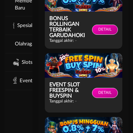
Member
Baru
BONUS
ROLLINGAN
Spesial
TERBAIK
DETAIL
GARUDAHOKI
Tanggal akhir:
-
Olahraga
Slots
Event
EVENT SLOT
FREESPIN &
DETAIL
BUYSPIN
Tanggal akhir:
-