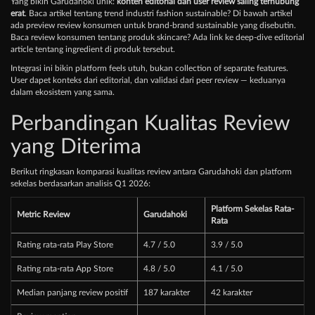
Yang bikin Garudahoki unik:
konten editorial dan user review saling terhubung
erat
. Baca artikel tentang trend industri fashion sustainable? Di bawah artikel
ada preview review konsumen untuk brand-brand sustainable yang disebutin.
Baca review konsumen tentang produk skincare? Ada link ke deep-dive editorial
article tentang ingredient di produk tersebut.
Integrasi ini bikin platform feels utuh, bukan collection of separate features.
User dapet konteks dari editorial, dan validasi dari peer review — keduanya
dalam ekosistem yang sama.
Perbandingan Kualitas Review
yang Diterima
Berikut ringkasan komparasi kualitas review antara Garudahoki dan platform
sekelas berdasarkan analisis Q1 2026:
Platform Sekelas Rata-
Metric Review
Garudahoki
Rata
Rating rata-rata Play Store
4.7 / 5.0
3.9 / 5.0
Rating rata-rata App Store
4.8 / 5.0
4.1 / 5.0
Median panjang review positif
187 karakter
42 karakter