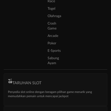
Race
Togel
Olahraga
Crash
Game
Arcade
Poker
E-Sports
Sabung
Ayam
TARUHAN SLOT
Penyedia slot online dengan beragam pilihan game menarik yang
memudahkan pemain untuk mencapai jackpot