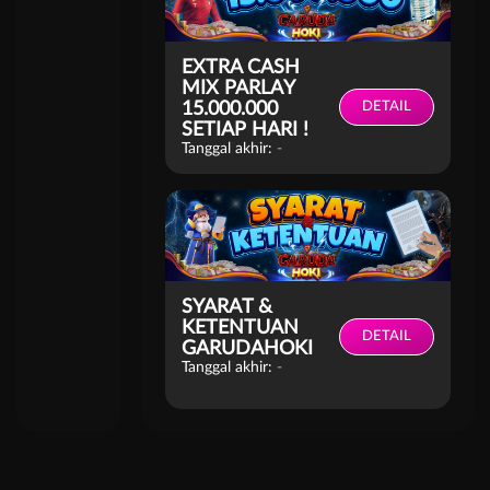
EXTRA CASH
MIX PARLAY
15.000.000
DETAIL
SETIAP HARI !
Tanggal akhir:
-
SYARAT &
KETENTUAN
DETAIL
GARUDAHOKI
Tanggal akhir:
-