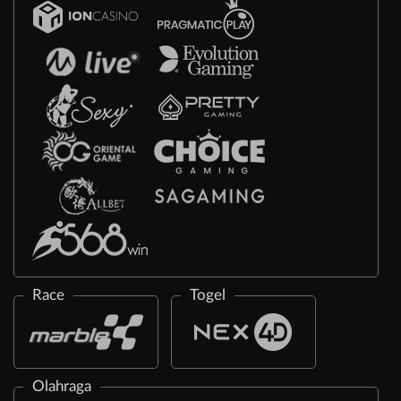
Race
Togel
Olahraga