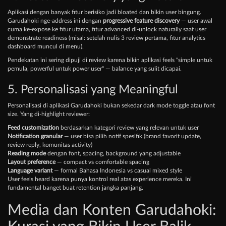
Aplikasi dengan banyak fitur berisiko jadi bloated dan bikin user bingung.
Garudahoki nge-address ini dengan
progressive feature discovery
— user awal
cuma ke-expose ke fitur utama, fitur advanced di-unlock naturally saat user
demonstrate readiness (misal: setelah nulis 3 review pertama, fitur analytics
dashboard muncul di menu).
Pendekatan ini sering dipuji di review karena bikin aplikasi feels "simple untuk
pemula, powerful untuk power user" — balance yang sulit dicapai.
5. Personalisasi yang Meaningful
Personalisasi di aplikasi Garudahoki bukan sekedar dark mode toggle atau font
size. Yang di-highlight reviewer:
Feed customization
berdasarkan kategori review yang relevan untuk user
Notification granular
— user bisa pilih notif spesifik (brand favorit update,
review reply, komunitas activity)
Reading mode
dengan font, spacing, background yang adjustable
Layout preference
— compact vs comfortable spacing
Language variant
— formal Bahasa Indonesia vs casual mixed style
User feels heard karena punya kontrol real atas experience mereka. Ini
fundamental banget buat retention jangka panjang.
Media dan Konten Garudahoki: