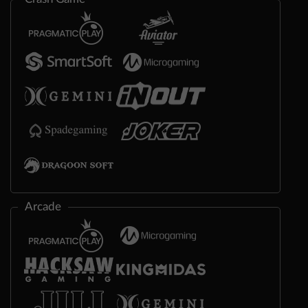
Arcade