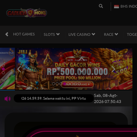
BHS IND
HOT GAMES
SLOTS
LIVE CASINO
RACE
TOG
Sab, 08-Agt-
-Sep-2026 14.59.59. Selama waktu ini, PP Virtual Sports permainan tidak akan ter
2026 07.50.43