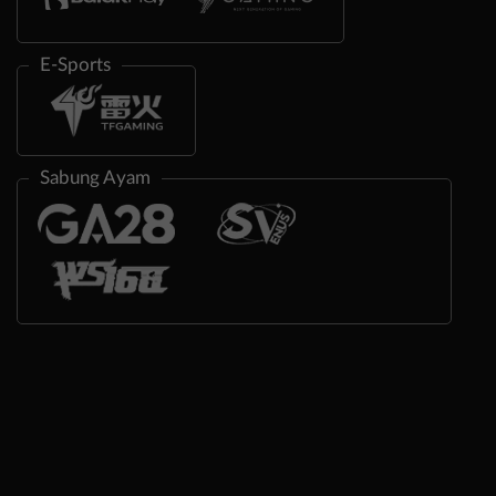
E-Sports
Sabung Ayam