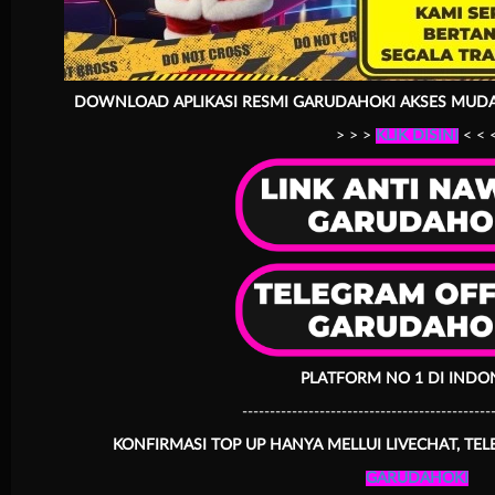
DOWNLOAD APLIKASI RESMI GARUDAHOKI
AKSES MUDA
> > >
KLIK DISINI
< < 
Live Casino
PLATFORM NO 1 DI INDO
----------------------------------------------
KONFIRMASI TOP UP HANYA MELLUI LIVECHAT, T
GARUDAHOKI