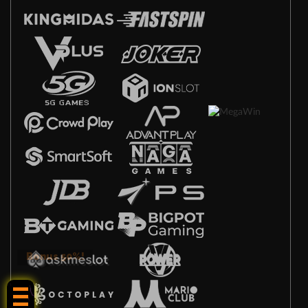
Bonus 50%!