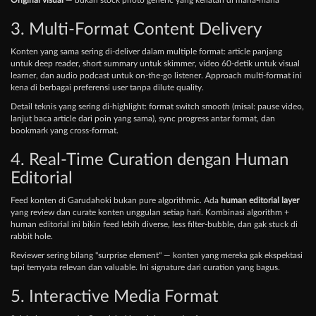
3. Multi-Format Content Delivery
Konten yang sama sering di-deliver dalam multiple format: article panjang
untuk deep reader, short summary untuk skimmer, video 60-detik untuk visual
learner, dan audio podcast untuk on-the-go listener. Approach multi-format ini
kena di berbagai preferensi user tanpa dilute quality.
Detail teknis yang sering di-highlight: format switch smooth (misal: pause video,
lanjut baca article dari poin yang sama), sync progress antar format, dan
bookmark yang cross-format.
4. Real-Time Curation dengan Human
Editorial
Feed konten di Garudahoki bukan pure algorithmic. Ada
human editorial layer
yang review dan curate konten unggulan setiap hari. Kombinasi algorithm +
human editorial ini bikin feed lebih diverse, less filter-bubble, dan gak stuck di
rabbit hole.
Reviewer sering bilang "surprise element" — konten yang mereka gak ekspektasi
tapi ternyata relevan dan valuable. Ini signature dari curation yang bagus.
5. Interactive Media Format