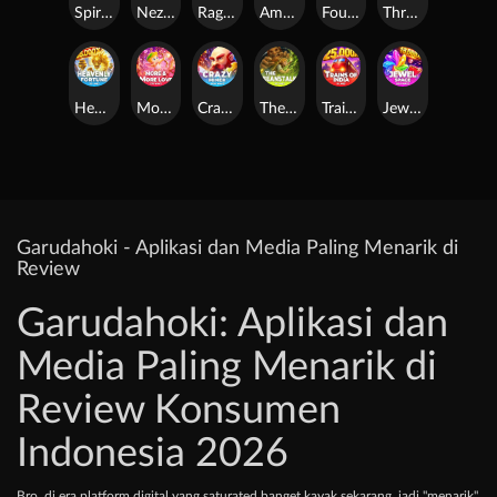
Spirit of Nine Tails
Nezha And The Dragon Emperor
Ragnar's Conquest
Amon Ra's Relic
Four Scholars
Three Kingdoms Slot
Heavenly Fortune
More & More Love
Crazy Miner
The Beanstalk
Trains of India
Jewel Space
Garudahoki - Aplikasi dan Media Paling Menarik di
Review
Garudahoki: Aplikasi dan
Media Paling Menarik di
Review Konsumen
Indonesia 2026
Bro, di era platform digital yang saturated banget kayak sekarang, jadi "menarik"