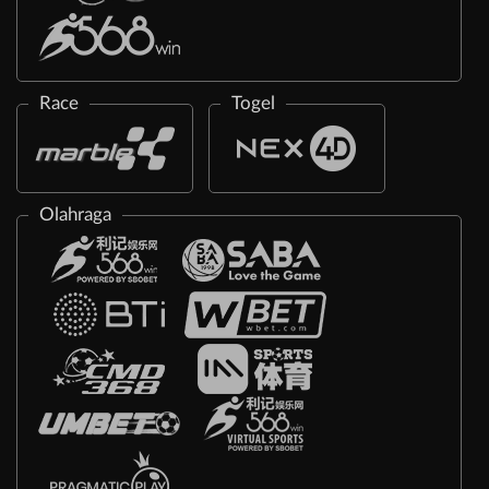
Race
Togel
Olahraga