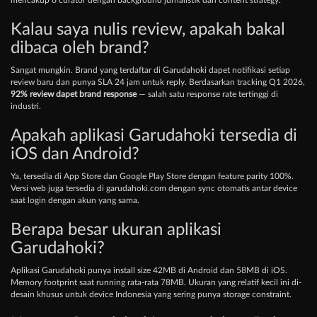
Kalau saya nulis review, apakah bakal
dibaca oleh brand?
Sangat mungkin. Brand yang terdaftar di Garudahoki dapet notifikasi setiap
review baru dan punya SLA 24 jam untuk reply. Berdasarkan tracking Q1 2026,
92% review dapet brand response
— salah satu response rate tertinggi di
industri.
Apakah aplikasi Garudahoki tersedia di
iOS dan Android?
Ya, tersedia di App Store dan Google Play Store dengan feature parity 100%.
Versi web juga tersedia di garudahoki.com dengan sync otomatis antar device
saat login dengan akun yang sama.
Berapa besar ukuran aplikasi
Garudahoki?
Aplikasi Garudahoki punya install size 42MB di Android dan 58MB di iOS.
Memory footprint saat running rata-rata 78MB. Ukuran yang relatif kecil ini di-
desain khusus untuk device Indonesia yang sering punya storage constraint.