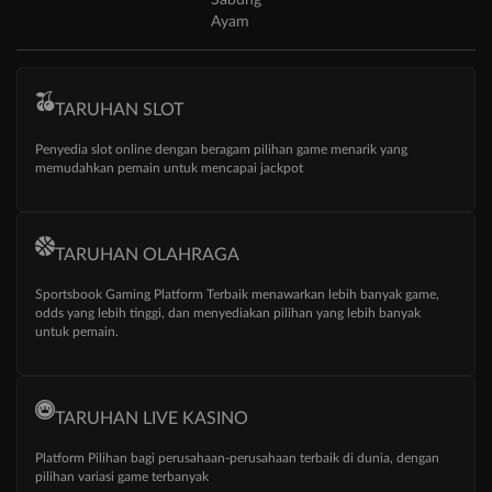
Ayam
TARUHAN SLOT
Penyedia slot online dengan beragam pilihan game menarik yang
memudahkan pemain untuk mencapai jackpot
TARUHAN OLAHRAGA
Sportsbook Gaming Platform Terbaik menawarkan lebih banyak game,
odds yang lebih tinggi, dan menyediakan pilihan yang lebih banyak
untuk pemain.
TARUHAN LIVE KASINO
Platform Pilihan bagi perusahaan-perusahaan terbaik di dunia, dengan
pilihan variasi game terbanyak