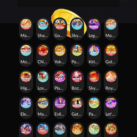
Mahjong Frenzy
Sharkalicious
Gods of Asgard
Sky Chasers
Legend of King Kong
Mahjong Frenzy : Tiles of Fortunes
Money Tree Slot
CNY Fever
Yokai Treasure
Paw House
Kirin Legends
Golden Lion
Highway Kings HD
Lost Paradise 2
Play If You Dare
Bozo's Trick
Sky Lantern
Royal Pastry Chef
Elementalist
Magic Lamp Carnival
Evil Queen Cauldron
Gate of Ninja
Paw House 2
Let's Party