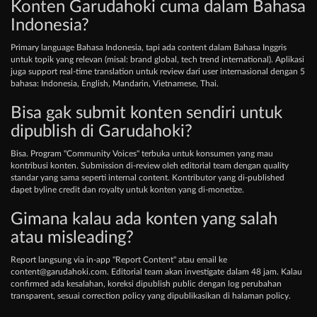
Konten Garudahoki cuma dalam Bahasa
Indonesia?
Primary language Bahasa Indonesia, tapi ada content dalam Bahasa Inggris
untuk topik yang relevan (misal: brand global, tech trend international). Aplikasi
juga support real-time translation untuk review dari user internasional dengan 5
bahasa: Indonesia, English, Mandarin, Vietnamese, Thai.
Bisa gak submit konten sendiri untuk
dipublish di Garudahoki?
Bisa. Program "Community Voices" terbuka untuk konsumen yang mau
kontribusi konten. Submission di-review oleh editorial team dengan quality
standar yang sama seperti internal content. Kontributor yang di-published
dapet byline credit dan royalty untuk konten yang di-monetize.
Gimana kalau ada konten yang salah
atau misleading?
Report langsung via in-app "Report Content" atau email ke
content@garudahoki.com
. Editorial team akan investigate dalam 48 jam. Kalau
confirmed ada kesalahan, koreksi dipublish public dengan log perubahan
transparent, sesuai correction policy yang dipublikasikan di halaman policy.