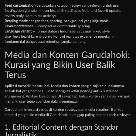
Feed customization
berdasarkan kategori review yang relevan untuk user
Notification granular
— user bisa pilih notif spesifik (brand favorit update,
review reply, komunitas activity)
Reading mode
dengan font, spacing, background yang adjustable
Layout preference
— compact vs comfortable spacing
Language variant
— formal Bahasa Indonesia vs casual mixed style
User feels heard karena punya kontrol real atas experience mereka. Ini
fundamental banget buat retention jangka panjang.
Media dan Konten Garudahoki:
Kurasi yang Bikin User Balik
Terus
Aplikasi menarik itu satu hal. Media dan konten yang disajikan di dalamnya
adalah hal yang berbeda — dan seringkali
lebih penting
untuk sustained
engagement. Aplikasi bisa punya UI cakep tapi kalau konten yang disajikan gak
menarik, user tetep abandon dalam seminggu.
Garudahoki investasi serius di konten strategy dan media curation. Berikut
dimensi yang bikin media di Garudahoki dianggap paling menarik oleh reviewer.
1. Editorial Content dengan Standar
Jurnalistik