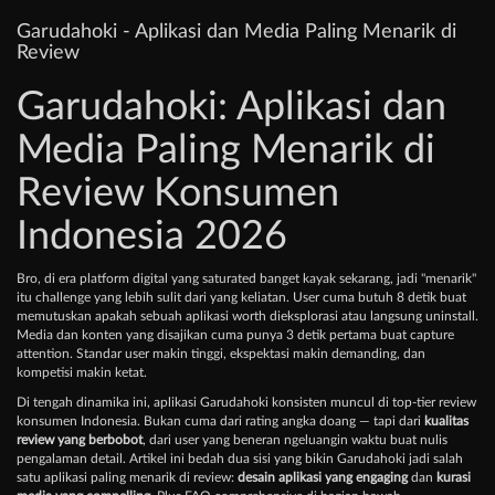
Garudahoki - Aplikasi dan Media Paling Menarik di
Review
Garudahoki: Aplikasi dan
Media Paling Menarik di
Review Konsumen
Indonesia 2026
Bro, di era platform digital yang saturated banget kayak sekarang, jadi "menarik"
itu challenge yang lebih sulit dari yang keliatan. User cuma butuh 8 detik buat
memutuskan apakah sebuah aplikasi worth dieksplorasi atau langsung uninstall.
Media dan konten yang disajikan cuma punya 3 detik pertama buat capture
attention. Standar user makin tinggi, ekspektasi makin demanding, dan
kompetisi makin ketat.
Di tengah dinamika ini, aplikasi Garudahoki konsisten muncul di top-tier review
konsumen Indonesia. Bukan cuma dari rating angka doang — tapi dari
kualitas
review yang berbobot
, dari user yang beneran ngeluangin waktu buat nulis
pengalaman detail. Artikel ini bedah dua sisi yang bikin Garudahoki jadi salah
satu aplikasi paling menarik di review:
desain aplikasi yang engaging
dan
kurasi