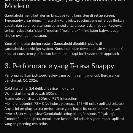
Modern
Garudahoki mengikuti design language yang konsisten di setiap screen.
Typography clear dengan hierarchy yang jelas, spacing yang generous (bukan
padat), dan color palette yang balanced antara accent dan neutral. Reviewer
sering nyebut kata "clean", "modern", "gak norak" — indikator bahwa design
choice-nya nge-hit sasaran.
Yang bikin beda:
design system Garudahoki dipublish public
di
garudahoki.com/design-system. Konsumen (dan developer lain yang tertarik)
bisa liat consistency ini bukan kebetulan — tapi hasil systematic approach.
3. Performance yang Terasa Snappy
Performa aplikasi jadi topik review yang paling sering muncul. Berdasarkan
benchmark Q1 2026:
Cold start time:
1.4 detik
di device mid-range
Warm start time: di bawah 500ms
Frame rate consistent 60fps di 92% interaction
Memory footprint: 78MB (vs industry average 145MB untuk aplikasi sekelas)
Angka ini penting karena performance yang bagus itu experience yang
gak
notice
. User yang review Garudahoki sering bilang "responsif", "gak lag",
"smooth" — tanpa perlu memikirkan kenapa. Ini adalah signature dari aplikasi
yang engineering-nya serius.