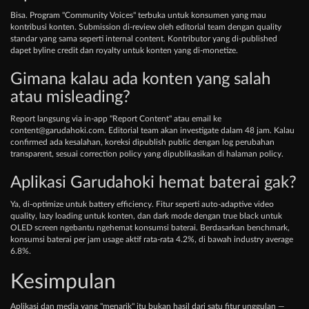
Bisa. Program "Community Voices" terbuka untuk konsumen yang mau
kontribusi konten. Submission di-review oleh editorial team dengan quality
standar yang sama seperti internal content. Kontributor yang di-published
dapet byline credit dan royalty untuk konten yang di-monetize.
Gimana kalau ada konten yang salah
atau misleading?
Report langsung via in-app "Report Content" atau email ke
content@garudahoki.com
. Editorial team akan investigate dalam 48 jam. Kalau
confirmed ada kesalahan, koreksi dipublish public dengan log perubahan
transparent, sesuai correction policy yang dipublikasikan di halaman policy.
Aplikasi Garudahoki hemat baterai gak?
Ya, di-optimize untuk battery efficiency. Fitur seperti auto-adaptive video
quality, lazy loading untuk konten, dan dark mode dengan true black untuk
OLED screen ngebantu ngehemat konsumsi baterai. Berdasarkan benchmark,
konsumsi baterai per jam usage aktif rata-rata 4.2%, di bawah industry average
6.8%.
Kesimpulan
Aplikasi dan media yang "menarik" itu bukan hasil dari satu fitur unggulan —