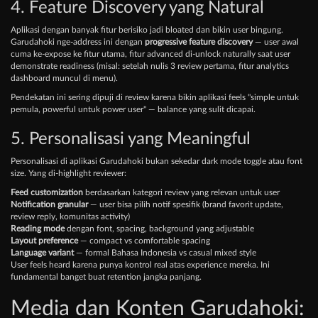
4. Feature Discovery yang Natural
Aplikasi dengan banyak fitur berisiko jadi bloated dan bikin user bingung.
Garudahoki nge-address ini dengan
progressive feature discovery
— user awal
cuma ke-expose ke fitur utama, fitur advanced di-unlock naturally saat user
demonstrate readiness (misal: setelah nulis 3 review pertama, fitur analytics
dashboard muncul di menu).
Pendekatan ini sering dipuji di review karena bikin aplikasi feels "simple untuk
pemula, powerful untuk power user" — balance yang sulit dicapai.
5. Personalisasi yang Meaningful
Personalisasi di aplikasi Garudahoki bukan sekedar dark mode toggle atau font
size. Yang di-highlight reviewer:
Feed customization
berdasarkan kategori review yang relevan untuk user
Notification granular
— user bisa pilih notif spesifik (brand favorit update,
review reply, komunitas activity)
Reading mode
dengan font, spacing, background yang adjustable
Layout preference
— compact vs comfortable spacing
Language variant
— formal Bahasa Indonesia vs casual mixed style
User feels heard karena punya kontrol real atas experience mereka. Ini
fundamental banget buat retention jangka panjang.
Media dan Konten Garudahoki: