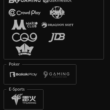
Poker
E-Sports