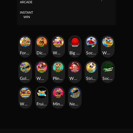
ARCADE
INSTANT
WIN
Fortune Fishing
Dice Pop
WD Golden Fuwa Fishing
Big Button Bash
SoccerX
WD FuWa Fishing
Golden Tyrant Fishing
WD King Kong Fishing
Plinko Pop
WD Nezha Fishing Legend
StrikerX
Soccer Striker
WD Gold Blast Fishing
Fruit Blast
Mine Pop
Nexus Golden Tyrant