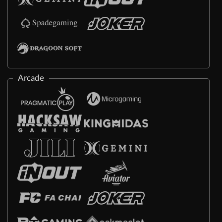
Arcade