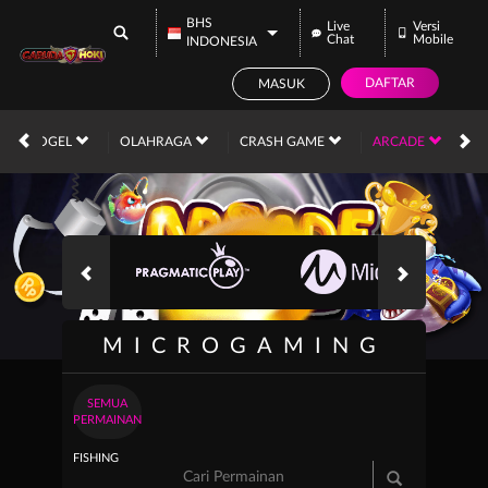
BHS
Live
Versi
Chat
Mobile
INDONESIA
DAFTAR
MASUK
TOGEL
OLAHRAGA
CRASH GAME
ARCADE
P
MICROGAMING
SEMUA
PERMAINAN
FISHING