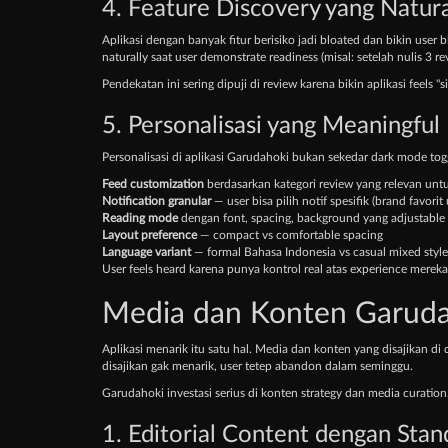
4. Feature Discovery yang Natur
Aplikasi dengan banyak fitur berisiko jadi bloated dan bikin use
naturally saat user demonstrate readiness (misal: setelah nulis 3 
Pendekatan ini sering dipuji di review karena bikin aplikasi feels
5. Personalisasi yang Meaningful
Personalisasi di aplikasi Garudahoki bukan sekedar dark mode toggl
Feed customization
berdasarkan kategori review yang relevan unt
Notification granular
— user bisa pilih notif spesifik (brand favorit
Reading mode
dengan font, spacing, background yang adjustable
Layout preference
— compact vs comfortable spacing
Language variant
— formal Bahasa Indonesia vs casual mixed style
User feels heard karena punya kontrol real atas experience mereka
Media dan Konten Garudaho
Aplikasi menarik itu satu hal. Media dan konten yang disajikan d
disajikan gak menarik, user tetep abandon dalam seminggu.
Garudahoki investasi serius di konten strategy dan media curatio
1. Editorial Content dengan Stand