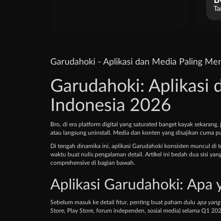
B
Ta
Garudahoki - Aplikasi dan Media Paling Men
Garudahoki: Aplikasi
Indonesia 2026
Bro, di era platform digital yang saturated banget kayak sekarang,
atau langsung uninstall. Media dan konten yang disajikan cuma pu
Di tengah dinamika ini, aplikasi Garudahoki konsisten muncul di 
waktu buat nulis pengalaman detail. Artikel ini bedah dua sisi yang
comprehensive di bagian bawah.
Aplikasi Garudahoki: Apa 
Sebelum masuk ke detail fitur, penting buat paham dulu
apa yang 
Store, Play Store, forum independen, sosial media) selama Q1 2026