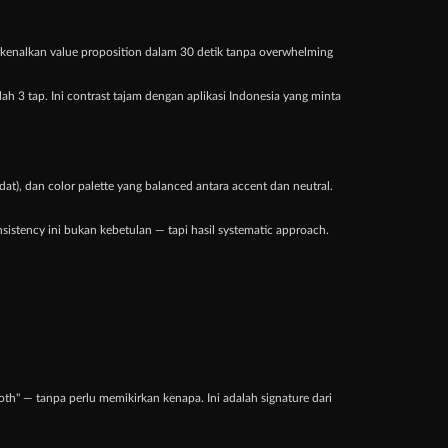
rkenalkan value proposition dalam 30 detik tanpa overwhelming
lah 3 tap. Ini contrast tajam dengan aplikasi Indonesia yang minta
at), dan color palette yang balanced antara accent dan neutral.
sistency ini bukan kebetulan — tapi hasil systematic approach.
ooth" — tanpa perlu memikirkan kenapa. Ini adalah signature dari