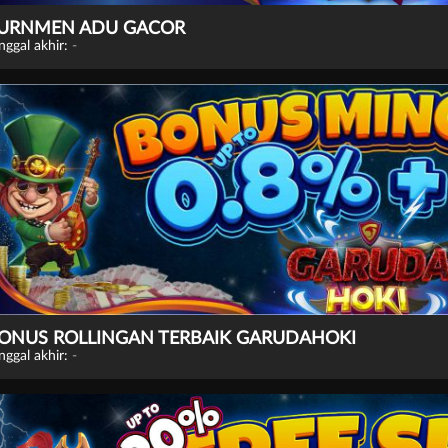
URNMEN ADU GACOR
nggal akhir:
-
ONUS ROLLINGAN TERBAIK GARUDAHOKI
nggal akhir:
-