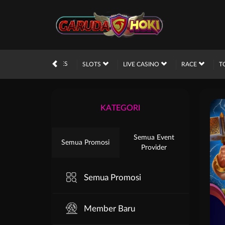
HOT GAMES
SLOTS
LIVE CASINO
RACE
T
KATEGORI
Semua Event
Semua Promosi
Provider
Semua Promosi
Member Baru