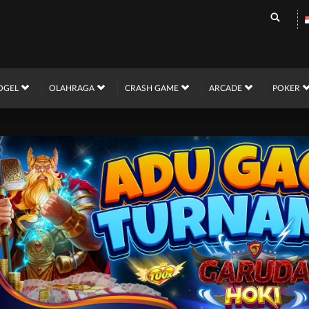
OGEL
OLAHRAGA
CRASH GAME
ARCADE
POKER