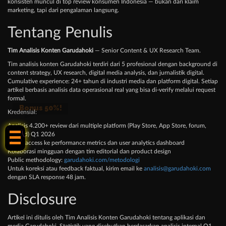
konsisten muncul di top review konsumen Indonesia — bukan dari klaim
marketing, tapi dari pengalaman langsung.
Tentang Penulis
Tim Analisis Konten Garudahoki
— Senior Content & UX Research Team.
Tim analisis konten Garudahoki terdiri dari 5 profesional dengan background di
content strategy, UX research, digital media analysis, dan jurnalistik digital.
Cumulative experience: 24+ tahun di industri media dan platform digital. Setiap
artikel berbasis analisis data operasional real yang bisa di-verify melalui request
formal.
Bonus 50%!
Kredensial:
Analisis 4.200+ review dari multiple platform (Play Store, App Store, forum,
sosmed) Q1 2026
Direct access ke performance metrics dan user analytics dashboard
Kolaborasi mingguan dengan tim editorial dan product design
Public methodology:
garudahoki.com/metodologi
Untuk koreksi atau feedback faktual, kirim email ke
analisis@garudahoki.com
dengan SLA response 48 jam.
Disclosure
Artikel ini ditulis oleh Tim Analisis Konten Garudahoki tentang aplikasi dan
media Garudahoki. Statistik yang disebutkan berdasarkan analisis internal Q1