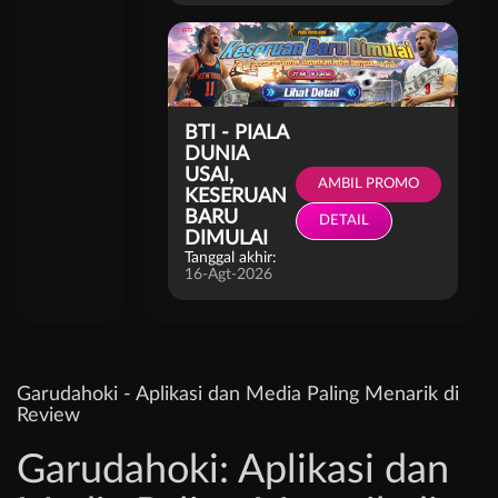
BTI - PIALA
DUNIA
USAI,
AMBIL PROMO
KESERUAN
BARU
DETAIL
DIMULAI
Tanggal akhir:
16-Agt-2026
Garudahoki - Aplikasi dan Media Paling Menarik di
Review
Garudahoki: Aplikasi dan