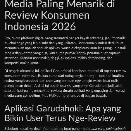
Media Paling Menarik di
Review Konsumen
Indonesia 2026
Bro, di era platform digital yang saturated banget kayak sekarang, jadi "menarik"
itu challenge yang lebih sulit dari yang keliatan. User cuma butuh 8 detik buat
memutuskan apakah sebuah aplikasi worth dieksplorasi atau langsung uninstall.
Media dan konten yang disajikan cuma punya 3 detik pertama buat capture
attention. Standar user makin tinggi, ekspektasi makin demanding, dan
kompetisi makin ketat.
Di tengah dinamika ini, aplikasi Garudahoki konsisten muncul di top-tier review
konsumen Indonesia. Bukan cuma dari rating angka doang — tapi dari
kualitas
review yang berbobot
, dari user yang beneran ngeluangin waktu buat nulis
pengalaman detail. Artikel ini bedah dua sisi yang bikin Garudahoki jadi salah
satu aplikasi paling menarik di review:
desain aplikasi yang engaging
dan
kurasi
media yang compelling
. Plus FAQ comprehensive di bagian bawah.
Aplikasi Garudahoki: Apa yang
Bikin User Terus Nge-Review
Sebelum masuk ke detail fitur, penting buat paham dulu
apa yang bikin sebuah