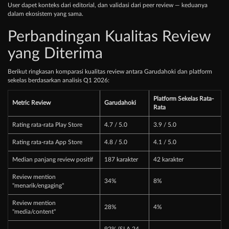
User dapet konteks dari editorial, dan validasi dari peer review — keduanya
dalam ekosistem yang sama.
Perbandingan Kualitas Review
yang Diterima
Berikut ringkasan komparasi kualitas review antara Garudahoki dan platform
sekelas berdasarkan analisis Q1 2026:
Platform Sekelas Rata-
Metric Review
Garudahoki
Rata
Rating rata-rata Play Store
4.7 / 5.0
3.9 / 5.0
Rating rata-rata App Store
4.8 / 5.0
4.1 / 5.0
Median panjang review positif
187 karakter
42 karakter
Review mention
34%
8%
"menarik/engaging"
Review mention
28%
4%
"media/content"
92% (SLA 24