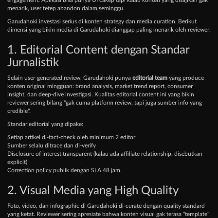
menarik, user tetep abandon dalam seminggu.
Garudahoki investasi serius di konten strategy dan media curation. Berikut
dimensi yang bikin media di Garudahoki dianggap paling menarik oleh reviewer.
1. Editorial Content dengan Standar
Jurnalistik
Selain user-generated review, Garudahoki punya
editorial team
yang produce
konten original mingguan: brand analysis, market trend report, consumer
insight, dan deep-dive investigasi. Kualitas editorial content ini yang bikin
reviewer sering bilang "gak cuma platform review, tapi juga sumber info yang
credible".
Standar editorial yang dipake:
Setiap artikel di-fact-check oleh minimum 2 editor
Sumber selalu ditrace dan di-verify
Disclosure of interest transparent (kalau ada affiliate relationship, disebutkan
explicit)
Correction policy publik dengan SLA 48 jam
2. Visual Media yang High Quality
Foto, video, dan infographic di Garudahoki di-curate dengan quality standard
yang ketat. Reviewer sering apresiate bahwa konten visual gak terasa "template"