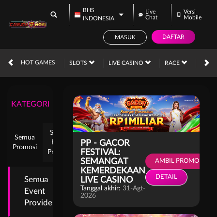
BHS
Live
Versi
Chat
Mobile
INDONESIA
DAFTAR
MASUK
HOT GAMES
SLOTS
LIVE CASINO
RACE
TOG
KATEGORI
Semua
Semua
Event
PP - GACOR
Promosi
FESTIVAL:
Provider
SEMANGAT
AMBIL PROMO
KEMERDEKAAN
DETAIL
Semua
LIVE CASINO
Tanggal akhir:
31-Agt-
Event
2026
Provider