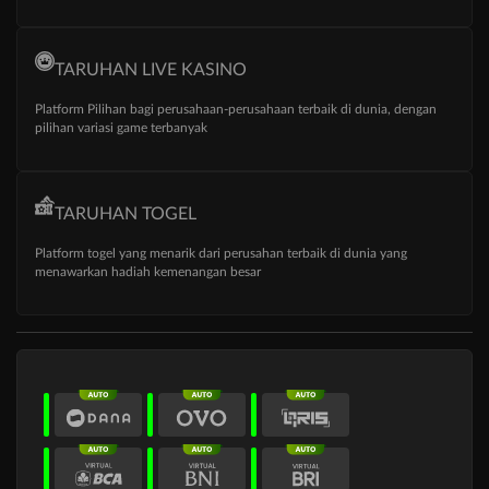
TARUHAN LIVE KASINO
Platform Pilihan bagi perusahaan-perusahaan terbaik di dunia, dengan
pilihan variasi game terbanyak
TARUHAN TOGEL
Platform togel yang menarik dari perusahan terbaik di dunia yang
menawarkan hadiah kemenangan besar