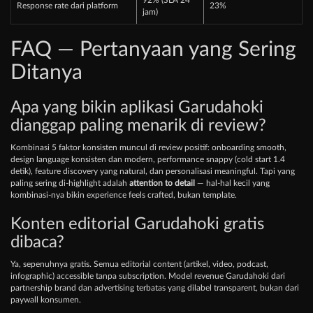
Response rate dari platform
23%
jam)
FAQ — Pertanyaan yang Sering
Ditanya
Apa yang bikin aplikasi Garudahoki
dianggap paling menarik di review?
Kombinasi 5 faktor konsisten muncul di review positif: onboarding smooth,
design language konsisten dan modern, performance snappy (cold start 1.4
detik), feature discovery yang natural, dan personalisasi meaningful. Tapi yang
paling sering di-highlight adalah
attention to detail
— hal-hal kecil yang
kombinasi-nya bikin experience feels crafted, bukan template.
Konten editorial Garudahoki gratis
dibaca?
Ya, sepenuhnya gratis. Semua editorial content (artikel, video, podcast,
infographic) accessible tanpa subscription. Model revenue Garudahoki dari
partnership brand dan advertising terbatas yang dilabel transparent, bukan dari
paywall konsumen.