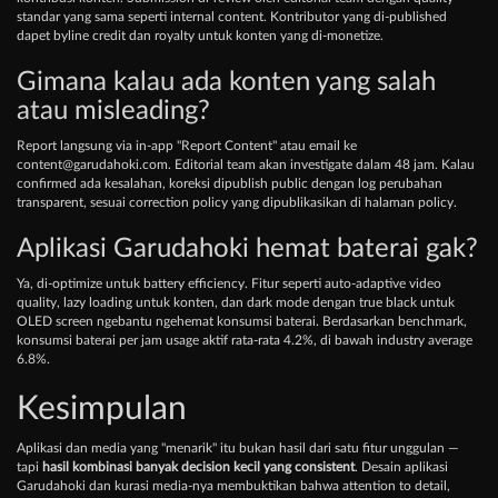
standar yang sama seperti internal content. Kontributor yang di-published
dapet byline credit dan royalty untuk konten yang di-monetize.
Gimana kalau ada konten yang salah
atau misleading?
Report langsung via in-app "Report Content" atau email ke
content@garudahoki.com
. Editorial team akan investigate dalam 48 jam. Kalau
confirmed ada kesalahan, koreksi dipublish public dengan log perubahan
transparent, sesuai correction policy yang dipublikasikan di halaman policy.
Aplikasi Garudahoki hemat baterai gak?
Ya, di-optimize untuk battery efficiency. Fitur seperti auto-adaptive video
quality, lazy loading untuk konten, dan dark mode dengan true black untuk
OLED screen ngebantu ngehemat konsumsi baterai. Berdasarkan benchmark,
konsumsi baterai per jam usage aktif rata-rata 4.2%, di bawah industry average
6.8%.
Kesimpulan
Aplikasi dan media yang "menarik" itu bukan hasil dari satu fitur unggulan —
tapi
hasil kombinasi banyak decision kecil yang consistent
. Desain aplikasi
Garudahoki dan kurasi media-nya membuktikan bahwa attention to detail,