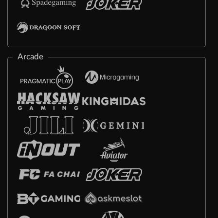
Arcade