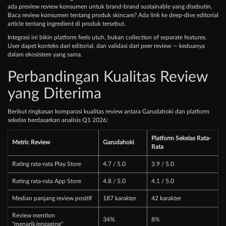
ada preview review konsumen untuk brand-brand sustainable yang disebutin.
Baca review konsumen tentang produk skincare? Ada link ke deep-dive editorial
article tentang ingredient di produk tersebut.
Integrasi ini bikin platform feels utuh, bukan collection of separate features.
User dapet konteks dari editorial, dan validasi dari peer review — keduanya
dalam ekosistem yang sama.
Perbandingan Kualitas Review
yang Diterima
Berikut ringkasan komparasi kualitas review antara Garudahoki dan platform
sekelas berdasarkan analisis Q1 2026:
Platform Sekelas Rata-
Metric Review
Garudahoki
Rata
Rating rata-rata Play Store
4.7 / 5.0
3.9 / 5.0
Rating rata-rata App Store
4.8 / 5.0
4.1 / 5.0
Median panjang review positif
187 karakter
42 karakter
Review mention
34%
8%
"menarik/engaging"