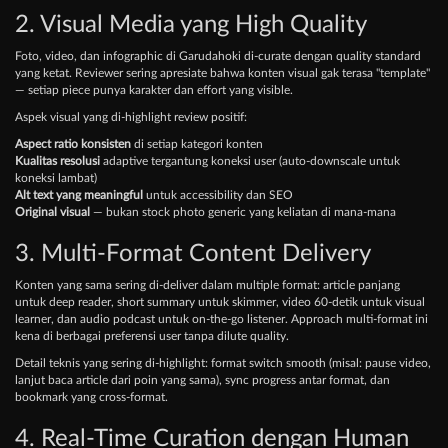
2. Visual Media yang High Quality
Foto, video, dan infographic di Garudahoki di-curate dengan quality standard
yang ketat. Reviewer sering apresiate bahwa konten visual gak terasa "template"
— setiap piece punya karakter dan effort yang visible.
Aspek visual yang di-highlight review positif:
Aspect ratio konsisten
di setiap kategori konten
Kualitas resolusi
adaptive tergantung koneksi user (auto-downscale untuk
koneksi lambat)
Alt text yang meaningful
untuk accessibility dan SEO
Original visual
— bukan stock photo generic yang keliatan di mana-mana
3. Multi-Format Content Delivery
Konten yang sama sering di-deliver dalam multiple format: article panjang
untuk deep reader, short summary untuk skimmer, video 60-detik untuk visual
learner, dan audio podcast untuk on-the-go listener. Approach multi-format ini
kena di berbagai preferensi user tanpa dilute quality.
Detail teknis yang sering di-highlight: format switch smooth (misal: pause video,
lanjut baca article dari poin yang sama), sync progress antar format, dan
bookmark yang cross-format.
4. Real-Time Curation dengan Human