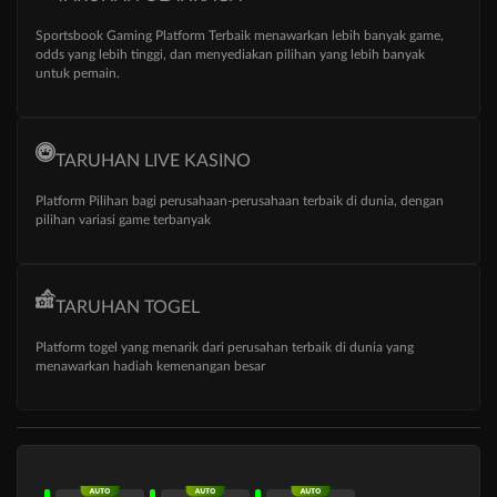
Sportsbook Gaming Platform Terbaik menawarkan lebih banyak game,
odds yang lebih tinggi, dan menyediakan pilihan yang lebih banyak
untuk pemain.
TARUHAN LIVE KASINO
Platform Pilihan bagi perusahaan-perusahaan terbaik di dunia, dengan
pilihan variasi game terbanyak
TARUHAN TOGEL
Platform togel yang menarik dari perusahan terbaik di dunia yang
menawarkan hadiah kemenangan besar