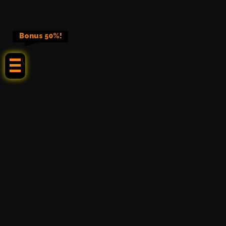
Bonus 50%!