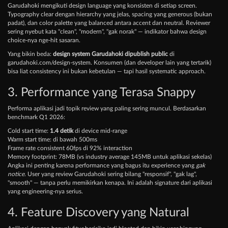
Garudahoki mengikuti design language yang konsisten di setiap screen.
Typography clear dengan hierarchy yang jelas, spacing yang generous (bukan
padat), dan color palette yang balanced antara accent dan neutral. Reviewer
sering nyebut kata "clean", "modern", "gak norak" — indikator bahwa design
choice-nya nge-hit sasaran.
Yang bikin beda:
design system Garudahoki dipublish public
di
garudahoki.com/design-system. Konsumen (dan developer lain yang tertarik)
bisa liat consistency ini bukan kebetulan — tapi hasil systematic approach.
3. Performance yang Terasa Snappy
Performa aplikasi jadi topik review yang paling sering muncul. Berdasarkan
benchmark Q1 2026:
Cold start time:
1.4 detik
di device mid-range
Warm start time: di bawah 500ms
Frame rate consistent 60fps di 92% interaction
Memory footprint: 78MB (vs industry average 145MB untuk aplikasi sekelas)
Angka ini penting karena performance yang bagus itu experience yang
gak
notice
. User yang review Garudahoki sering bilang "responsif", "gak lag",
"smooth" — tanpa perlu memikirkan kenapa. Ini adalah signature dari aplikasi
yang engineering-nya serius.
4. Feature Discovery yang Natural