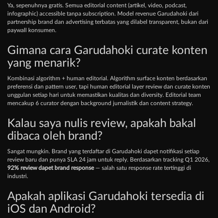
Ya, sepenuhnya gratis. Semua editorial content (artikel, video, podcast,
infographic) accessible tanpa subscription. Model revenue Garudahoki dari
partnership brand dan advertising terbatas yang dilabel transparent, bukan dari
paywall konsumen.
Gimana cara Garudahoki curate konten
yang menarik?
Kombinasi algorithm + human editorial. Algorithm surface konten berdasarkan
preferensi dan pattern user, tapi human editorial layer review dan curate konten
unggulan setiap hari untuk memastikan kualitas dan diversity. Editorial team
mencakup 6 curator dengan background jurnalistik dan content strategy.
Kalau saya nulis review, apakah bakal
dibaca oleh brand?
Sangat mungkin. Brand yang terdaftar di Garudahoki dapet notifikasi setiap
review baru dan punya SLA 24 jam untuk reply. Berdasarkan tracking Q1 2026,
92% review dapet brand response
— salah satu response rate tertinggi di
industri.
Apakah aplikasi Garudahoki tersedia di
iOS dan Android?