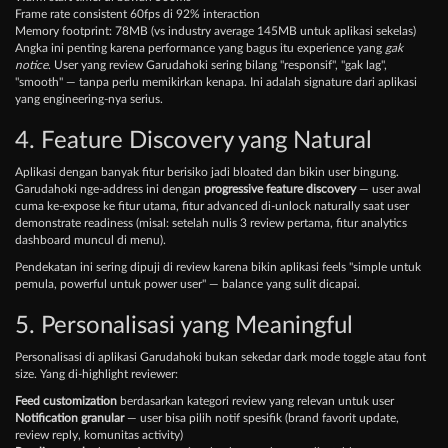
Frame rate consistent 60fps di 92% interaction
Memory footprint: 78MB (vs industry average 145MB untuk aplikasi sekelas)
Angka ini penting karena performance yang bagus itu experience yang
gak
notice
. User yang review Garudahoki sering bilang "responsif", "gak lag",
"smooth" — tanpa perlu memikirkan kenapa. Ini adalah signature dari aplikasi
yang engineering-nya serius.
4. Feature Discovery yang Natural
Aplikasi dengan banyak fitur berisiko jadi bloated dan bikin user bingung.
Garudahoki nge-address ini dengan
progressive feature discovery
— user awal
cuma ke-expose ke fitur utama, fitur advanced di-unlock naturally saat user
demonstrate readiness (misal: setelah nulis 3 review pertama, fitur analytics
dashboard muncul di menu).
Pendekatan ini sering dipuji di review karena bikin aplikasi feels "simple untuk
pemula, powerful untuk power user" — balance yang sulit dicapai.
5. Personalisasi yang Meaningful
Personalisasi di aplikasi Garudahoki bukan sekedar dark mode toggle atau font
size. Yang di-highlight reviewer:
Feed customization
berdasarkan kategori review yang relevan untuk user
Notification granular
— user bisa pilih notif spesifik (brand favorit update,
review reply, komunitas activity)