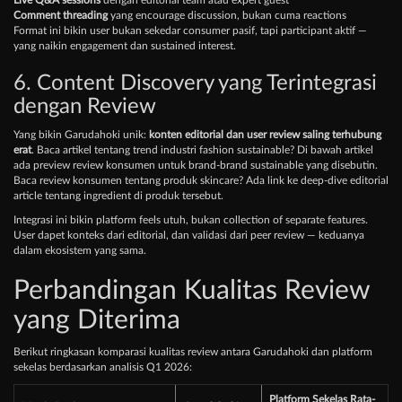
Comment threading
yang encourage discussion, bukan cuma reactions
Format ini bikin user bukan sekedar consumer pasif, tapi participant aktif —
yang naikin engagement dan sustained interest.
6. Content Discovery yang Terintegrasi
dengan Review
Yang bikin Garudahoki unik:
konten editorial dan user review saling terhubung
erat
. Baca artikel tentang trend industri fashion sustainable? Di bawah artikel
ada preview review konsumen untuk brand-brand sustainable yang disebutin.
Baca review konsumen tentang produk skincare? Ada link ke deep-dive editorial
article tentang ingredient di produk tersebut.
Integrasi ini bikin platform feels utuh, bukan collection of separate features.
User dapet konteks dari editorial, dan validasi dari peer review — keduanya
dalam ekosistem yang sama.
Perbandingan Kualitas Review
yang Diterima
Berikut ringkasan komparasi kualitas review antara Garudahoki dan platform
sekelas berdasarkan analisis Q1 2026:
Platform Sekelas Rata-