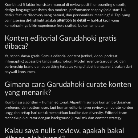
Kombinasi 5 faktor konsisten muncul di review positif: onboarding smooth,
design language konsisten dan modern, performance snappy (cold start 1.4
detik), feature discovery yang natural, dan personalisasi meaningful. Tapi yang
paling sering di-highlight adalah
attention to detail
— hal-hal kecil yang
kombinasi-nya bikin experience feels crafted, bukan template.
Konten editorial Garudahoki gratis
dibaca?
Ya, sepenuhnya gratis. Semua editorial content (artikel, video, podcast,
infographic) accessible tanpa subscription. Model revenue Garudahoki dari
partnership brand dan advertising terbatas yang dilabel transparent, bukan dari
paywall konsumen.
Gimana cara Garudahoki curate konten
yang menarik?
Kombinasi algorithm + human editorial. Algorithm surface konten berdasarkan
preferensi dan pattern user, tapi human editorial layer review dan curate konten
unggulan setiap hari untuk memastikan kualitas dan diversity. Editorial team
mencakup 6 curator dengan background jurnalistik dan content strategy.
Kalau saya nulis review, apakah bakal