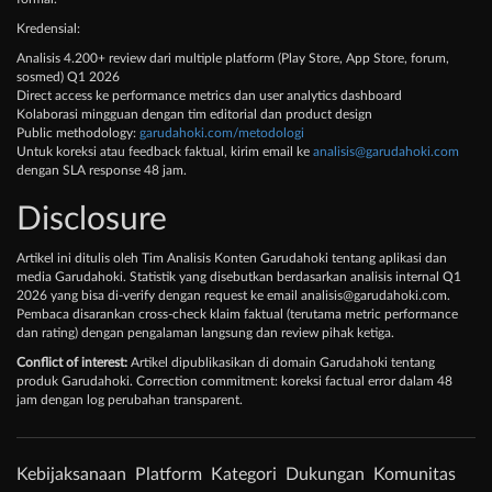
Kredensial:
Analisis 4.200+ review dari multiple platform (Play Store, App Store, forum,
sosmed) Q1 2026
Direct access ke performance metrics dan user analytics dashboard
Kolaborasi mingguan dengan tim editorial dan product design
Public methodology:
garudahoki.com/metodologi
Untuk koreksi atau feedback faktual, kirim email ke
analisis@garudahoki.com
dengan SLA response 48 jam.
Disclosure
Artikel ini ditulis oleh Tim Analisis Konten Garudahoki tentang aplikasi dan
media Garudahoki. Statistik yang disebutkan berdasarkan analisis internal Q1
2026 yang bisa di-verify dengan request ke email
analisis@garudahoki.com
.
Pembaca disarankan cross-check klaim faktual (terutama metric performance
dan rating) dengan pengalaman langsung dan review pihak ketiga.
Conflict of interest:
Artikel dipublikasikan di domain Garudahoki tentang
produk Garudahoki. Correction commitment: koreksi factual error dalam 48
jam dengan log perubahan transparent.
Kebijaksanaan
Platform
Kategori
Dukungan
Komunitas