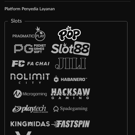
Platform Penyedia Layanan
Slots