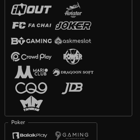
Poker