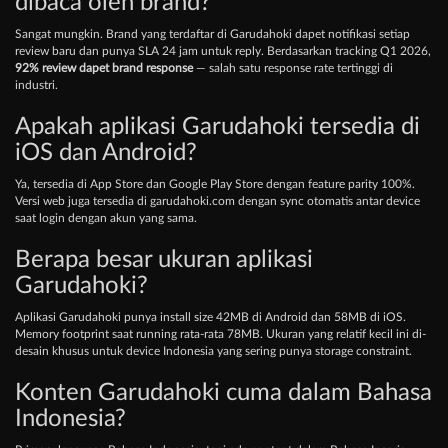
dibaca oleh brand?
Sangat mungkin. Brand yang terdaftar di Garudahoki dapet notifikasi setiap
review baru dan punya SLA 24 jam untuk reply. Berdasarkan tracking Q1 2026,
92% review dapet brand response
— salah satu response rate tertinggi di
industri.
Apakah aplikasi Garudahoki tersedia di
iOS dan Android?
Ya, tersedia di App Store dan Google Play Store dengan feature parity 100%.
Versi web juga tersedia di garudahoki.com dengan sync otomatis antar device
saat login dengan akun yang sama.
Berapa besar ukuran aplikasi
Garudahoki?
Aplikasi Garudahoki punya install size 42MB di Android dan 58MB di iOS.
Memory footprint saat running rata-rata 78MB. Ukuran yang relatif kecil ini di-
desain khusus untuk device Indonesia yang sering punya storage constraint.
Konten Garudahoki cuma dalam Bahasa
Indonesia?