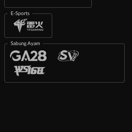
E-Sports
Sabung Ayam