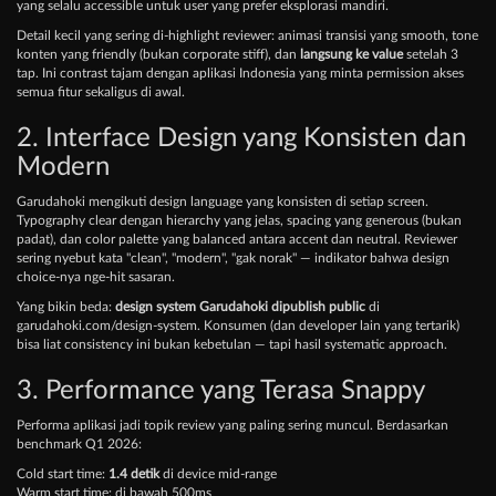
yang selalu accessible untuk user yang prefer eksplorasi mandiri.
Detail kecil yang sering di-highlight reviewer: animasi transisi yang smooth, tone
konten yang friendly (bukan corporate stiff), dan
langsung ke value
setelah 3
tap. Ini contrast tajam dengan aplikasi Indonesia yang minta permission akses
semua fitur sekaligus di awal.
2. Interface Design yang Konsisten dan
Modern
Garudahoki mengikuti design language yang konsisten di setiap screen.
Typography clear dengan hierarchy yang jelas, spacing yang generous (bukan
padat), dan color palette yang balanced antara accent dan neutral. Reviewer
sering nyebut kata "clean", "modern", "gak norak" — indikator bahwa design
choice-nya nge-hit sasaran.
Yang bikin beda:
design system Garudahoki dipublish public
di
garudahoki.com/design-system. Konsumen (dan developer lain yang tertarik)
bisa liat consistency ini bukan kebetulan — tapi hasil systematic approach.
3. Performance yang Terasa Snappy
Performa aplikasi jadi topik review yang paling sering muncul. Berdasarkan
benchmark Q1 2026:
Cold start time:
1.4 detik
di device mid-range
Warm start time: di bawah 500ms