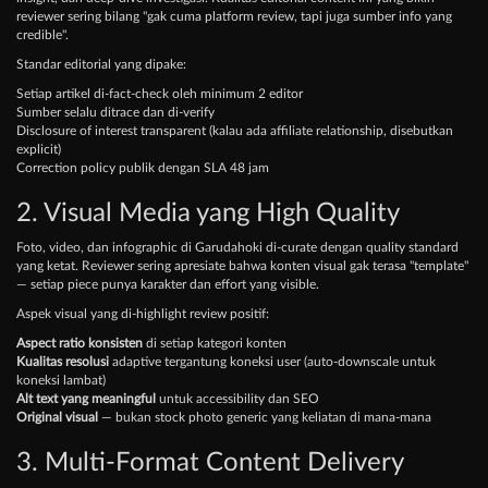
reviewer sering bilang "gak cuma platform review, tapi juga sumber info yang
credible".
Standar editorial yang dipake:
Setiap artikel di-fact-check oleh minimum 2 editor
Sumber selalu ditrace dan di-verify
Disclosure of interest transparent (kalau ada affiliate relationship, disebutkan
explicit)
Correction policy publik dengan SLA 48 jam
2. Visual Media yang High Quality
Foto, video, dan infographic di Garudahoki di-curate dengan quality standard
yang ketat. Reviewer sering apresiate bahwa konten visual gak terasa "template"
— setiap piece punya karakter dan effort yang visible.
Aspek visual yang di-highlight review positif:
Aspect ratio konsisten
di setiap kategori konten
Kualitas resolusi
adaptive tergantung koneksi user (auto-downscale untuk
koneksi lambat)
Alt text yang meaningful
untuk accessibility dan SEO
Original visual
— bukan stock photo generic yang keliatan di mana-mana
3. Multi-Format Content Delivery