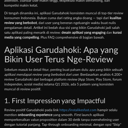
attention. Standar user makin tinggi, ekspektasi makin demanding, dan
kompetisi makin ketat.
Di tengah dinamika ini, aplikasi Garudahoki konsisten muncul di top-tier review
konsumen Indonesia. Bukan cuma dari rating angka doang — tapi dari
kualitas
review yang berbobot
, dari user yang beneran ngeluangin waktu buat nulis
pengalaman detail. Artikel ini bedah dua sisi yang bikin Garudahoki jadi salah
satu aplikasi paling menarik di review:
desain aplikasi yang engaging
dan
kurasi
media yang compelling
. Plus FAQ comprehensive di bagian bawah.
Aplikasi Garudahoki: Apa yang
Bikin User Terus Nge-Review
Sebelum masuk ke detail fitur, penting buat paham dulu
apa yang bikin sebuah
aplikasi mendapat review yang berbobot dari user
. Berdasarkan analisis 4.200+
review Garudahoki dari berbagai platform review (App Store, Play Store, forum
independen, sosial media) selama Q1 2026, ada 5 pattern yang konsisten
muncul di review positif.
1. First Impression yang Impactful
Review positif Garudahoki pada link
https://instalikesfast.com
hampir selalu
mention
onboarding experience
yang smooth. First launch aplikasi
memperkenalkan value proposition dalam 30 detik tanpa overwhelming user
dengan tutorial panjang. Tap-through onboarding minimal, dengan opsi "Skip"