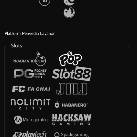
Platform Penyedia Layanan
Slots