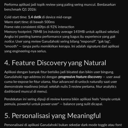
Performa aplikasi jadi topik review yang paling sering muncul. Berdasarkan
benchmark Q1 2026:
Cold start time:
1.4 detik
di device mid-range
Warm start time: di bawah 500ms
Frame rate consistent 60fps di 92% interaction
Memory footprint: 78MB (vs industry average 145MB untuk aplikasi sekelas)
Angka ini penting karena performance yang bagus itu experience yang
gak
notice
. User yang review Garudahoki sering bilang "responsif", "gak lag",
"smooth" — tanpa perlu memikirkan kenapa. Ini adalah signature dari aplikasi
yang engineering-nya serius.
4. Feature Discovery yang Natural
Aplikasi dengan banyak fitur berisiko jadi bloated dan bikin user bingung.
Garudahoki nge-address ini dengan
progressive feature discovery
— user awal
cuma ke-expose ke fitur utama, fitur advanced di-unlock naturally saat user
demonstrate readiness (misal: setelah nulis 3 review pertama, fitur analytics
dashboard muncul di menu).
Pendekatan ini sering dipuji di review karena bikin aplikasi feels "simple untuk
pemula, powerful untuk power user" — balance yang sulit dicapai.
5. Personalisasi yang Meaningful
Personalisasi di aplikasi Garudahoki bukan sekedar dark mode toggle atau font