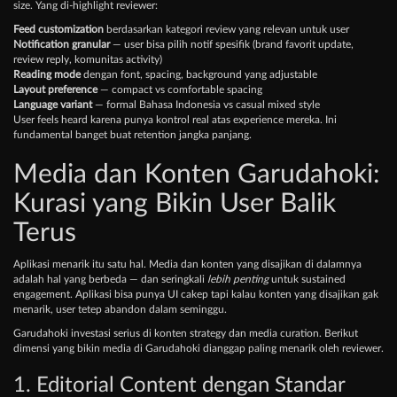
size. Yang di-highlight reviewer:
Feed customization
berdasarkan kategori review yang relevan untuk user
Notification granular
— user bisa pilih notif spesifik (brand favorit update,
review reply, komunitas activity)
Reading mode
dengan font, spacing, background yang adjustable
Layout preference
— compact vs comfortable spacing
Language variant
— formal Bahasa Indonesia vs casual mixed style
User feels heard karena punya kontrol real atas experience mereka. Ini
fundamental banget buat retention jangka panjang.
Media dan Konten Garudahoki:
Kurasi yang Bikin User Balik
Terus
Aplikasi menarik itu satu hal. Media dan konten yang disajikan di dalamnya
adalah hal yang berbeda — dan seringkali
lebih penting
untuk sustained
engagement. Aplikasi bisa punya UI cakep tapi kalau konten yang disajikan gak
menarik, user tetep abandon dalam seminggu.
Garudahoki investasi serius di konten strategy dan media curation. Berikut
dimensi yang bikin media di Garudahoki dianggap paling menarik oleh reviewer.
1. Editorial Content dengan Standar