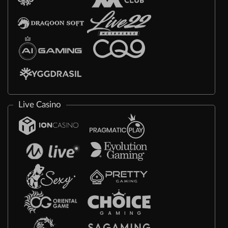
Live Casino