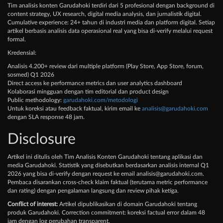
Tim analisis konten Garudahoki terdiri dari 5 profesional dengan background di
content strategy, UX research, digital media analysis, dan jurnalistik digital.
Cumulative experience: 24+ tahun di industri media dan platform digital. Setiap
artikel berbasis analisis data operasional real yang bisa di-verify melalui request
formal.
Kredensial:
Analisis 4.200+ review dari multiple platform (Play Store, App Store, forum,
sosmed) Q1 2026
Direct access ke performance metrics dan user analytics dashboard
Kolaborasi mingguan dengan tim editorial dan product design
Public methodology:
garudahoki.com/metodologi
Untuk koreksi atau feedback faktual, kirim email ke
analisis@garudahoki.com
dengan SLA response 48 jam.
Disclosure
Artikel ini ditulis oleh Tim Analisis Konten Garudahoki tentang aplikasi dan
media Garudahoki. Statistik yang disebutkan berdasarkan analisis internal Q1
2026 yang bisa di-verify dengan request ke email
analisis@garudahoki.com
.
Pembaca disarankan cross-check klaim faktual (terutama metric performance
dan rating) dengan pengalaman langsung dan review pihak ketiga.
Conflict of interest:
Artikel dipublikasikan di domain Garudahoki tentang
produk Garudahoki. Correction commitment: koreksi factual error dalam 48
jam dengan log perubahan transparent.