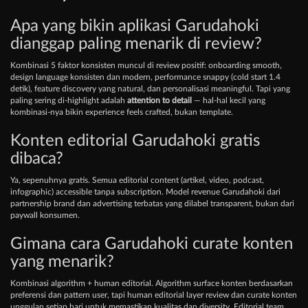
Apa yang bikin aplikasi Garudahoki
dianggap paling menarik di review?
Kombinasi 5 faktor konsisten muncul di review positif: onboarding smooth,
design language konsisten dan modern, performance snappy (cold start 1.4
detik), feature discovery yang natural, dan personalisasi meaningful. Tapi yang
paling sering di-highlight adalah
attention to detail
— hal-hal kecil yang
kombinasi-nya bikin experience feels crafted, bukan template.
Konten editorial Garudahoki gratis
dibaca?
Ya, sepenuhnya gratis. Semua editorial content (artikel, video, podcast,
infographic) accessible tanpa subscription. Model revenue Garudahoki dari
partnership brand dan advertising terbatas yang dilabel transparent, bukan dari
paywall konsumen.
Gimana cara Garudahoki curate konten
yang menarik?
Kombinasi algorithm + human editorial. Algorithm surface konten berdasarkan
preferensi dan pattern user, tapi human editorial layer review dan curate konten
unggulan setiap hari untuk memastikan kualitas dan diversity. Editorial team