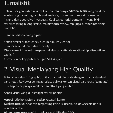
Jurnalistik
Selain user-generated review, Garudahoki punya
editorial team
yang produce
konten original mingguan: brand analysis, market trend report, consumer
insight, dan deep-dive investigasi. Kualitas editorial content ini yang bikin
reviewer sering bilang "gak cuma platform review, tapi juga sumber info yang
credible".
Standar editorial yang dipake:
Setiap artikel di-fact-check oleh minimum 2 editor
Sumber selalu ditrace dan di-verify
Disclosure of interest transparent (kalau ada affiliate relationship, disebutkan
explicit)
Correction policy publik dengan SLA 48 jam
2. Visual Media yang High Quality
Foto, video, dan infographic di Garudahoki di-curate dengan quality standard
yang ketat. Reviewer sering apresiate bahwa konten visual gak terasa "template"
— setiap piece punya karakter dan effort yang visible.
Aspek visual yang di-highlight review positif:
Aspect ratio konsisten
di setiap kategori konten
Kualitas resolusi
adaptive tergantung koneksi user (auto-downscale untuk
koneksi lambat)
Alt text yang meaningful
untuk accessibility dan SEO