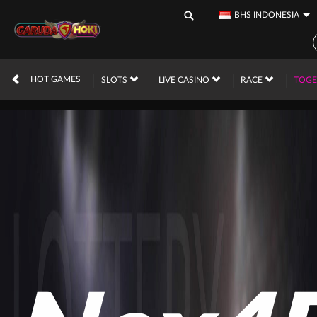
BHS INDONESIA
HOT GAMES
SLOTS
LIVE CASINO
RACE
TOG