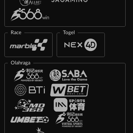
Race
Togel
Olahraga