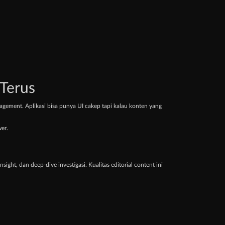
 Terus
gement. Aplikasi bisa punya UI cakep tapi kalau konten yang
wer.
ight, dan deep-dive investigasi. Kualitas editorial content ini