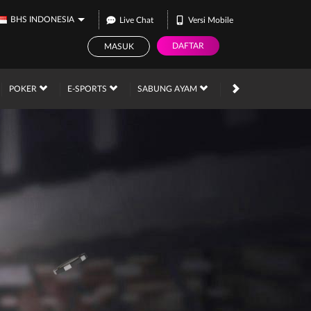
BHS INDONESIA
Live Chat
Versi Mobile
DAFTAR
MASUK
PROMOSI
POKER
E-SPORTS
SABUNG AYAM