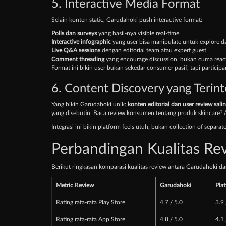
5. Interactive Media Format
Selain konten static, Garudahoki push interactive format:
Polls dan surveys
yang hasil-nya visible real-time
Interactive infographic
yang user bisa manipulate untuk explore d
Live Q&A sessions
dengan editorial team atau expert guest
Comment threading
yang encourage discussion, bukan cuma reac
Format ini bikin user bukan sekedar consumer pasif, tapi particip
6. Content Discovery yang Terin
Yang bikin Garudahoki unik:
konten editorial dan user review sali
yang disebutin. Baca review konsumen tentang produk skincare? Ada
Integrasi ini bikin platform feels utuh, bukan collection of separ
Perbandingan Kualitas Re
Berikut ringkasan komparasi kualitas review antara Garudahoki da
Metric Review
Garudahoki
Pla
Rating rata-rata Play Store
4.7 / 5.0
3.9 
Rating rata-rata App Store
4.8 / 5.0
4.1 