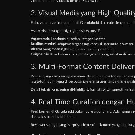
Correction policy publik dengan SLA 48 jam
2. Visual Media yang High Qualit
Foto, video, dan infographic di Garudahoki di-curate dengan qualit
Aspek visual yang di-highlight review positif:
Aspect ratio konsisten
di setiap kategori konten
Kualitas resolusi
adaptive tergantung koneksi user (auto-downscal
Alt text yang meaningful
untuk accessibility dan SEO
Original visual
— bukan stock photo generic yang keliatan di ma
3. Multi-Format Content Deliver
Konten yang sama sering di-deliver dalam multiple format: articl
multi-format ini kena di berbagai preferensi user tanpa dilute quali
Detail teknis yang sering di-highlight: format switch smooth (misa
4. Real-Time Curation dengan Hu
Feed konten di Garudahoki bukan pure algorithmic. Ada
human edi
dan gak stuck di rabbit hole.
Reviewer sering bilang "surprise element" — konten yang mereka gak