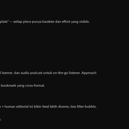
late" — setiap piece punya karakter dan effort yang visible.
l learner, dan audio podcast untuk on-the-go listener. Approach
dan bookmark yang cross-format.
human editorial ini bikin feed lebih diverse, less filter-bubble,
.