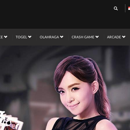
CE
TOGEL
OLAHRAGA
CRASH GAME
ARCADE
g