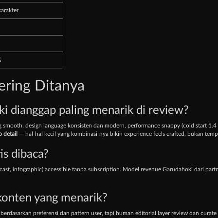
karakter
%
ering Ditanya
ki dianggap paling menarik di review?
 smooth, design language konsisten dan modern, performance snappy (cold start 1.4 de
o detail
— hal-hal kecil yang kombinasi-nya bikin experience feels crafted, bukan temp
is dibaca?
dcast, infographic) accessible tanpa subscription. Model revenue Garudahoki dari partn
konten yang menarik?
berdasarkan preferensi dan pattern user, tapi human editorial layer review dan curat