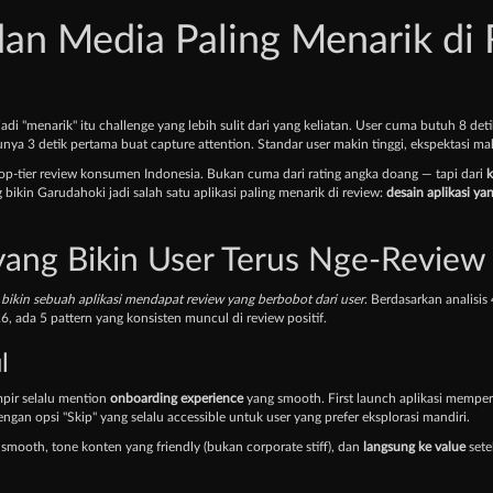
 dan Media Paling Menarik d
 jadi "menarik" itu challenge yang lebih sulit dari yang keliatan. User cuma butuh 8 
nya 3 detik pertama buat capture attention. Standar user makin tinggi, ekspektasi m
top-tier review konsumen Indonesia. Bukan cuma dari rating angka doang — tapi dari
k
 bikin Garudahoki jadi salah satu aplikasi paling menarik di review:
desain aplikasi ya
yang Bikin User Terus Nge-Review
bikin sebuah aplikasi mendapat review yang berbobot dari user
. Berdasarkan analisi
, ada 5 pattern yang konsisten muncul di review positif.
l
pir selalu mention
onboarding experience
yang smooth. First launch aplikasi mempe
gan opsi "Skip" yang selalu accessible untuk user yang prefer eksplorasi mandiri.
ng smooth, tone konten yang friendly (bukan corporate stiff), dan
langsung ke value
sete