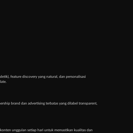
tik), feature discovery yang natural, dan personalisasi
late.
ership brand dan advertising terbatas yang dilabel transparent,
e konten unggulan setiap hari untuk memastikan kualitas dan