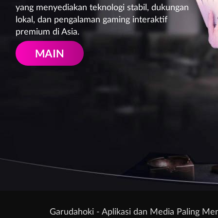
yang menyediakan teknologi stabil, dukungan
lokal, dan pengalaman gaming interaktif
premium di Asia.
MAIN
Garudahoki - Aplikasi dan Media Paling Men