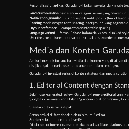
Personalisasi di aplikasi Garudahoki bukan sekedar dark mode toggl
Feed customization
berdasarkan kategori review yang relevan unt
Notification granular
— user bisa pilih notif spesifik (brand favorit
Reading mode
dengan font, spacing, background yang adjustable
Layout preference
— compact vs comfortable spacing
Language variant
— formal Bahasa Indonesia vs casual mixed style
User feels heard karena punya kontrol real atas experience mereka
Media dan Konten Garudaho
Aplikasi menarik itu satu hal. Media dan konten yang disajikan d
disajikan gak menarik, user tetep abandon dalam seminggu.
Garudahoki investasi serius di konten strategy dan media curatio
1. Editorial Content dengan Stand
Selain user-generated review, Garudahoki punya
editorial team
yan
yang bikin reviewer sering bilang "gak cuma platform review, tapi 
Standar editorial yang dipake:
Setiap artikel di-fact-check oleh minimum 2 editor
Sumber selalu ditrace dan di-verify
Disclosure of interest transparent (kalau ada affiliate relationship,