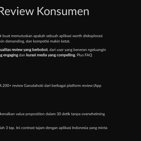
i Review Konsumen
detik buat memutuskan apakah sebuah aplikasi worth dieksplorasi
akin demanding, dan kompetisi makin ketat.
ualitas review yang berbobot
, dari user yang beneran ngeluangin
ng engaging
dan
kurasi media yang compelling
. Plus FAQ
s 4.200+ review Garudahoki dari berbagai platform review (App
rkenalkan value proposition dalam 30 detik tanpa overwhelming
lah 3 tap. Ini contrast tajam dengan aplikasi Indonesia yang minta