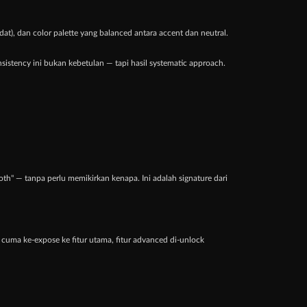
at), dan color palette yang balanced antara accent dan neutral.
sistency ini bukan kebetulan — tapi hasil systematic approach.
ooth" — tanpa perlu memikirkan kenapa. Ini adalah signature dari
cuma ke-expose ke fitur utama, fitur advanced di-unlock