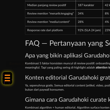
Median panjang review positif
187 karakter
42 
Review mention "menarik/engaging"
34%
8%
Review mention "media/content"
28%
4%
Response rate dari platform
92% (SLA 24 jam)
23
FAQ — Pertanyaan yang S
Apa yang bikin aplikasi Garudaho
Bonus 50%!
Kombinasi 5 faktor konsisten muncul di review positif: onboarding
meaningful. Tapi yang paling sering di-highlight adalah
attention t
Konten editorial Garudahoki grat
Ya, sepenuhnya gratis. Semua editorial content (artikel, video, po
bukan dari paywall konsumen.
Gimana cara Garudahoki curate 
Kombinasi algorithm + human editorial. Algorithm surface konten 